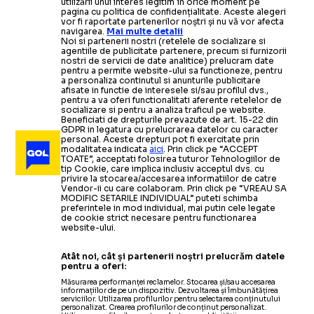
utilizării unui interes legitim în orice moment pe
pagina cu politica de confidențialitate. Aceste alegeri
vor fi raportate partenerilor noștri și nu vă vor afecta
navigarea.
Mai multe detalii
Noi si partenerii nostri (retelele de socializare si
agentiile de publicitate partenere, precum si furnizorii
nostri de servicii de date analitice) prelucram date
pentru a permite website-ului sa functioneze, pentru
a personaliza continutul si anunturile publicitare
afisate in functie de interesele si/sau profilul dvs.,
pentru a va oferi functionalitati aferente retelelor de
socializare si pentru a analiza traficul pe website.
Beneficiati de drepturile prevazute de art. 15-22 din
GDPR in legatura cu prelucrarea datelor cu caracter
personal. Aceste drepturi pot fi exercitate prin
modalitatea indicata
aici
. Prin click pe “ACCEPT
TOATE”, acceptati folosirea tuturor Tehnologiilor de
tip Cookie, care implica inclusiv acceptul dvs. cu
privire la stocarea/accesarea informatiilor de catre
Vendor-ii cu care colaboram. Prin click pe “VREAU SA
MODIFIC SETARILE INDIVIDUAL” puteti schimba
preferintele in mod individual, mai putin cele legate
de cookie strict necesare pentru functionarea
website-ului.
Atât noi, cât și partenerii noștri prelucrăm datele
pentru a oferi:
Măsurarea performanței reclamelor. Stocarea și/sau accesarea
informațiilor de pe un dispozitiv. Dezvoltarea și îmbunătățirea
serviciilor. Utilizarea profilurilor pentru selectarea conținutului
personalizat. Crearea profilurilor de conținut personalizat.