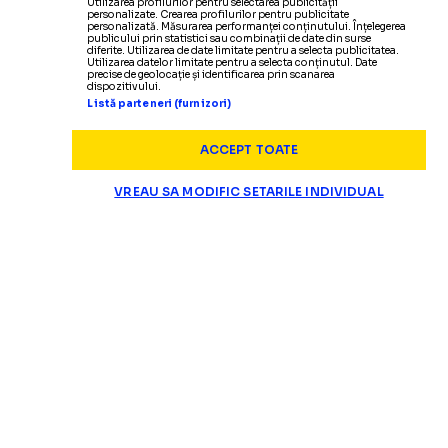
Utilizarea profilurilor pentru selectarea publicității
personalizate. Crearea profilurilor pentru publicitate
personalizată. Măsurarea performanței conținutului. Înțelegerea
publicului prin statistici sau combinații de date din surse
diferite. Utilizarea de date limitate pentru a selecta publicitatea.
Utilizarea datelor limitate pentru a selecta conținutul. Date
precise de geolocație și identificarea prin scanarea
dispozitivului.
Listă parteneri (furnizori)
ACCEPT TOATE
VREAU SA MODIFIC SETARILE INDIVIDUAL