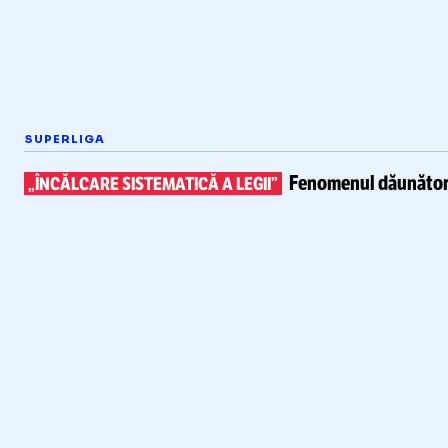
SUPERLIGA
Fenomenul dăunător 
„ÎNCĂLCARE SISTEMATICĂ A LEGII”