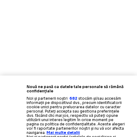
Nouă ne pasă ca datele tale personale să rămână
confidențiale
Noi și partenerii noștri
682
stocăm și/sau accesăm
informații pe dispozitivul dvs., precum identificatorii
cookie unici pentru prelucrarea datelor cu caracter
personal. Puteți accepta sau gestiona preferințele
dvs. făcând clic mai jos, respectiv vă puteți opune
utilizării unui interes legitim în orice moment pe
pagina cu politica de confidențialitate. Aceste alegeri
vor fi raportate partenerilor noștri și nu vă vor afecta
navigarea.
Mai multe detalii
Noi si partenerii nostri (retelele de socializare si