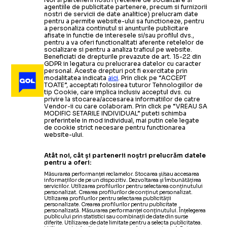
agentiile de publicitate partenere, precum si furnizorii
nostri de servicii de date analitice) prelucram date
pentru a permite website-ului sa functioneze, pentru
a personaliza continutul si anunturile publicitare
afisate in functie de interesele si/sau profilul dvs.,
pentru a va oferi functionalitati aferente retelelor de
socializare si pentru a analiza traficul pe website.
Beneficiati de drepturile prevazute de art. 15-22 din
GDPR in legatura cu prelucrarea datelor cu caracter
personal. Aceste drepturi pot fi exercitate prin
modalitatea indicata
aici
. Prin click pe “ACCEPT
TOATE”, acceptati folosirea tuturor Tehnologiilor de
tip Cookie, care implica inclusiv acceptul dvs. cu
privire la stocarea/accesarea informatiilor de catre
Vendor-ii cu care colaboram. Prin click pe “VREAU SA
MODIFIC SETARILE INDIVIDUAL” puteti schimba
preferintele in mod individual, mai putin cele legate
de cookie strict necesare pentru functionarea
website-ului.
Atât noi, cât și partenerii noștri prelucrăm datele
pentru a oferi:
Măsurarea performanței reclamelor. Stocarea și/sau accesarea
informațiilor de pe un dispozitiv. Dezvoltarea și îmbunătățirea
serviciilor. Utilizarea profilurilor pentru selectarea conținutului
personalizat. Crearea profilurilor de conținut personalizat.
Utilizarea profilurilor pentru selectarea publicității
personalizate. Crearea profilurilor pentru publicitate
personalizată. Măsurarea performanței conținutului. Înțelegerea
publicului prin statistici sau combinații de date din surse
diferite. Utilizarea de date limitate pentru a selecta publicitatea.