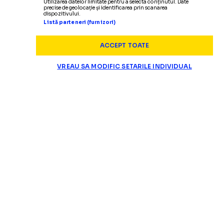
Utilizarea datelor limitate pentru a selecta conținutul. Date
precise de geolocație și identificarea prin scanarea
dispozitivului.
Listă parteneri (furnizori)
ACCEPT TOATE
SUPERLIGA
VREAU SA MODIFIC SETARILE INDIVIDUAL
Dupa Salah, Trabz
DRĂGUȘ, TOT MAI APROAPE DE FCSB