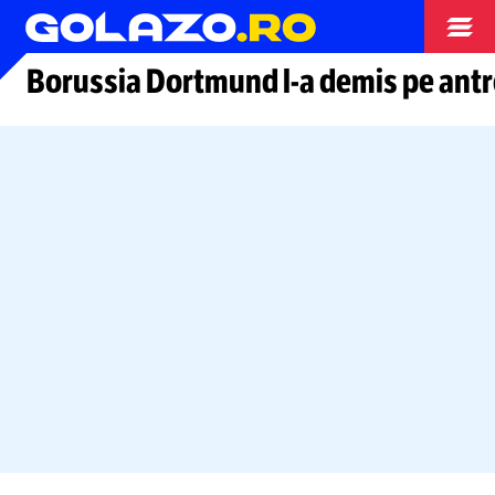
Arhiva fotbal
Borussia Dortmund
l-a
demis pe ant