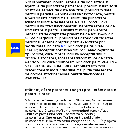
Noi si partenerii nostri (retelele de socializare si
agentiile de publicitate partenere, precum si furnizorii
nostri de servicii de date analitice) prelucram date
pentru a permite website-ului sa functioneze, pentru
a personaliza continutul si anunturile publicitare
afisate in functie de interesele si/sau profilul dvs.,
pentru a va oferi functionalitati aferente retelelor de
socializare si pentru a analiza traficul pe website.
Beneficiati de drepturile prevazute de art. 15-22 din
GDPR in legatura cu prelucrarea datelor cu caracter
personal. Aceste drepturi pot fi exercitate prin
modalitatea indicata
aici
. Prin click pe “ACCEPT
TOATE”, acceptati folosirea tuturor Tehnologiilor de
tip Cookie, care implica inclusiv acceptul dvs. cu
privire la stocarea/accesarea informatiilor de catre
Vendor-ii cu care colaboram. Prin click pe “VREAU SA
MODIFIC SETARILE INDIVIDUAL” puteti schimba
preferintele in mod individual, mai putin cele legate
de cookie strict necesare pentru functionarea
website-ului.
Atât noi, cât și partenerii noștri prelucrăm datele
pentru a oferi:
Măsurarea performanței reclamelor. Stocarea și/sau accesarea
informațiilor de pe un dispozitiv. Dezvoltarea și îmbunătățirea
serviciilor. Utilizarea profilurilor pentru selectarea conținutului
personalizat. Crearea profilurilor de conținut personalizat.
Utilizarea profilurilor pentru selectarea publicității
personalizate. Crearea profilurilor pentru publicitate
personalizată. Măsurarea performanței conținutului. Înțelegerea
publicului prin statistici sau combinații de date din surse
diferite. Utilizarea de date limitate pentru a selecta publicitatea.