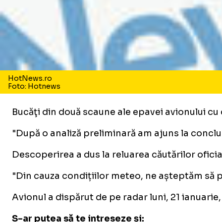
HotNews.ro
Foto: Hotnews
Bucăţi din două scaune ale epavei avionului cu 
"După o analiză preliminară am ajuns la concluzi
Descoperirea a dus la reluarea căutărilor oficia
"Din cauza condițiilor meteo, ne așteptăm să pu
Avionul a dispărut de pe radar luni, 21 ianuarie
S-ar putea să te intreseze și: