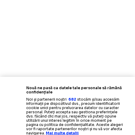
Nouă ne pasă ca datele tale personale să rămână
confidențiale
Noi și partenerii noștri
682
stocăm și/sau accesăm
informații pe dispozitivul dvs., precum identificatorii
cookie unici pentru prelucrarea datelor cu caracter
personal. Puteți accepta sau gestiona preferințele
dvs. făcând clic mai jos, respectiv vă puteți opune
utilizării unui interes legitim în orice moment pe
pagina cu politica de confidențialitate. Aceste alegeri
vor fi raportate partenerilor noștri și nu vă vor afecta
navigarea.
Mai multe detalii