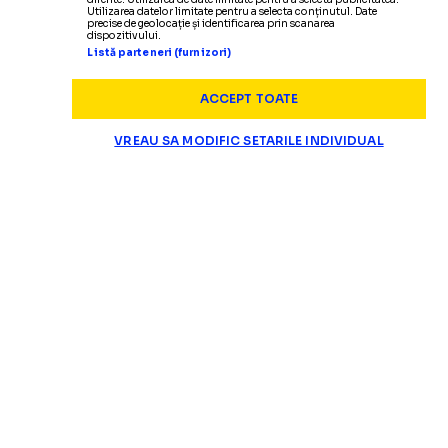
Utilizarea datelor limitate pentru a selecta conținutul. Date
precise de geolocație și identificarea prin scanarea
dispozitivului.
Listă parteneri (furnizori)
ACCEPT TOATE
SUPERLIGA
VREAU SA MODIFIC SETARILE INDIVIDUAL
Panduru a răbufnit dup
„ȘMECHERIE ȘI BĂTAIE DE JOC!”