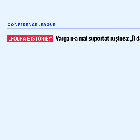
CONFERENCE LEAGUE
Varga
n-a
mai suportat rușinea:
„Îi 
„FOLHA E ISTORIE!”