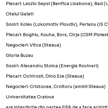
Plecari: Laszlo Sepsi (Benfica Lisabona), Bad (U
Otelul Galati
Sosiri: Kolev (Lokomotiv Plovdiv), Perianu (IS C
Plecari: Boghiu, Kouha, Bors, Cirja (CSM Ploiest
Negocieri: Vitca (Steaua)
Gloria Buzau
Sosiri: Alexandru Stoica (Energia Rovinari)
Plecari: Ochirosii, Dino Eze (Steaua)
Negocieri: Cristocea, Croitoru (ambii Steaua)
Universitatea Craiova
are interdictie din partea FIFA de a face achiziti