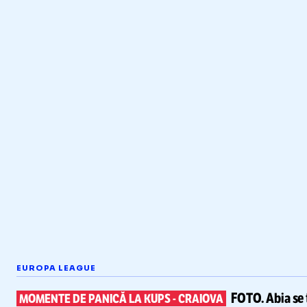
EUROPA LEAGUE
FOTO.
Abia se 
MOMENTE DE PANICĂ LA KUPS
-
CRAIOVA