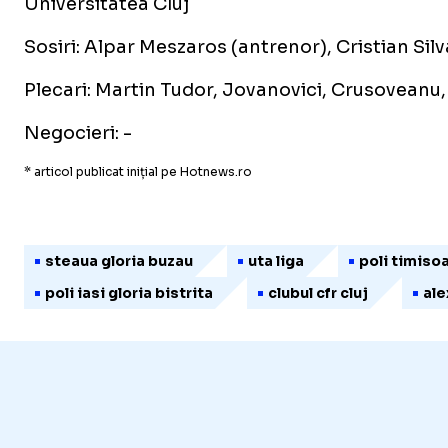
Universitatea Cluj
Sosiri: Alpar Meszaros (antrenor), Cristian Silva
Plecari: Martin Tudor, Jovanovici, Crusoveanu,
Negocieri: -
* articol publicat inițial pe Hotnews.ro
steaua gloria buzau
uta liga
poli timiso
poli iasi gloria bistrita
clubul cfr cluj
ale