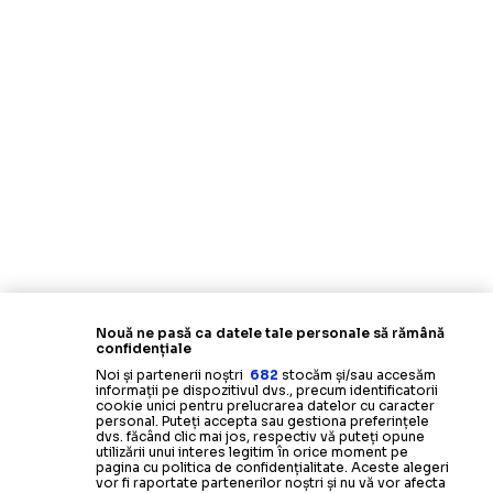
Nouă ne pasă ca datele tale personale să rămână
confidențiale
Noi și partenerii noștri
682
stocăm și/sau accesăm
informații pe dispozitivul dvs., precum identificatorii
cookie unici pentru prelucrarea datelor cu caracter
personal. Puteți accepta sau gestiona preferințele
dvs. făcând clic mai jos, respectiv vă puteți opune
utilizării unui interes legitim în orice moment pe
pagina cu politica de confidențialitate. Aceste alegeri
vor fi raportate partenerilor noștri și nu vă vor afecta