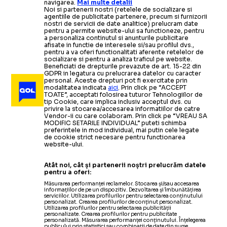
navigarea.
Mai multe detalii
Noi si partenerii nostri (retelele de socializare si
agentiile de publicitate partenere, precum si furnizorii
nostri de servicii de date analitice) prelucram date
pentru a permite website-ului sa functioneze, pentru
a personaliza continutul si anunturile publicitare
afisate in functie de interesele si/sau profilul dvs.,
pentru a va oferi functionalitati aferente retelelor de
socializare si pentru a analiza traficul pe website.
Beneficiati de drepturile prevazute de art. 15-22 din
EUROPA LEAGUE
GDPR in legatura cu prelucrarea datelor cu caracter
personal. Aceste drepturi pot fi exercitate prin
modalitatea indicata
aici
. Prin click pe “ACCEPT
Campioana României, doar remiză î
KUPS
-
U CRAIOVA 1-1
TOATE”, acceptati folosirea tuturor Tehnologiilor de
tip Cookie, care implica inclusiv acceptul dvs. cu
privire la stocarea/accesarea informatiilor de catre
Vendor-ii cu care colaboram. Prin click pe “VREAU SA
MODIFIC SETARILE INDIVIDUAL” puteti schimba
preferintele in mod individual, mai putin cele legate
de cookie strict necesare pentru functionarea
website-ului.
Atât noi, cât și partenerii noștri prelucrăm datele
pentru a oferi:
Măsurarea performanței reclamelor. Stocarea și/sau accesarea
informațiilor de pe un dispozitiv. Dezvoltarea și îmbunătățirea
serviciilor. Utilizarea profilurilor pentru selectarea conținutului
personalizat. Crearea profilurilor de conținut personalizat.
Utilizarea profilurilor pentru selectarea publicității
personalizate. Crearea profilurilor pentru publicitate
personalizată. Măsurarea performanței conținutului. Înțelegerea
publicului prin statistici sau combinații de date din surse