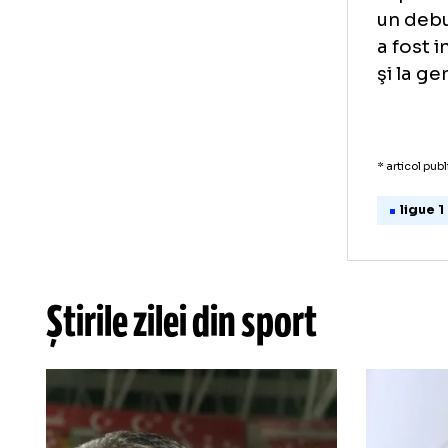
Toa
(mi
uno
Den
Exp
un 
a f
şi 
* art
l