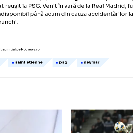
te cele trei goluri ale parizienilor, reuşite
nutele 45+2, 90+1) şi Angel Di Maria (79), au 
r pase ale lui Lionel Messi. Golul gazdelor a 
is Bouanga (23).
erimentatul fundaş spaniol
Sergio Ramos
(
debut reuşit la PSG. Venit în vară de la Real 
ost indisponibil până acum din cauza accide
la genunchi.
icol publicat inițial pe Hotnews.ro
igue 1
saint etienne
psg
neymar