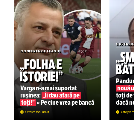
Știrile zilei din sport
SU
„
CONFERENCE LEAGUE
06.08