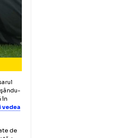
pe adversarul
ctului. Afişându-
 pe targă în