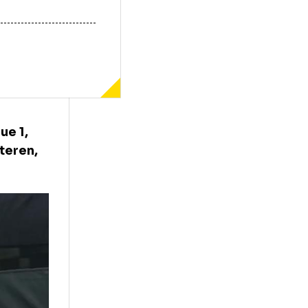
G din Ligue 1,
ga de pe teren,
șă.