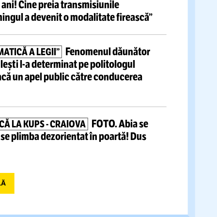
tite articole
Fotbaliști cu
ADAȚI CU SALARII DE TOP
e de 10.000 de €/lună
au dat în judecată clubul
 Liga 2
Au pierdut
Ă PE PIAȚA DREPTURILOR TV!
l după 14 ani! Cine preia transmisiunile
r: „Streamingul a devenit o modalitate firească”
Fenomenul dăunător
RE SISTEMATICĂ A LEGII”