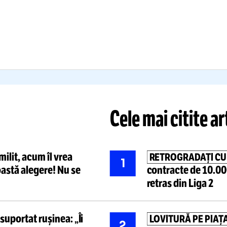
ĂTAIE DE JOC!”
OPERA
nduru a răbufnit după
o
A suferit
o i
ouă umilință
: „Îi luăm pe
menisc
: tre
ți de fraieri! Proști sunt
transfere, da
că ne mai primesc”
acum! Cât v
Citește mai mult
Citește mai mult