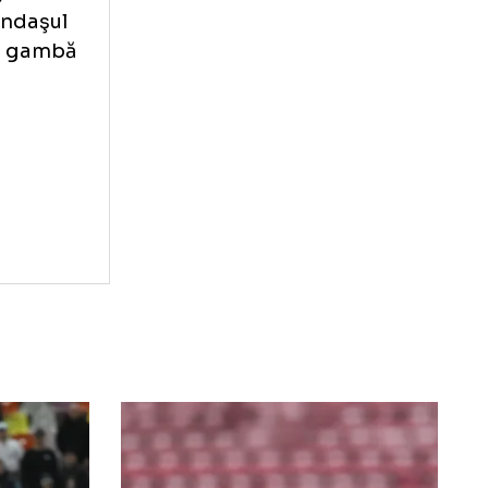
 de Marquinhos
venit în urma
fost reuşit de
35 de ani) a avut
Madrid, fundaşul
ntărilor la gambă