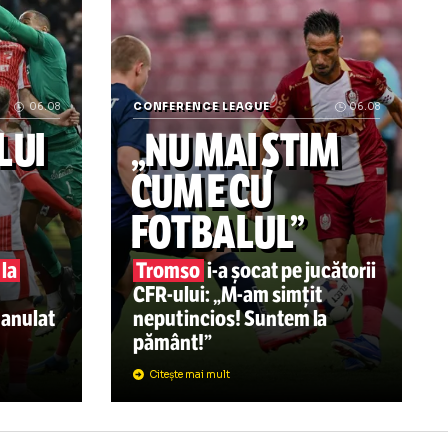
a mai suportat rușinea: „Îi dau afară pe toți!” » Pe cine vr
„Șmecherie și bătaie de joc!” Panduru a
06.08
CONFERENCE LEAGUE
RUL LUI
„NU MAI ȘTI
MO
S-A
CUM E CU