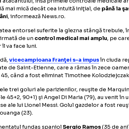
utul 87, înlocuit de Eric Junior Dina Ebimbe
mentul.
cialii echipei pariziene s-au temut de o indi
ată a atacantului, însă primele controale me
ioadă mai mică decât cea intuită iniţial, de
p
ptămâni
, informează News.ro.
eritatea entorsei suferite la glezna stângă t
 confirmată de un
control medical mai ampl
mar îl va face luni.
 zăpadă,
vicecampioana Franţei s-a impus
în
e date de Saint-Etienne, care a rămas în ze
utul 45, când a fost eliminat Timothee Kolo