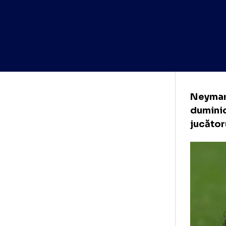
Ney
dum
juc