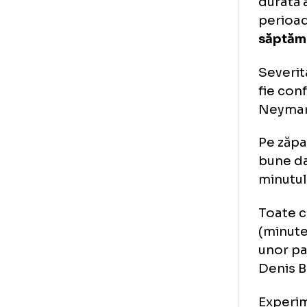
min
mo
Ofi
dur
per
să
Sev
fie
Ney
Pe
bun
min