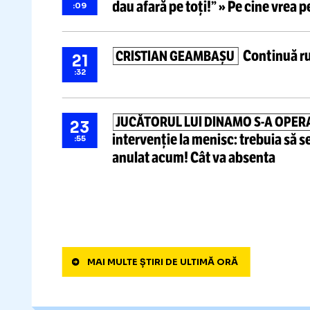
Știri ultima oră
DECIZIE BIZARĂ LA CFR CLUJ
23
înapoi!
Cum îl ironiza: „Cea m
:44
potrivește cu noi”
Varga
n-
„FOLHA E ISTORIE!”
22
dau afară pe toți!”
» Pe cine v
:09
Conti
CRISTIAN GEAMBAȘU
21
:32