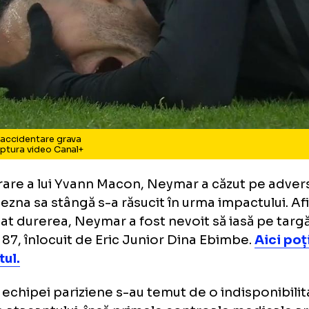
ymar, accidentare grava
to: Captura video Canal+
o intrare a lui Yvann Macon, Neymar a căzut 
 şi glezna sa stângă s-a răsucit în urma impa
imediat durerea, Neymar a fost nevoit să iasă