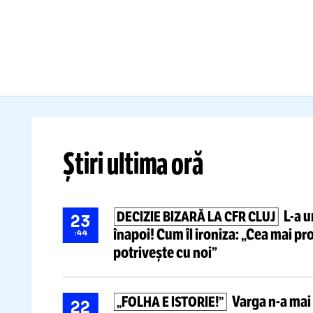
„FOLHA E
B
ISTORIE!”
Pa
Varga
n-a
mai suportat
n
rușinea:
„Îi dau afară pe
to
toți!”
» Pe cine vrea pe bancă
da
Citește mai mult