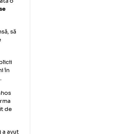
.
Aici poți vedea
sponibilitate de
dicale arată o
ână la şase
rebuie, însă, să
u
, pe care
 ciuda replicii
ce oameni în
dziejczak.