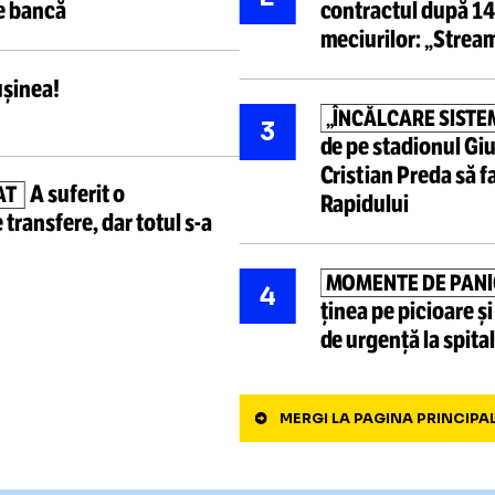
Cele mai ci
L-a
umilit,
acum îl vrea
RETROGR
1
ai proastă alegere! Nu se
contract
retras din
a
mai suportat rușinea:
„Îi
LOVITUR
2
rea pe bancă
contractu
meciurilo
nuă
rușinea!
„ÎNCĂLCA
3