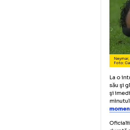
Ne
Fo
La 
său
şi 