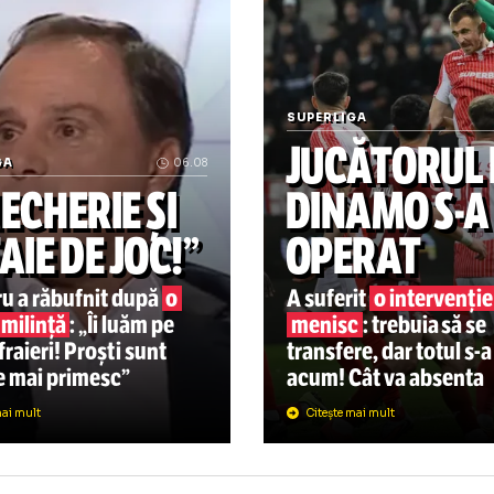
„Folha e istorie!” Varga n-
SUPERLIGA
JUCĂTO
PERLIGA
06.08
ȘMECHERIE ȘI
DINA