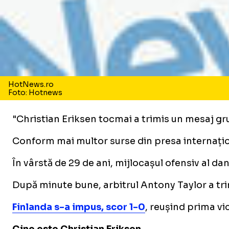
HotNews.ro
Foto: Hotnews
"Christian Eriksen tocmai a trimis un mesaj gru
Conform mai multor surse din presa internați
În vârstă de 29 de ani, mijlocașul ofensiv al dan
După minute bune, arbitrul Antony Taylor a trimi
Finlanda s-a impus, scor 1-0
, reușind prima vi