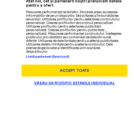
Atât noi, cât și partenerii noștri prelucrăm datele
pentru a oferi:
Măsurarea performanței reclamelor. Stocarea și/sau accesarea
informațiilor de pe un dispozitiv. Dezvoltarea și îmbunătățirea
serviciilor. Utilizarea profilurilor pentru selectarea conținutului
personalizat. Crearea profilurilor de conținut personalizat.
Utilizarea profilurilor pentru selectarea publicității
personalizate. Crearea profilurilor pentru publicitate
personalizată. Măsurarea performanței conținutului. Înțelegerea
publicului prin statistici sau combinații de date din surse
diferite. Utilizarea de date limitate pentru a selecta publicitatea.
Utilizarea datelor limitate pentru a selecta conținutul. Date
precise de geolocație și identificarea prin scanarea
dispozitivului.
Listă parteneri (furnizori)
ACCEPT TOATE
VREAU SA MODIFIC SETARILE INDIVIDUAL
SUPERLIGA
Decizia luată de Dinamo du
„TRAUMA E FOARTE GREA”