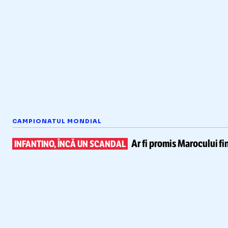
CAMPIONATUL MONDIAL
Ar fi promis Marocului
fi
INFANTINO, ÎNCĂ UN SCANDAL