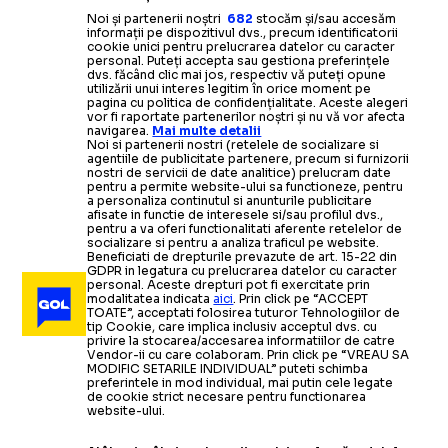
Noi și partenerii noștri
682
stocăm și/sau accesăm
informații pe dispozitivul dvs., precum identificatorii
cookie unici pentru prelucrarea datelor cu caracter
personal. Puteți accepta sau gestiona preferințele
dvs. făcând clic mai jos, respectiv vă puteți opune
utilizării unui interes legitim în orice moment pe
pagina cu politica de confidențialitate. Aceste alegeri
vor fi raportate partenerilor noștri și nu vă vor afecta
navigarea.
Mai multe detalii
Noi si partenerii nostri (retelele de socializare si
agentiile de publicitate partenere, precum si furnizorii
nostri de servicii de date analitice) prelucram date
pentru a permite website-ului sa functioneze, pentru
a personaliza continutul si anunturile publicitare
afisate in functie de interesele si/sau profilul dvs.,
pentru a va oferi functionalitati aferente retelelor de
socializare si pentru a analiza traficul pe website.
Beneficiati de drepturile prevazute de art. 15-22 din
GDPR in legatura cu prelucrarea datelor cu caracter
personal. Aceste drepturi pot fi exercitate prin
modalitatea indicata
aici
. Prin click pe “ACCEPT
TOATE”, acceptati folosirea tuturor Tehnologiilor de
tip Cookie, care implica inclusiv acceptul dvs. cu
privire la stocarea/accesarea informatiilor de catre
Vendor-ii cu care colaboram. Prin click pe “VREAU SA
MODIFIC SETARILE INDIVIDUAL” puteti schimba
preferintele in mod individual, mai putin cele legate
de cookie strict necesare pentru functionarea
website-ului.