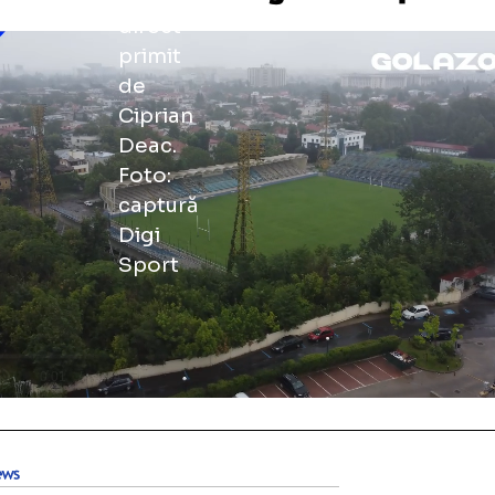
Galerie foto
+13 FOTO
DEO: cele mai noi imagini din s
Unmute