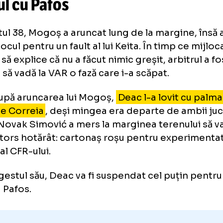
inferioritate
prian Deac, cartonaș roșu inexp
ciul cu Pafos
minutul 38, Mogoș a aruncat lung de la margin
prit jocul pentru un fault al lui Keita. În timp
erca să explice că nu a făcut nimic greșit, arb
mat să vadă la VAR o fază care i-a scăpat.
ar după aruncarea lui Mogoș,
Deac l-a lovit
afă pe Correia
, deși mingea era departe de a
bul Novak Simović a mers la marginea terenu
s-a întors hotărât: cartonaș roșu pentru exp