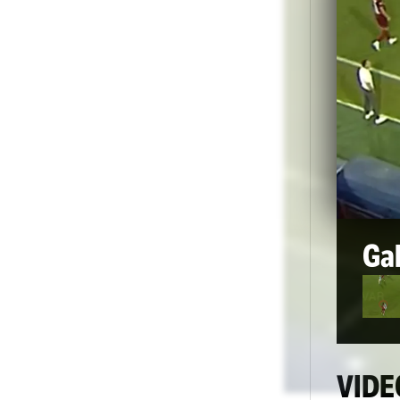
Foto
1
/
13
:
CFR Cluj - Pafos. Roșu direct primit de Cipr