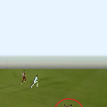
ător al CFR-ului.
tru gestul său, Deac va fi suspendat cel puț
ur cu Pafos.