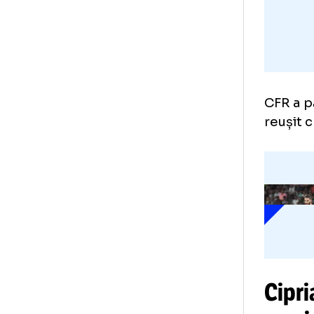
CFR
reu