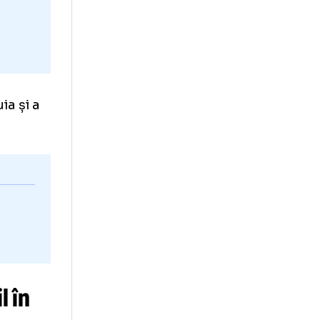
te
i din Gruia și a
7).
salvează
iză în