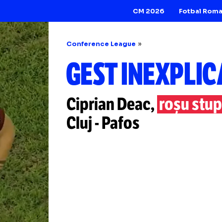
CM 2026
Conference League
GEST INEX
Ciprian Deac,
roș
Cluj
-
Pafos