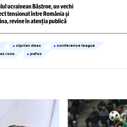
Loaded
:
29.41%
/
Unmute
Canalul ucrainean Bâstroe, un vechi
subiect tensionat între România și
Ucraina, revine în atenția publică