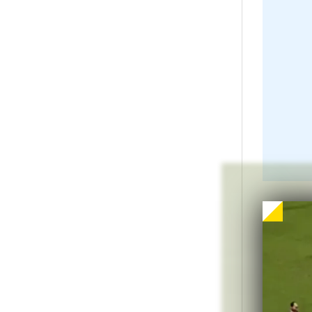
juc
Pen
ret