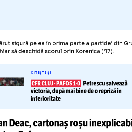
Adaugă GOLAZO.ro la favori
 a părut sigură pe ea în prima parte a partide
șit chiar să deschidă scorul prin Korenica ('1
CITEȘTE ȘI
Petrescu 
CFR CLUJ
-
PAFOS 1-0
victoria
, după mai bine de o repr