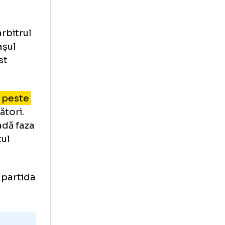
licabil în
e, însă arbitrul
 ce mijlocașul
itrul a fost
 cu palma peste
mbii jucători.
lui să vadă faza
erimentatul