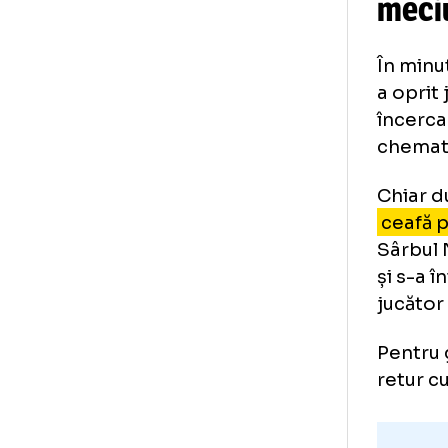
Ci
me
În 
a o
înc
che
Chi
ce
Sâr
și 