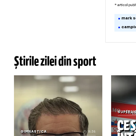
Sem
Nei
Gra
* art
m
c
Știrile zilei din sport