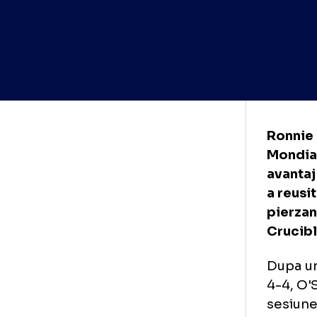
Ron
Mon
ava
a r
pie
Cru