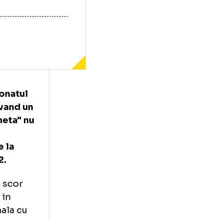
e la Campionatul
 Selby. Avand un
ale, "Racheta" nu
dversar,
inalist de la
, cu 13-12.