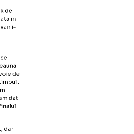
egalitate, scor
esavarsit in
iunea finala cu
exemplar,
9. Un break de
u prima data in
lui O'Sullivan i-
alele
i ca orice se
i fi intotdeauna
 nu am nevoie de
ntreba tot timpul
.
n care m-am