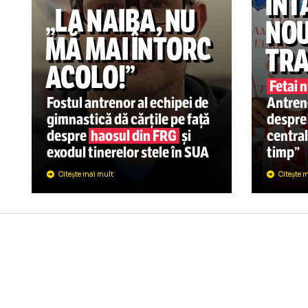
SU
C
Î
GIMNASTICA
16:36
„LA NAIBA, NU
N
MĂ MAI ÎNTORC
T
ACOLO!”
Fe
Fostul antrenor al echipei de
An
gimnastică dă cărțile pe față
de
despre
haosul din FRG
și
ce