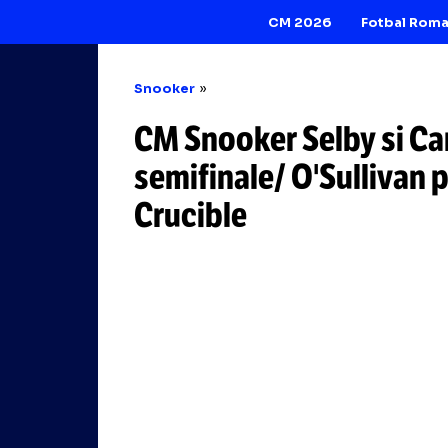
CM 2026
Snooker
CM Snooker Selby 
semifinale/ O'Sul
Crucible