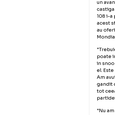
Dup
4-4
ses
un 
cas
108
ace
au 
Mon
"Tr
poa
in 
el.
Am 