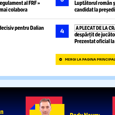
Danubius Arena, sală
 DE €
1
e șantier. Locuitorii din
Lucescu
port”
unui part
Sportivul român e
„DACĂ NU
2
 de la mare înălțime.
jurnaliști
 » Cum arată podiumul
-
Rapid: „
Ciucanii vor ceda
5
SZEREDA
MESAJ D
3
ului regulament al FRF »
Luptător
i vor mai colabora
candidat
nou decisiv pentru Dalian
A PLECA
4