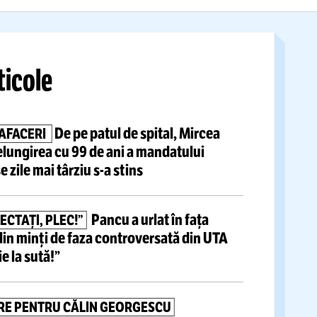
os”
sunt putinist”
Citește mai mult
tite articole