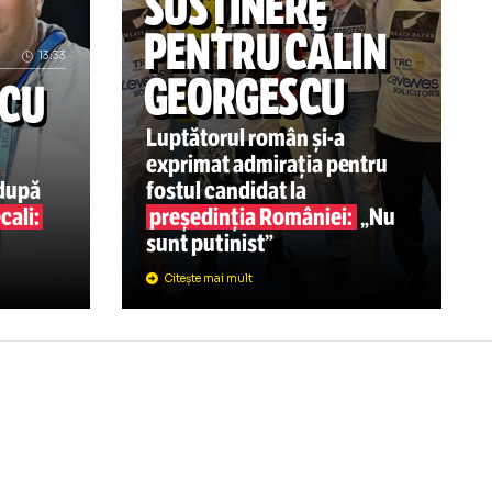
c acolo!” Fostul antrenor al echipei de gimnastică dă cărț
Ce se întâmplă cu noul transfer Fetai n
BOX
MESAJ DE
SUSȚINERE
PENTRU CĂL
13:33
GEORGESCU
ETRESCU
B?
Luptătorul român
și-a
exprimat admirația pen
enorului, după
fostul candidat la
ui Gigi Becali:
președinția României: