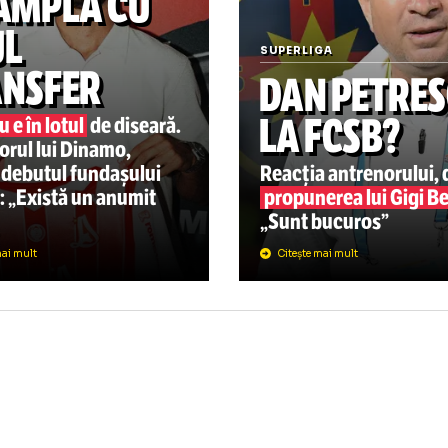
„La naiba, nu mă mai întor
PERLIGA
16:48
E SE
NTÂMPLĂ CU
OUL
SUPERLIGA
RANSFER
DAN P
LA FCS
tai nu e în lotul
de diseară.
trenorul lui Dinamo,
spre debutul fundașului
Reacția antr
ntral: „Există un anumit
propunerea l