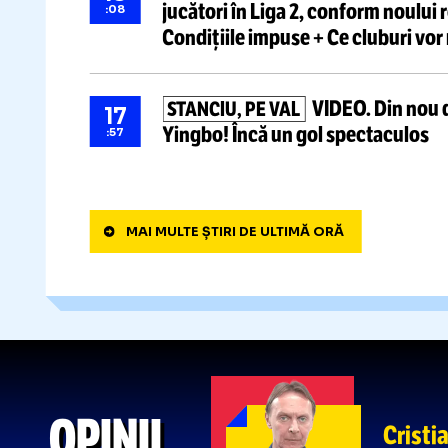
BIJUTERIA DE 25 DE MILIOANE
18
ca „în altă țară”
cu mici urme d
:58
Tulcea: „Trebuie să avem și s
AUR PENTRU CĂTĂLIN PREDA!
18
campion european
la sărituri
:41
Constantin Popovici, locul 7
STEAUA, SATELITUL LUI CSIK
18
jucători
în Liga 2, conform no
:08
Condițiile impuse + Ce clubur
VIDEO.
Din 
STANCIU, PE VAL
17