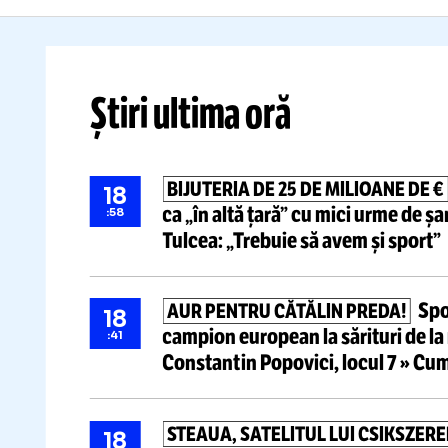
exodul tinerelor stele în SUA
ti
Citește mai mult
Știri ultima oră