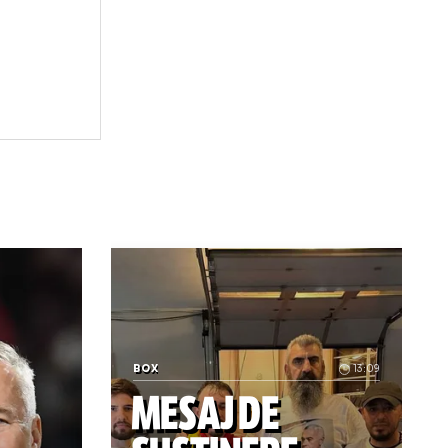
 (joi):
glia) - ora 16:45
ora 21:00