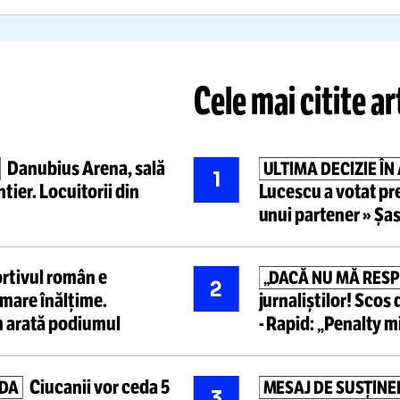
mp”
„Sunt bucur
Citește mai mult
Citește mai mult
Cele mai ci