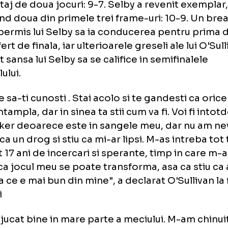
a un joc slab in prima sesiune, incheiata la 
, O'Sullivan si Selby au oferit un spectacol d
iunea a doua, Racheta reusind sa intre in ses
avantaj de doua jocuri: 9-7. Selby a revenit 
tigand doua din primele trei frame-uri: 10-
 i-a permis lui Selby sa ia conducerea pentr
st sfert de finala, iar ulterioarele greseli ale 
oferit sansa lui Selby sa se califice in semifin
dialului.
ebuie sa-ti cunosti
. Stai acolo si te gandest
te intampla, dar in sinea ta stii cum va fi. Vo
snooker deoarece este in sangele meu, dar
 Este ca un drog si stiu ca mi-ar lipsi. M-as i
avut 17 ani de incercari si sperante, timp i