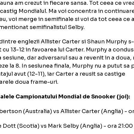
dit ca jocul meu se poate transforma, asa c
 ceea ce e mai bun din mine", a declarat O'Sul
tidei
 am jucat bine in mare parte a meciului. M-a
otdeauna am crezut in fiecare sansa. Tot ce
e sa castig Mondialul. Ma voi concentra in 
ul meu, voi merge in semifinale si voi da to
", a mentionat semifinalistul Selby.
rtul dintre englezii Allister Carter si Shaun
heiat cu 13-12 in favoarea lui Carter. Murphy
prima sesiune, dar adversarul sau a revenit i
egaleze la 8. In sesiunea finala, Murphy nu a 
avantajul avut (12-11), iar Carter a reusit sa c
atoarele doua frame-uri.