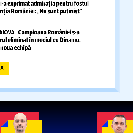
De pe patul de spital,
Mircea
ULTIMA DECIZIE ÎN AFACERI
a votat prelungirea cu 99 de ani a mandatului
ener » Șase zile mai târziu
s-a
stins
Pancu a urlat în fața
 MĂ RESPECTAȚI, PLEC!”
lor!
Scos din minți de faza controversată din UTA
Penalty mie la sută!”
E SUSȚINERE PENTRU CĂLIN GEORGESCU
ul român
și-a
exprimat admirația pentru fostul
 la
președinția României:
„Nu sunt putinist”
Campioana României
s-a
T DE LA CRAIOVA