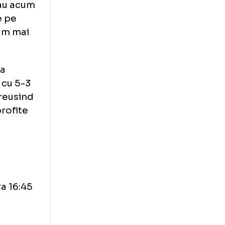
a stiu ca am dat
livan la finalul
m chinuit, dar
ea ce vreau acum
continuare pe
t ceea ce am mai
 Murphy s-a
 a condus cu 5-3
n a doua, reusind
putut sa profite
astige