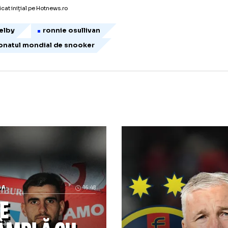
ifinalele Campionatului Mondial de Snooker
l Robertson (Australia) vs Allister Carter (An
eme Dott (Scotia) vs Mark Selby (Anglia) - 
icol publicat inițial pe Hotnews.ro
ark selby
ronnie osullivan
ampionatul mondial de snooker