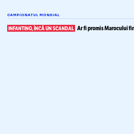
CAMPIONATUL MONDIAL
Ar fi promis Marocului
fi
INFANTINO, ÎNCĂ UN SCANDAL