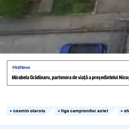
/
Unmute
Mirabela Grădinaru, partenera de viață a președintelui Nicuș
cosmin olaroiu
liga campionilor asiei
sh