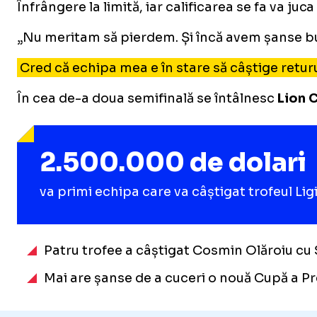
Înfrângere la limită, iar calificarea se fa va j
„Nu meritam să pierdem. Și încă avem șanse bun
Cred că echipa mea e în stare să câștige returu
În cea de-a doua semifinală se întâlnesc
Lion C
2.500.000 de dolari
va primi echipa care va câștigat trofeul Lig
Patru trofee a câștigat Cosmin Olăroiu cu 
Mai are șanse de a cuceri o nouă Cupă a Preș