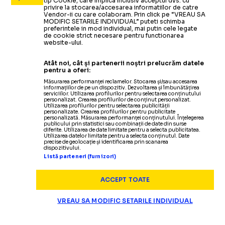
tip Cookie, care implica inclusiv acceptul dvs. cu
privire la stocarea/accesarea informatiilor de catre
Vendor-ii cu care colaboram. Prin click pe “VREAU SA
MODIFIC SETARILE INDIVIDUAL” puteti schimba
preferintele in mod individual, mai putin cele legate
de cookie strict necesare pentru functionarea
website-ului.
Atât noi, cât și partenerii noștri prelucrăm datele
pentru a oferi:
Măsurarea performanței reclamelor. Stocarea și/sau accesarea
informațiilor de pe un dispozitiv. Dezvoltarea și îmbunătățirea
serviciilor. Utilizarea profilurilor pentru selectarea conținutului
personalizat. Crearea profilurilor de conținut personalizat.
Utilizarea profilurilor pentru selectarea publicității
personalizate. Crearea profilurilor pentru publicitate
personalizată. Măsurarea performanței conținutului. Înțelegerea
publicului prin statistici sau combinații de date din surse
diferite. Utilizarea de date limitate pentru a selecta publicitatea.
Utilizarea datelor limitate pentru a selecta conținutul. Date
precise de geolocație și identificarea prin scanarea
dispozitivului.
Listă parteneri (furnizori)
ACCEPT TOATE
VREAU SA MODIFIC SETARILE INDIVIDUAL