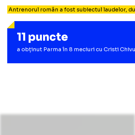
Antrenorul român a fost subiectul laudelor, du
11 puncte
a obținut Parma în 8 meciuri cu Cristi Chiv