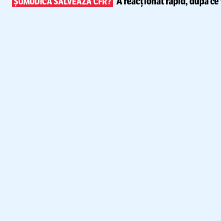
A reacționat rapid, după ce
ȘUMUDICĂ SALVEAZĂ CFR?