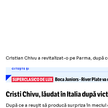
Cristian Chivu a revitalizat-o pe Parma, după ce,
CITEȘTE ȘI
Boca Juniors
-
River Plate
va 
SUPERCLASICO DE LUX
Cristi Chivu, lăudat în Italia după vi
După ce a reușit să producă surpriza în meciul 