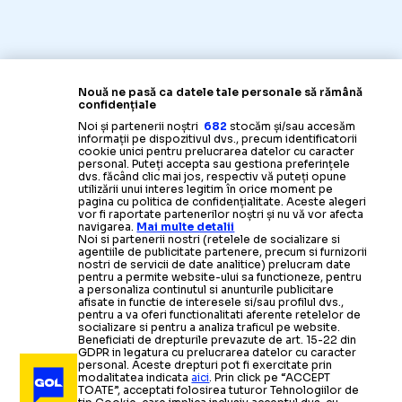
Nouă ne pasă ca datele tale personale să rămână
confidențiale
Noi și partenerii noștri
682
stocăm și/sau accesăm
informații pe dispozitivul dvs., precum identificatorii
cookie unici pentru prelucrarea datelor cu caracter
personal. Puteți accepta sau gestiona preferințele
dvs. făcând clic mai jos, respectiv vă puteți opune
utilizării unui interes legitim în orice moment pe
pagina cu politica de confidențialitate. Aceste alegeri
vor fi raportate partenerilor noștri și nu vă vor afecta
navigarea.
Mai multe detalii
Noi si partenerii nostri (retelele de socializare si
agentiile de publicitate partenere, precum si furnizorii
nostri de servicii de date analitice) prelucram date
pentru a permite website-ului sa functioneze, pentru
a personaliza continutul si anunturile publicitare
afisate in functie de interesele si/sau profilul dvs.,
pentru a va oferi functionalitati aferente retelelor de
socializare si pentru a analiza traficul pe website.
Beneficiati de drepturile prevazute de art. 15-22 din
GDPR in legatura cu prelucrarea datelor cu caracter
personal. Aceste drepturi pot fi exercitate prin
modalitatea indicata
aici
. Prin click pe “ACCEPT
TOATE”, acceptati folosirea tuturor Tehnologiilor de