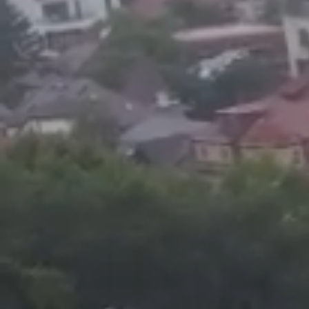
Foto
1
/
16
:
Chivu alături de Balotelli / FOTO: Imago