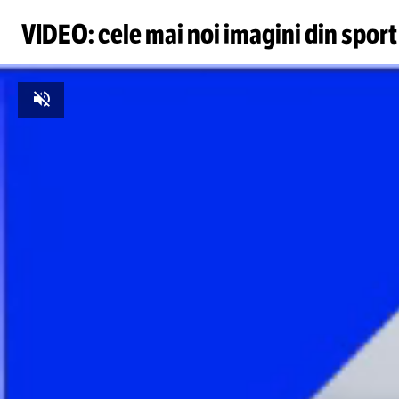
VIDEO: cele mai noi imagini din sport
Unmute