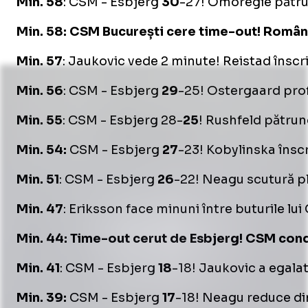
Min. 58
: CSM - Esbjerg
30
-27! Omoregie pătrun
Min. 58: CSM București cere time-out! Român
Min. 57
: Jaukovic vede 2 minute! Reistad înscri
Min. 56
: CSM - Esbjerg
29
-25! Ostergaard profi
Min. 55
: CSM - Esbjerg 28-
25
! Rushfeld pătrund
Min. 54:
CSM - Esbjerg
27
-23! Kobylinska înscr
Min. 51
: CSM - Esbjerg
26
-22! Neagu scutură p
Min. 47
: Eriksson face minuni între buturile lu
Min. 44: Time-out cerut de Esbjerg! CSM con
Min. 41
: CSM - Esbjerg
18
-18! Jaukovic a egala
Min. 39:
CSM - Esbjerg
17
-18! Neagu reduce di