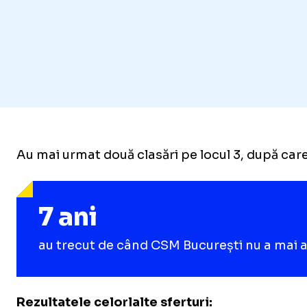
Au mai urmat două clasări pe locul 3, după car
7 ani
au trecut de când CSM București nu a mai aj
Rezultatele celorlalte sferturi: