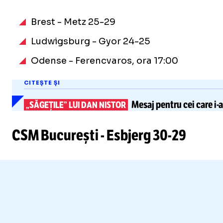
Brest - Metz 25-29
Ludwigsburg - Gyor 24-25
Odense - Ferencvaros, ora 17:00
CITEȘTE ȘI
Mesaj pentru cei care
i-
„SĂGEȚILE” LUI DAN NISTOR
CSM București - Esbjerg
30-29