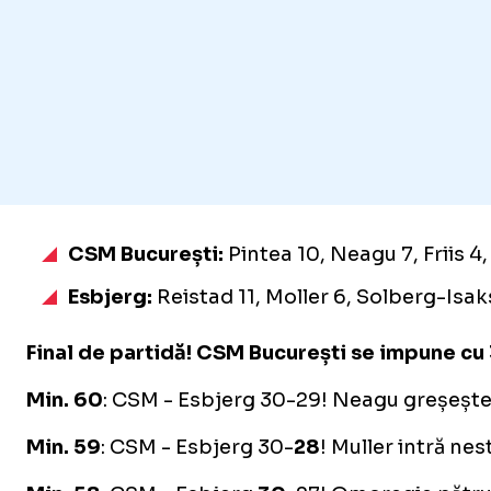
Foto
Foto
1
1
/
/
45
45
:
:
CSM - Esbjerg / Foto: Raed Krishan - GOLAZO.ro
CSM - Esbjerg / Foto: Raed Krishan - GOLAZO.ro
CSM București:
Pintea 10, Neagu 7, Friis 4
Esbjerg:
Reistad 11, Moller 6, Solberg-Isak
Final de partidă! CSM București se impune cu 
Min. 60
: CSM - Esbjerg 30-29! Neagu greșește 
Min. 59
: CSM - Esbjerg 30-
28
! Muller intră nes