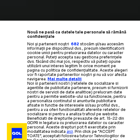
Nouă ne pasă ca datele tale personale să rămână
confidențiale
Noi și partenerii noștri
682
stocăm și/sau accesăm
informații pe dispozitivul dvs., precum identificatorii
cookie unici pentru prelucrarea datelor cu caracter
personal. Puteți accepta sau gestiona preferințele
dvs. făcând clic mai jos, respectiv vă puteți opune
utilizării unui interes legitim în orice moment pe
pagina cu politica de confidențialitate. Aceste alegeri
vor fi raportate partenerilor noștri și nu vă vor afecta
navigarea.
Mai multe detalii
Noi si partenerii nostri (retelele de socializare si
agentiile de publicitate partenere, precum si furnizorii
nostri de servicii de date analitice) prelucram date
pentru a permite website-ului sa functioneze, pentru
a personaliza continutul si anunturile publicitare
afisate in functie de interesele si/sau profilul dvs.,
pentru a va oferi functionalitati aferente retelelor de
socializare si pentru a analiza traficul pe website.
Beneficiati de drepturile prevazute de art. 15-22 din
GDPR in legatura cu prelucrarea datelor cu caracter
personal. Aceste drepturi pot fi exercitate prin
modalitatea indicata
aici
. Prin click pe “ACCEPT
TOATE”, acceptati folosirea tuturor Tehnologiilor de