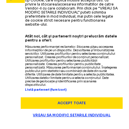
tip Cookie, care implica inclusiv acceptul dvs. cu
privire la stocarea/accesarea informatiilor de catre
Vendor-ii cu care colaboram. Prin click pe “VREAU SA
MODIFIC SETARILE INDIVIDUAL” puteti schimba
preferintele in mod individual, mai putin cele legate
de cookie strict necesare pentru functionarea
website-ului.
Atât noi, cât și partenerii noștri prelucrăm datele
pentru a oferi:
Măsurarea performanței reclamelor. Stocarea și/sau accesarea
informațiilor de pe un dispozitiv. Dezvoltarea și îmbunătățirea
serviciilor. Utilizarea profilurilor pentru selectarea conținutului
personalizat. Crearea profilurilor de conținut personalizat.
Utilizarea profilurilor pentru selectarea publicității
personalizate. Crearea profilurilor pentru publicitate
personalizată. Măsurarea performanței conținutului. Înțelegerea
publicului prin statistici sau combinații de date din surse
diferite. Utilizarea de date limitate pentru a selecta publicitatea.
Utilizarea datelor limitate pentru a selecta conținutul. Date
precise de geolocație și identificarea prin scanarea
dispozitivului.
Listă parteneri (furnizori)
ACCEPT TOATE
VREAU SA MODIFIC SETARILE INDIVIDUAL