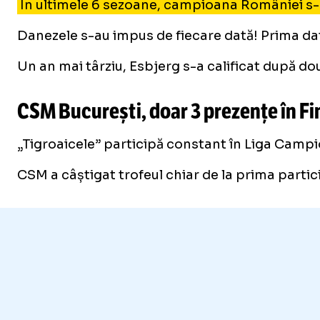
În ultimele 6 sezoane, campioana României s-a o
Danezele s-au impus de fiecare dată! Prima dată
Un an mai târziu, Esbjerg s-a calificat după două
CSM București, doar 3 prezențe în Fi
„Tigroaicele” participă constant în Liga Campion
CSM a câștigat trofeul chiar de la prima particip