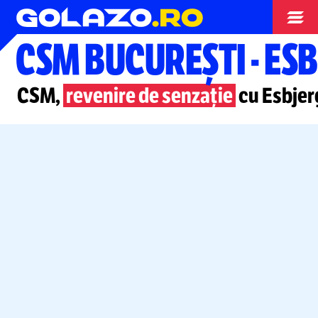
Handbal
CSM BUCUREȘTI
-
ESB
CSM,
revenire de senzație
cu Esbjer