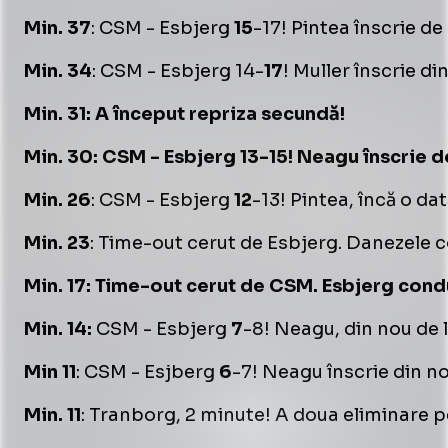
Min. 37
: CSM - Esbjerg
15
-17! Pintea înscrie d
Min. 34
: CSM - Esbjerg 14-
17
! Muller înscrie d
Min. 31: A început repriza secundă!
Min. 30: CSM - Esbjerg 13-15! Neagu înscrie de
Min. 26
: CSM - Esbjerg
12
-13! Pintea, încă o dat
Min. 23
: Time-out cerut de Esbjerg. Danezele c
Min. 17: Time-out cerut de CSM. Esbjerg cond
Min. 14:
CSM - Esbjerg
7
-8! Neagu, din nou de l
Min 11
: CSM - Esjberg
6
-7! Neagu înscrie din no
Min. 11
: Tranborg, 2 minute! A doua eliminare p