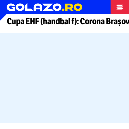
Arhiva
​Cupa EHF (handbal f): Corona Braşo