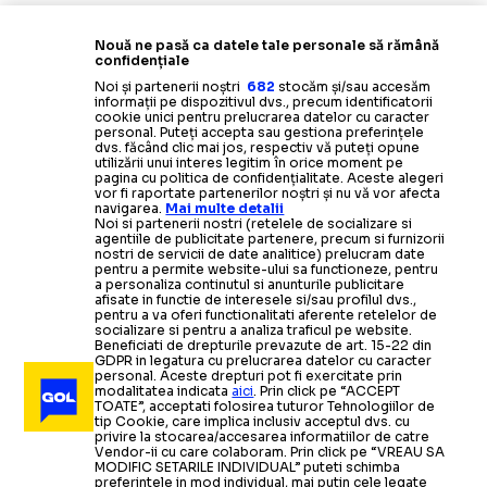
Nouă ne pasă ca datele tale personale să rămână
confidențiale
Noi și partenerii noștri
682
stocăm și/sau accesăm
informații pe dispozitivul dvs., precum identificatorii
cookie unici pentru prelucrarea datelor cu caracter
personal. Puteți accepta sau gestiona preferințele
dvs. făcând clic mai jos, respectiv vă puteți opune
utilizării unui interes legitim în orice moment pe
pagina cu politica de confidențialitate. Aceste alegeri
vor fi raportate partenerilor noștri și nu vă vor afecta
navigarea.
Mai multe detalii
Noi si partenerii nostri (retelele de socializare si
agentiile de publicitate partenere, precum si furnizorii
nostri de servicii de date analitice) prelucram date
pentru a permite website-ului sa functioneze, pentru
a personaliza continutul si anunturile publicitare
afisate in functie de interesele si/sau profilul dvs.,
pentru a va oferi functionalitati aferente retelelor de
socializare si pentru a analiza traficul pe website.
Beneficiati de drepturile prevazute de art. 15-22 din
GDPR in legatura cu prelucrarea datelor cu caracter
personal. Aceste drepturi pot fi exercitate prin
modalitatea indicata
aici
. Prin click pe “ACCEPT
TOATE”, acceptati folosirea tuturor Tehnologiilor de
tip Cookie, care implica inclusiv acceptul dvs. cu
privire la stocarea/accesarea informatiilor de catre
Vendor-ii cu care colaboram. Prin click pe “VREAU SA
MODIFIC SETARILE INDIVIDUAL” puteti schimba
preferintele in mod individual, mai putin cele legate