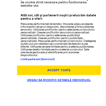
de cookie strict necesare pentru functionarea
website-ului.
Atât noi, cât și partenerii noștri prelucrăm datele
pentru a oferi:
Măsurarea performanței reclamelor. Stocarea și/sau accesarea
informațiilor de pe un dispozitiv. Dezvoltarea și îmbunătățirea
serviciilor. Utilizarea profilurilor pentru selectarea conținutului
personalizat. Crearea profilurilor de conținut personalizat.
Utilizarea profilurilor pentru selectarea publicității
personalizate. Crearea profilurilor pentru publicitate
personalizată. Măsurarea performanței conținutului. Înțelegerea
publicului prin statistici sau combinații de date din surse
diferite. Utilizarea de date limitate pentru a selecta publicitatea.
Utilizarea datelor limitate pentru a selecta conținutul. Date
precise de geolocație și identificarea prin scanarea
dispozitivului.
Listă parteneri (furnizori)
ACCEPT TOATE
VREAU SA MODIFIC SETARILE INDIVIDUAL