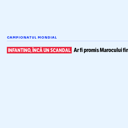
CAMPIONATUL MONDIAL
Ar fi promis Marocului
fi
INFANTINO, ÎNCĂ UN SCANDAL