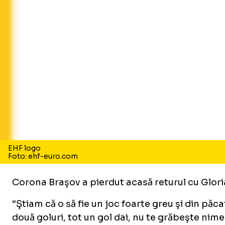
EHF logo
Foto: ehf-euro.com
Corona Braşov a pierdut acasă returul cu Gloria
“Ştiam că o să fie un joc foarte greu şi din pă
două goluri, tot un gol dai, nu te grăbeşte nime