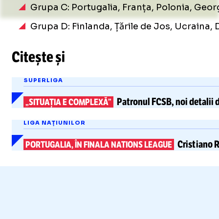
Grupa C: Portugalia, Franța, Polonia, Geor
Grupa D: Finlanda, Țările de Jos, Ucraina
Citește și
SUPERLIGA
Patronul FCSB, noi detalii 
„SITUAȚIA E COMPLEXĂ”
LIGA NAȚIUNILOR
Cristiano 
PORTUGALIA, ÎN FINALA NATIONS LEAGUE