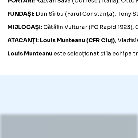
PORTARI:
Răzvan Sava (Udinese / Italia), Otto H
FUNDAȘI:
Dan Sîrbu (Farul Constanța), Tony Str
MIJLOCAȘI:
Cătălin Vulturar (FC Rapid 1923), 
ATACANȚI:
Louis Munteanu (CFR Cluj)
, Vladis
Louis Munteanu
este selecționat și la echipa t
Loaded
:
13.77%
/
Unmute
Unmute