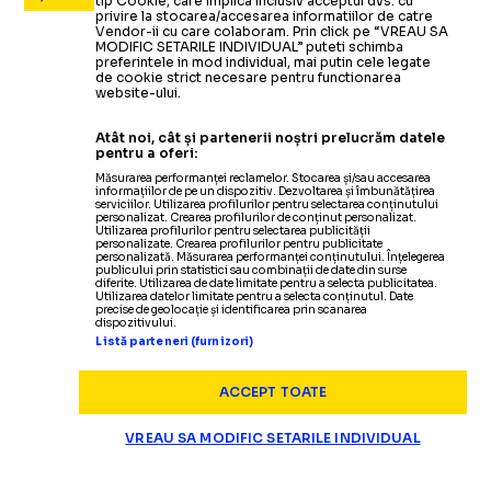
tip Cookie, care implica inclusiv acceptul dvs. cu
privire la stocarea/accesarea informatiilor de catre
Vendor-ii cu care colaboram. Prin click pe “VREAU SA
MODIFIC SETARILE INDIVIDUAL” puteti schimba
preferintele in mod individual, mai putin cele legate
de cookie strict necesare pentru functionarea
website-ului.
Atât noi, cât și partenerii noștri prelucrăm datele
pentru a oferi:
Măsurarea performanței reclamelor. Stocarea și/sau accesarea
informațiilor de pe un dispozitiv. Dezvoltarea și îmbunătățirea
serviciilor. Utilizarea profilurilor pentru selectarea conținutului
personalizat. Crearea profilurilor de conținut personalizat.
Utilizarea profilurilor pentru selectarea publicității
personalizate. Crearea profilurilor pentru publicitate
personalizată. Măsurarea performanței conținutului. Înțelegerea
publicului prin statistici sau combinații de date din surse
diferite. Utilizarea de date limitate pentru a selecta publicitatea.
Utilizarea datelor limitate pentru a selecta conținutul. Date
precise de geolocație și identificarea prin scanarea
dispozitivului.
Listă parteneri (furnizori)
ACCEPT TOATE
VREAU SA MODIFIC SETARILE INDIVIDUAL