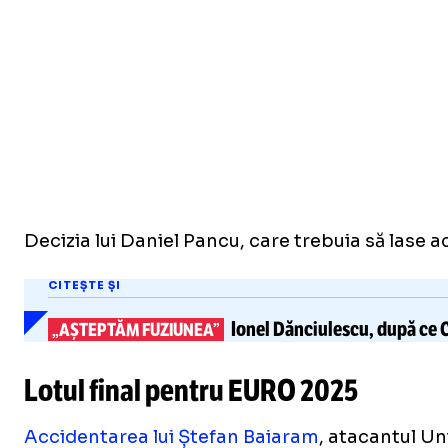
Decizia lui Daniel Pancu, care trebuia să lase ac
CITEȘTE ȘI
Ionel Dănciulescu,
după ce C
„AȘTEPTĂM FUZIUNEA”
Lotul final pentru EURO 2025
Accidentarea lui Ștefan Baiaram
, atacantul Un