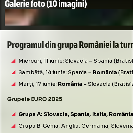
Galerie foto
(10 imagini)
Programul din grupa României la turn
Miercuri, 11 iunie: Slovacia – Spania (Bratisl
Sâmbătă, 14 iunie: Spania –
România
(Brati
Marți, 17 iunie:
România
– Slovacia (Bratisl
Grupele EURO 2025
Grupa A: Slovacia, Spania, Italia, Români
Grupa B: Cehia, Anglia, Germania, Sloveni