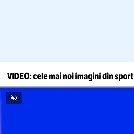
Foto
1
/
10
:
Antrenamentul echipei naţionale U21. Foto: Faceb
VIDEO: cele mai noi imagini din sport
Unmute