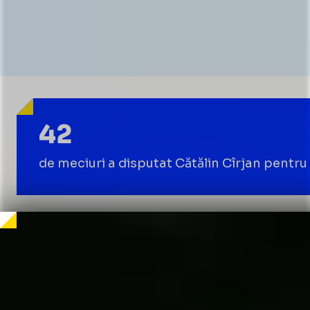
42
de meciuri a disputat Cătălin Cîrjan pentru