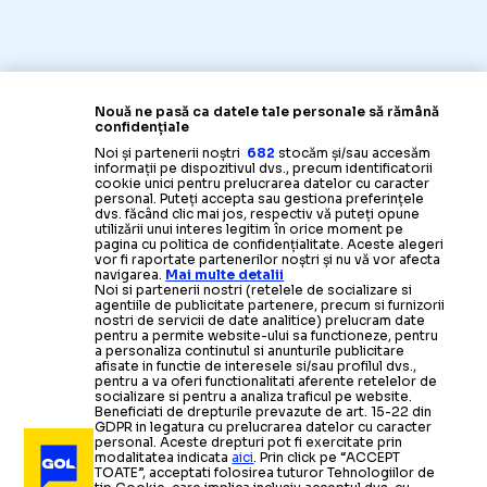
Nouă ne pasă ca datele tale personale să rămână
confidențiale
Noi și partenerii noștri
682
stocăm și/sau accesăm
informații pe dispozitivul dvs., precum identificatorii
cookie unici pentru prelucrarea datelor cu caracter
GIMNASTICA
personal. Puteți accepta sau gestiona preferințele
dvs. făcând clic mai jos, respectiv vă puteți opune
utilizării unui interes legitim în orice moment pe
Fostul antrenor 
„LA NAIBA, NU MĂ MAI ÎNTORC ACOLO!”
pagina cu politica de confidențialitate. Aceste alegeri
vor fi raportate partenerilor noștri și nu vă vor afecta
navigarea.
Mai multe detalii
Noi si partenerii nostri (retelele de socializare si
agentiile de publicitate partenere, precum si furnizorii
nostri de servicii de date analitice) prelucram date
pentru a permite website-ului sa functioneze, pentru
a personaliza continutul si anunturile publicitare
afisate in functie de interesele si/sau profilul dvs.,
pentru a va oferi functionalitati aferente retelelor de
socializare si pentru a analiza traficul pe website.
Beneficiati de drepturile prevazute de art. 15-22 din
GDPR in legatura cu prelucrarea datelor cu caracter
personal. Aceste drepturi pot fi exercitate prin
modalitatea indicata
aici
. Prin click pe “ACCEPT
TOATE”, acceptati folosirea tuturor Tehnologiilor de