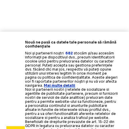
Nouă ne pasă ca datele tale personale să rămână
confidențiale
Noi și partenerii noștri
682
stocăm și/sau accesăm
informații pe dispozitivul dvs., precum identificatorii
cookie unici pentru prelucrarea datelor cu caracter
personal. Puteți accepta sau gestiona preferințele
dvs. făcând clic mai jos, respectiv vă puteți opune
utilizării unui interes legitim în orice moment pe
pagina cu politica de confidențialitate. Aceste alegeri
vor fi raportate partenerilor noștri și nu vă vor afecta
navigarea.
Mai multe detalii
Noi si partenerii nostri (retelele de socializare si
agentiile de publicitate partenere, precum si furnizorii
nostri de servicii de date analitice) prelucram date
pentru a permite website-ului sa functioneze, pentru
a personaliza continutul si anunturile publicitare
afisate in functie de interesele si/sau profilul dvs.,
pentru a va oferi functionalitati aferente retelelor de
socializare si pentru a analiza traficul pe website.
Beneficiati de drepturile prevazute de art. 15-22 din
GDPR in legatura cu prelucrarea datelor cu caracter