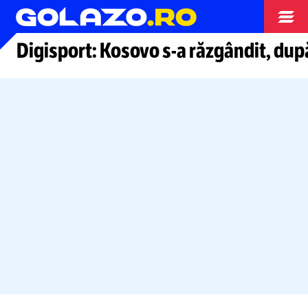
Arhiva fotbal
Digisport: Kosovo
s-a
răzgândit, dup