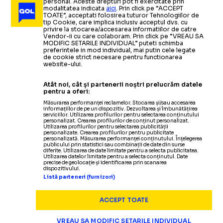
personal. Aceste drepturi pot fi exercitate prin
modalitatea indicata
aici
. Prin click pe “ACCEPT
TOATE”, acceptati folosirea tuturor Tehnologiilor de
tip Cookie, care implica inclusiv acceptul dvs. cu
privire la stocarea/accesarea informatiilor de catre
Vendor-ii cu care colaboram. Prin click pe “VREAU SA
MODIFIC SETARILE INDIVIDUAL” puteti schimba
preferintele in mod individual, mai putin cele legate
de cookie strict necesare pentru functionarea
website-ului.
Atât noi, cât și partenerii noștri prelucrăm datele
pentru a oferi:
Măsurarea performanței reclamelor. Stocarea și/sau accesarea
informațiilor de pe un dispozitiv. Dezvoltarea și îmbunătățirea
serviciilor. Utilizarea profilurilor pentru selectarea conținutului
personalizat. Crearea profilurilor de conținut personalizat.
Utilizarea profilurilor pentru selectarea publicității
personalizate. Crearea profilurilor pentru publicitate
personalizată. Măsurarea performanței conținutului. Înțelegerea
publicului prin statistici sau combinații de date din surse
diferite. Utilizarea de date limitate pentru a selecta publicitatea.
Utilizarea datelor limitate pentru a selecta conținutul. Date
precise de geolocație și identificarea prin scanarea
dispozitivului.
Listă parteneri (furnizori)
ACCEPT TOATE
VREAU SA MODIFIC SETARILE INDIVIDUAL