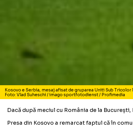
Kosovo e Serbia, mesaj afisat de gruparea Uniti Sub Tricolor
Foto: Vlad Suheschi / imago sportfotodienst / Profimedia
Dacă după meciul cu România de la București, 
Presa din Kosovo a remarcat faptul că în comun