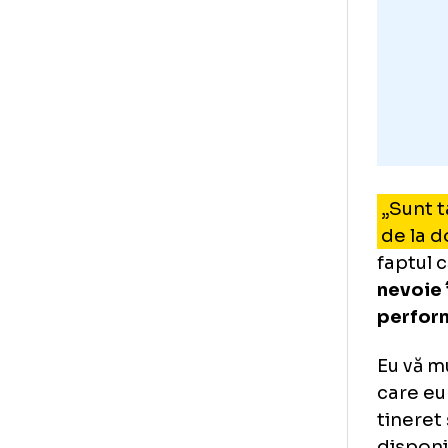
„S
de