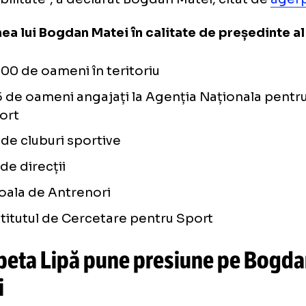
tul că împreună vom face aceeași echipă, pe
oie în sportul românesc să faci echipă pent
formanță și nu numai.
vă mulțumesc pentru întreaga colaborare di
e eu am deținut funcția de președinte al Co
eret și sport din Senatul României și pentru
ponibilitate”, a declarat Bogdan Matei, cita
tiunea lui Bogdan Matei în calitate de preș
3.000 de oameni în teritoriu
135 de oameni angajați la Agenția Naționa
Sport
48 de cluburi sportive