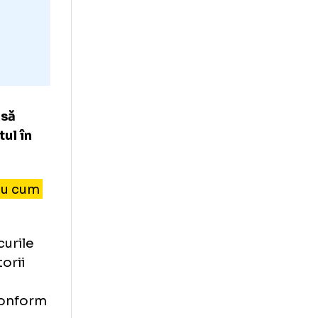
cu pași repezi și
23 pe care ne-