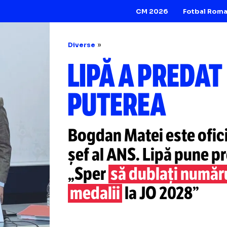
CM 2026
Diverse
LIPĂ A PR
PUTEREA
Bogdan Matei este
șef al ANS. Lipă 
„Sper
să dublați
medalii
la JO 202