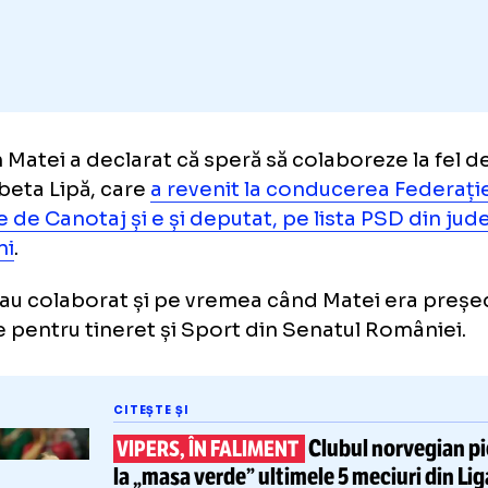
Adaugă GOLAZO.ro la favori
dan Matei a declarat că speră să colaboreze 
Elisabeta Lipă, care
a revenit la conducerea 
âne de Canotaj și e și deputat, pe lista PSD
toșani
.
 doi au colaborat și pe vremea când Matei e
isie pentru tineret și Sport din Senatul Ro