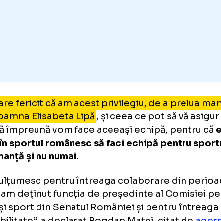
unt tare fericit că am acest privilegiu, de a 
 la doamna Elisabeta Lipă
, și ceea ce pot să