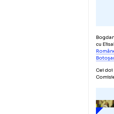
Bog
cu 
Rom
Bo
Cei
Com