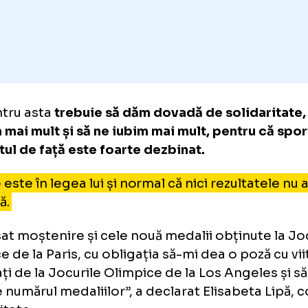
mpice de la Paris. Los Angeles-ul se apropie 
dă speranțe că putem fi mai sus decât locul 
aflat la Paris.