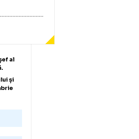
atul de șef al
beta Lipă.
Tineretului și
 10 octombrie