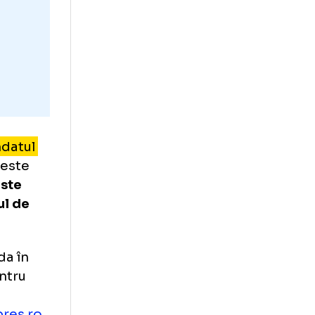
prelua mandatul
 vă asigur este