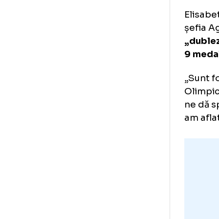
El
M
Eli
șef
„du
9 m
„Su