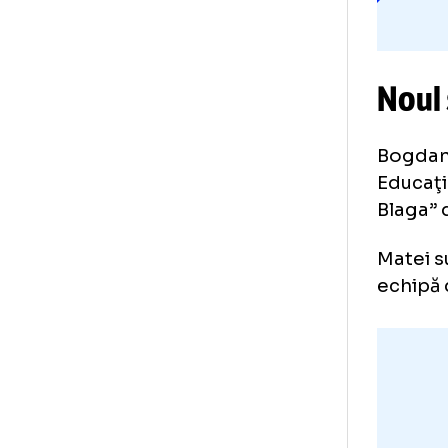
No
Bog
Edu
Bla
Mat
ech