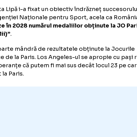
42 de direcții
Școala de Antrenori
Institutul de Cercetare pentru Sport
isabeta Lipă pune presiune pe
atei
sabeta Lipă i-a fixat un obiectiv îndrăzneț su
ia Agenției Naționale pentru Sport, acela c
bleze în 2028 numărul medaliilor obținute la
edalii)”
.
nt foarte mândră de rezultatele obținute la 