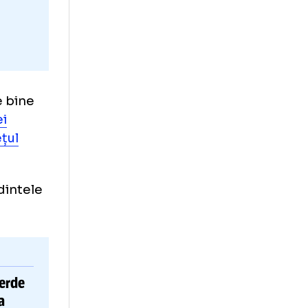
te
la fel de bine
Federației
 din județul
ra președintele
mâniei.