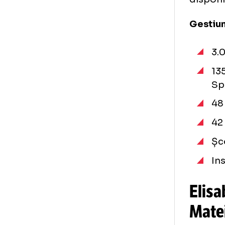
fap
nev
per
Eu 
car
tin
dis
Ges