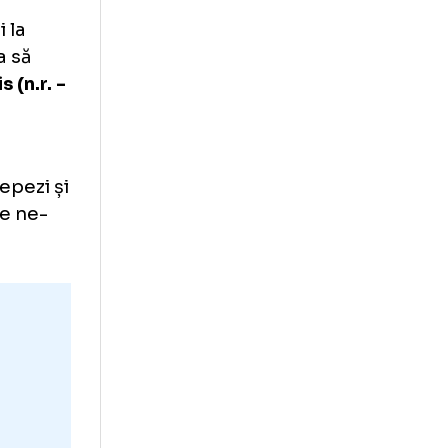
 Bogdan
ccesorului la
a România să
 JO Paris (n.r. -
Jocurile