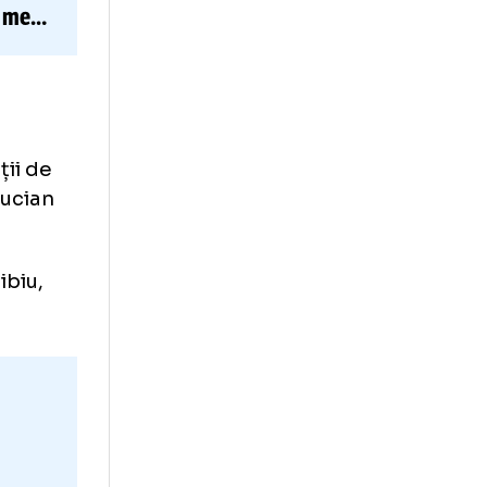
rvegian pierde
ri din Liga
pid:
„Inima mea
 Liga 3
l Facultății de
sității „Lucian
sitatea Sibiu,