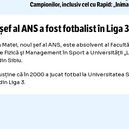
CITEȘTE ȘI
Clubul no
VIPERS, ÎN FALIMENT
la „masa verde” ultimele 5 meciu
Campionilor, inclusiv cel cu Ra
roz e frântă”
ul șef al ANS a fost fotbalist în
dan Matei, noul șef al ANS, este absolvent a
caţie Fizică şi Management în Sport a Univer
ga” din Sibiu.
ei susține că în 2000 a jucat fotbal la Univer
ipă din Liga 3.