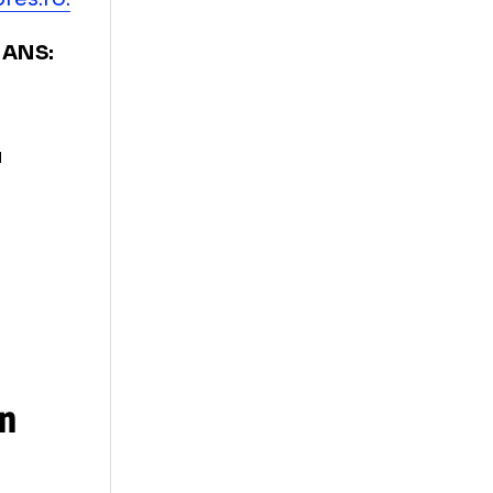
ntru că
este
ru sportul de
n perioada în
misiei pentru
 întreaga
t de
agerpres.ro.
edinte al ANS:
la pentru