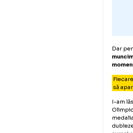
Oli
ne 
am 