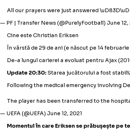
All our prayers were just answered \uD83D\u
— PF | Transfer News (@PurelyFootball)
June 12,
Cine este Christian Eriksen
În vârstă de 29 de ani (e născut pe 14 februari
De-a lungul carierei a evoluat pentru Ajax (201
Update 20:30:
Starea jucătorului a fost stabili
Following the medical emergency involving Den
The player has been transferred to the hospita
— UEFA (@UEFA)
June 12, 2021
Momentul în care Eriksen se prăbușește pe te