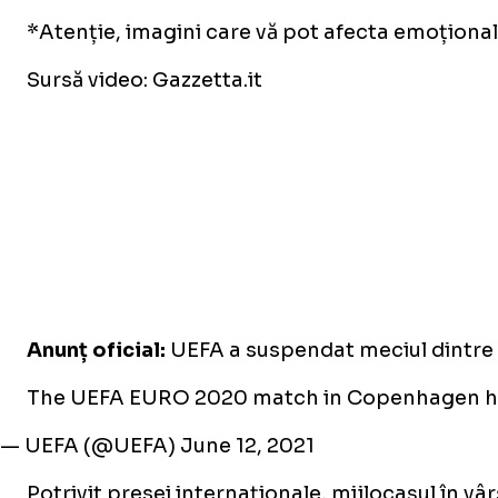
*Atenție, imagini care vă pot afecta emoțional
Sursă video: Gazzetta.it
Anunț oficial:
UEFA a suspendat meciul dintre 
The UEFA EURO 2020 match in Copenhagen ha
— UEFA (@UEFA)
June 12, 2021
Potrivit presei internaționale, mijlocașul în vâr