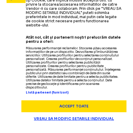
tip Cookie, care implica inclusiv acceptul dvs. cu
privire la stocarea/accesarea informatiilor de catre
Vendor-ii cu care colaboram. Prin click pe “VREAU SA
MODIFIC SETARILE INDIVIDUAL” puteti schimba
preferintele in mod individual, mai putin cele legate
de cookie strict necesare pentru functionarea
website-ului.
Atât noi, cât și partenerii noștri prelucrăm datele
pentru a oferi:
Măsurarea performanței reclamelor. Stocarea și/sau accesarea
informațiilor de pe un dispozitiv. Dezvoltarea și îmbunătățirea
serviciilor. Utilizarea profilurilor pentru selectarea conținutului
personalizat. Crearea profilurilor de conținut personalizat.
Utilizarea profilurilor pentru selectarea publicității
personalizate. Crearea profilurilor pentru publicitate
personalizată. Măsurarea performanței conținutului. Înțelegerea
publicului prin statistici sau combinații de date din surse
diferite. Utilizarea de date limitate pentru a selecta publicitatea.
Utilizarea datelor limitate pentru a selecta conținutul. Date
precise de geolocație și identificarea prin scanarea
dispozitivului.
Listă parteneri (furnizori)
ACCEPT TOATE
VREAU SA MODIFIC SETARILE INDIVIDUAL