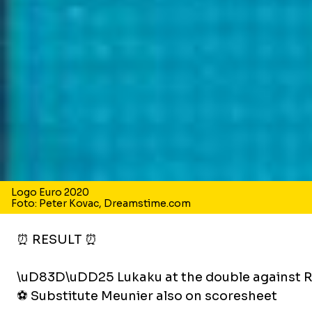
Logo Euro 2020
Foto: Peter Kovac, Dreamstime.com
⏰ RESULT ⏰
\uD83D\uDD25 Lukaku at the double against R
⚽️ Substitute Meunier also on scoresheet