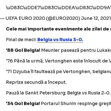
\uD83C\uDDE7\uD83C\uDDEA\uD83C\uDD9A\u
— UEFA EURO 2020 (@EURO2020)
June 12, 2021
Cele mai importante evenimente ale zilei de s
Final de meci:
Belgia vs Rusia 3-0.
'88 Gol Belgia!
Meunier pasează pentru Lukaku, a
'76 Până la urmă, Vertonghen este înlocuit de
'71 Dzyuba îl faultează pe Vertonghen, belgianul
Repriza secundă a început.
Pauză la Sankt Petersburg: Belgia vs Rusia 2-0.
'34 Gol Belgia!
Portarul Shunin respinge greșit