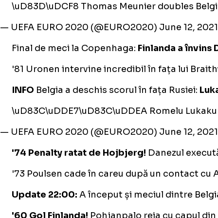
\uD83D\uDCF8 Thomas Meunier doubles Belgium
— UEFA EURO 2020 (@EURO2020)
June 12, 2021
Final de meci la Copenhaga:
Finlanda a învins
'81 Uronen intervine incredibil în fața lui Brait
INFO
Belgia a deschis scorul în fața Rusiei:
Luk
\uD83C\uDDE7\uD83C\uDDEA Romelu Lukaku has
— UEFA EURO 2020 (@EURO2020)
June 12, 2021
'74 Penalty ratat de Hojbjerg!
Danezul execută
'73 Poulsen cade în careu după un contact cu A
Update 22:00:
A început și meciul dintre Belgia
'60 Gol Finlanda!
Pohjanpalo reia cu capul din 