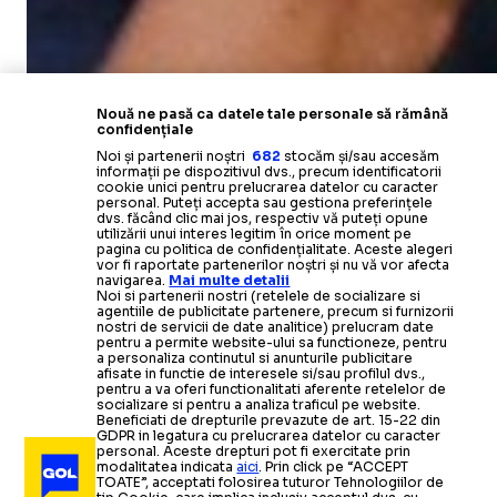
Nouă ne pasă ca datele tale personale să rămână
confidențiale
Noi și partenerii noștri
682
stocăm și/sau accesăm
informații pe dispozitivul dvs., precum identificatorii
cookie unici pentru prelucrarea datelor cu caracter
personal. Puteți accepta sau gestiona preferințele
dvs. făcând clic mai jos, respectiv vă puteți opune
utilizării unui interes legitim în orice moment pe
pagina cu politica de confidențialitate. Aceste alegeri
vor fi raportate partenerilor noștri și nu vă vor afecta
navigarea.
Mai multe detalii
Noi si partenerii nostri (retelele de socializare si
agentiile de publicitate partenere, precum si furnizorii
nostri de servicii de date analitice) prelucram date
pentru a permite website-ului sa functioneze, pentru
a personaliza continutul si anunturile publicitare
afisate in functie de interesele si/sau profilul dvs.,
pentru a va oferi functionalitati aferente retelelor de
socializare si pentru a analiza traficul pe website.
Beneficiati de drepturile prevazute de art. 15-22 din
GDPR in legatura cu prelucrarea datelor cu caracter
personal. Aceste drepturi pot fi exercitate prin
modalitatea indicata
aici
. Prin click pe “ACCEPT
TOATE”, acceptati folosirea tuturor Tehnologiilor de