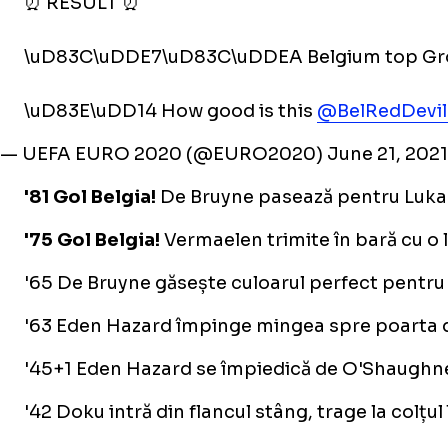
⏰ RESULT ⏰
\uD83C\uDDE7\uD83C\uDDEA Belgium top Gro
\uD83E\uDD14 How good is this
@BelRedDevil
— UEFA EURO 2020 (@EURO2020)
June 21, 2021
'81 Gol Belgia!
De Bruyne pasează pentru Lukaku
'75 Gol Belgia!
Vermaelen trimite în bară cu o 
'65 De Bruyne găsește culoarul perfect pentru a
'63 Eden Hazard împinge mingea spre poarta di
'45+1 Eden Hazard se împiedică de O'Shaughness
'42 Doku intră din flancul stâng, trage la colțu