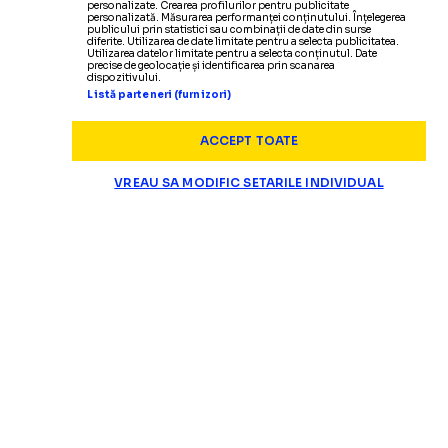
personalizate. Crearea profilurilor pentru publicitate
personalizată. Măsurarea performanței conținutului. Înțelegerea
publicului prin statistici sau combinații de date din surse
diferite. Utilizarea de date limitate pentru a selecta publicitatea.
Utilizarea datelor limitate pentru a selecta conținutul. Date
precise de geolocație și identificarea prin scanarea
dispozitivului.
Listă parteneri (furnizori)
ACCEPT TOATE
VREAU SA MODIFIC SETARILE INDIVIDUAL