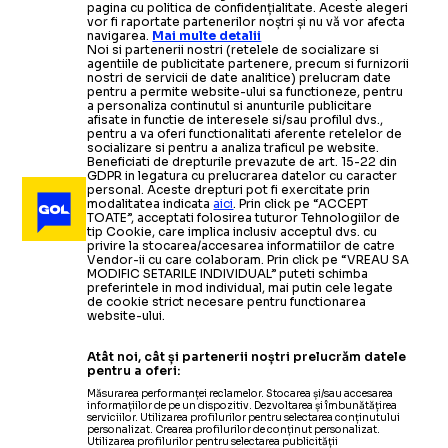
pagina cu politica de confidențialitate. Aceste alegeri
vor fi raportate partenerilor noștri și nu vă vor afecta
navigarea.
Mai multe detalii
Noi si partenerii nostri (retelele de socializare si
agentiile de publicitate partenere, precum si furnizorii
nostri de servicii de date analitice) prelucram date
pentru a permite website-ului sa functioneze, pentru
a personaliza continutul si anunturile publicitare
afisate in functie de interesele si/sau profilul dvs.,
pentru a va oferi functionalitati aferente retelelor de
socializare si pentru a analiza traficul pe website.
Beneficiati de drepturile prevazute de art. 15-22 din
GDPR in legatura cu prelucrarea datelor cu caracter
personal. Aceste drepturi pot fi exercitate prin
modalitatea indicata
aici
. Prin click pe “ACCEPT
TOATE”, acceptati folosirea tuturor Tehnologiilor de
tip Cookie, care implica inclusiv acceptul dvs. cu
privire la stocarea/accesarea informatiilor de catre
Vendor-ii cu care colaboram. Prin click pe “VREAU SA
MODIFIC SETARILE INDIVIDUAL” puteti schimba
preferintele in mod individual, mai putin cele legate
de cookie strict necesare pentru functionarea
website-ului.
Atât noi, cât și partenerii noștri prelucrăm datele
pentru a oferi:
Măsurarea performanței reclamelor. Stocarea și/sau accesarea
informațiilor de pe un dispozitiv. Dezvoltarea și îmbunătățirea
serviciilor. Utilizarea profilurilor pentru selectarea conținutului
personalizat. Crearea profilurilor de conținut personalizat.
Utilizarea profilurilor pentru selectarea publicității