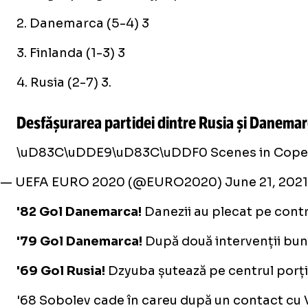
2. Danemarca (5-4) 3
3. Finlanda (1-3) 3
4. Rusia (2-7) 3.
Desfășurarea partidei dintre Rusia și Danemarc
\uD83C\uDDE9\uD83C\uDDF0 Scenes in Cope
— UEFA EURO 2020 (@EURO2020)
June 21, 2021
'82 Gol Danemarca!
Danezii au plecat pe contr
'79 Gol Danemarca!
După două intervenții bune
'69 Gol Rusia!
Dzyuba șutează pe centrul porții
'68 Sobolev cade în careu după un contact cu V