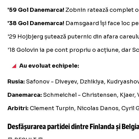
'59 Gol Danemarca!
Zobnin ratează complet o p
'38 Gol Danemarca!
Damsgaard își face loc pent
'29 Hojbjerg șutează puternic din afara careulu
'18 Golovin ia pe cont propriu o acțiune, dar S
Au evoluat echipele:
Rusia:
Safonov - Diveyev, Dzhikiya, Kudryashov
Danemarca:
Schmeichel - Christensen, Kjaer, 
Arbitri:
Clement Turpin, Nicolas Danos, Cyril Gr
Desfășurarea partidei dintre Finlanda și Belgia