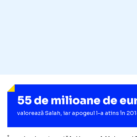
55 de milioane de eu
valorează Salah, iar apogeul l-a atins în 20