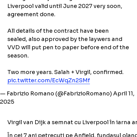
Liverpool valid until June 2027 very soon,
agreement done.
All details of the contract have been
sealed, also approved by the laywers and
VVD will put pen to paper before end of the
season.
Two more years. Salah + Virgil, confirmed.
pic.twitter.com/EcWqZn2SMf
— Fabrizio Romano (@FabrizioRomano)
April 11,
2025
Virgil van Dijk a semnat cu Liverpool în iarna 
În cei 7 ani petrecuți pe Anfield, fundașul oland