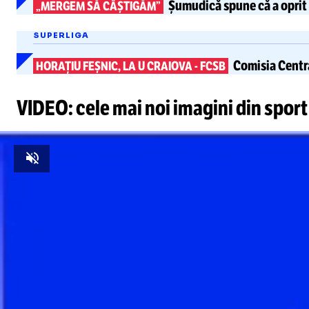
Șumudică spune că a oprit 
„MERGEM SĂ CÂȘTIGĂM”
SUPERLIGA
Comisia Centra
HORAȚIU FEȘNIC, LA U CRAIOVA
-
FCSB
VIDEO: cele mai noi imagini din sport
Unmute