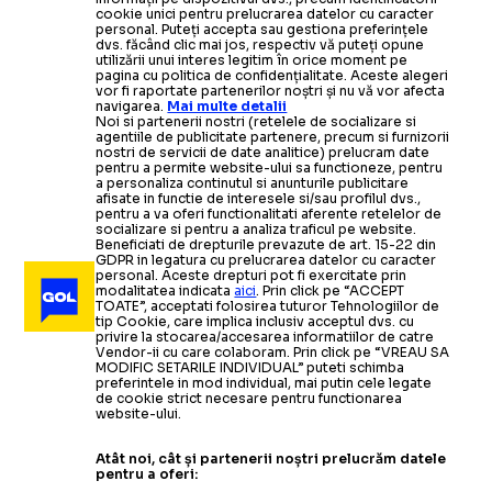
cookie unici pentru prelucrarea datelor cu caracter
personal. Puteți accepta sau gestiona preferințele
dvs. făcând clic mai jos, respectiv vă puteți opune
utilizării unui interes legitim în orice moment pe
pagina cu politica de confidențialitate. Aceste alegeri
vor fi raportate partenerilor noștri și nu vă vor afecta
navigarea.
Mai multe detalii
Noi si partenerii nostri (retelele de socializare si
agentiile de publicitate partenere, precum si furnizorii
nostri de servicii de date analitice) prelucram date
pentru a permite website-ului sa functioneze, pentru
a personaliza continutul si anunturile publicitare
afisate in functie de interesele si/sau profilul dvs.,
pentru a va oferi functionalitati aferente retelelor de
socializare si pentru a analiza traficul pe website.
Beneficiati de drepturile prevazute de art. 15-22 din
GDPR in legatura cu prelucrarea datelor cu caracter
personal. Aceste drepturi pot fi exercitate prin
modalitatea indicata
aici
. Prin click pe “ACCEPT
TOATE”, acceptati folosirea tuturor Tehnologiilor de
tip Cookie, care implica inclusiv acceptul dvs. cu
privire la stocarea/accesarea informatiilor de catre
Vendor-ii cu care colaboram. Prin click pe “VREAU SA
MODIFIC SETARILE INDIVIDUAL” puteti schimba
preferintele in mod individual, mai putin cele legate
de cookie strict necesare pentru functionarea
website-ului.
Atât noi, cât și partenerii noștri prelucrăm datele
pentru a oferi: