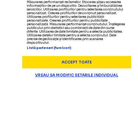
Măsurarea performanței reclamelor. Stocarea și/sau accesarea
informațiilor de pe un dispozitiv. Dezvoltarea și îmbunătățirea
serviciilor. Utilizarea profilurilor pentru selectarea conținutului
personalizat. Crearea profilurilor de conținut personalizat.
Utilizarea profilurilor pentru selectarea publicității
personalizate. Crearea profilurilor pentru publicitate
personalizată. Măsurarea performanței conținutului. Înțelegerea
publicului prin statistici sau combinații de date din surse
diferite. Utilizarea de date limitate pentru a selecta publicitatea.
Utilizarea datelor limitate pentru a selecta conținutul. Date
precise de geolocație și identificarea prin scanarea
dispozitivului.
Listă parteneri (furnizori)
ACCEPT TOATE
VREAU SA MODIFIC SETARILE INDIVIDUAL