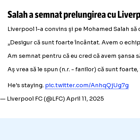
Salah a semnat prelungirea cu Liverpoo
Liverpool l-a convins și pe Mohamed Salah să co
„Desigur că sunt foarte încântat. Avem o echi
Am semnat pentru că eu cred că avem șansa să câ
Aș vrea să le spun (n.r. - fanilor) că sunt foarte
He's staying.
pic.twitter.com/AnhqQjUg7g
— Liverpool FC (@LFC)
April 11, 2025