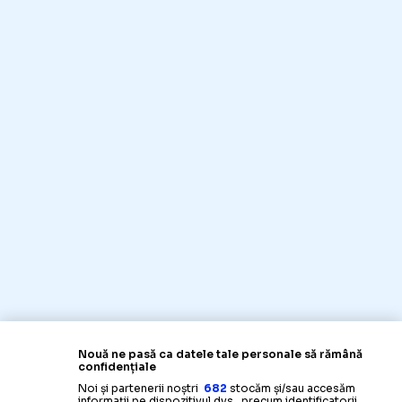
Nouă ne pasă ca datele tale personale să rămână
confidențiale
Noi și partenerii noștri
682
stocăm și/sau accesăm
informații pe dispozitivul dvs., precum identificatorii