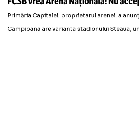
FCSB vrea Arena Națională! Nu acceptă
Primăria Capitalei, proprietarul arenei, a anun
Campioana are varianta stadionului Steaua, unde