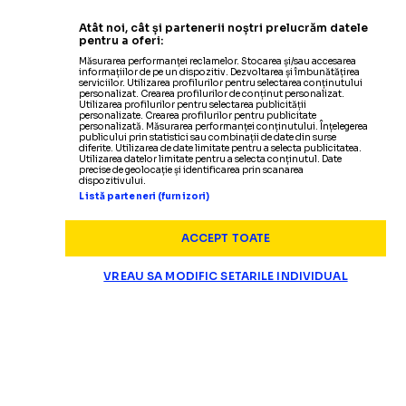
Atât noi, cât și partenerii noștri prelucrăm datele
pentru a oferi:
Măsurarea performanței reclamelor. Stocarea și/sau accesarea
informațiilor de pe un dispozitiv. Dezvoltarea și îmbunătățirea
serviciilor. Utilizarea profilurilor pentru selectarea conținutului
personalizat. Crearea profilurilor de conținut personalizat.
Utilizarea profilurilor pentru selectarea publicității
personalizate. Crearea profilurilor pentru publicitate
personalizată. Măsurarea performanței conținutului. Înțelegerea
publicului prin statistici sau combinații de date din surse
diferite. Utilizarea de date limitate pentru a selecta publicitatea.
Utilizarea datelor limitate pentru a selecta conținutul. Date
precise de geolocație și identificarea prin scanarea
dispozitivului.
Listă parteneri (furnizori)
ACCEPT TOATE
VREAU SA MODIFIC SETARILE INDIVIDUAL