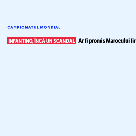
CAMPIONATUL MONDIAL
Ar fi promis Marocului
fi
INFANTINO, ÎNCĂ UN SCANDAL