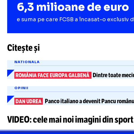
6,3 milioane de euro
e suma pe care FCSB a încasat-o exclusiv di
Citește și
NATIONALA
Dintre toate meciu
ROMÂNIA FACE EUROPA GALBENĂ
OPINII
Panco italiano
a devenit Pancu românu
DAN UDREA
VIDEO: cele mai noi imagini din sport