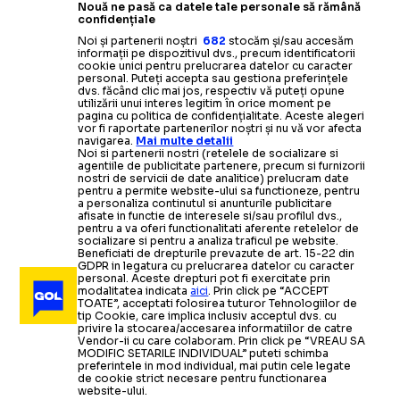
Nouă ne pasă ca datele tale personale să rămână
confidențiale
Noi și partenerii noștri
682
stocăm și/sau accesăm
informații pe dispozitivul dvs., precum identificatorii
cookie unici pentru prelucrarea datelor cu caracter
personal. Puteți accepta sau gestiona preferințele
dvs. făcând clic mai jos, respectiv vă puteți opune
utilizării unui interes legitim în orice moment pe
pagina cu politica de confidențialitate. Aceste alegeri
vor fi raportate partenerilor noștri și nu vă vor afecta
navigarea.
Mai multe detalii
Noi si partenerii nostri (retelele de socializare si
agentiile de publicitate partenere, precum si furnizorii
nostri de servicii de date analitice) prelucram date
pentru a permite website-ului sa functioneze, pentru
a personaliza continutul si anunturile publicitare
afisate in functie de interesele si/sau profilul dvs.,
pentru a va oferi functionalitati aferente retelelor de
socializare si pentru a analiza traficul pe website.
Beneficiati de drepturile prevazute de art. 15-22 din
GDPR in legatura cu prelucrarea datelor cu caracter
personal. Aceste drepturi pot fi exercitate prin
modalitatea indicata
aici
. Prin click pe “ACCEPT
TOATE”, acceptati folosirea tuturor Tehnologiilor de
tip Cookie, care implica inclusiv acceptul dvs. cu
privire la stocarea/accesarea informatiilor de catre
Vendor-ii cu care colaboram. Prin click pe “VREAU SA
MODIFIC SETARILE INDIVIDUAL” puteti schimba
preferintele in mod individual, mai putin cele legate
de cookie strict necesare pentru functionarea
website-ului.