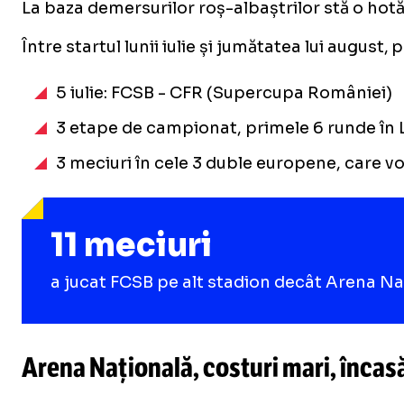
La baza demersurilor roș-albaștrilor stă o hotă
Între startul lunii iulie și jumătatea lui augu
5 iulie: FCSB - CFR (Supercupa României)
3 etape de campionat, primele 6 runde în Lig
3 meciuri în cele 3 duble europene, care vor 
11 meciuri
a jucat FCSB pe alt stadion decât Arena Naț
Arena Națională, costuri mari, încas