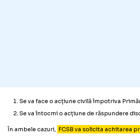
Se va face o acțiune civilă împotriva Primăr
Se va întocmi o acțiune de răspundere disc
În ambele cazuri,
FCSB va solicita achitarea pr