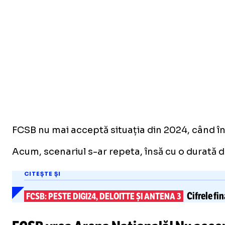
FCSB nu mai acceptă situația din 2024, când în 
Acum, scenariul s-ar repeta, însă cu o durată 
CITEȘTE ȘI
Cifrele fi
FCSB: PESTE DIGI24, DELOITTE ȘI ANTENA 3