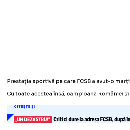
Prestația sportivă pe care FCSB a avut-o marți
Cu toate acestea însă, campioana României și-a 
CITEȘTE ȘI
Critici dure la adresa FCSB, după
î
„UN DEZASTRU!”