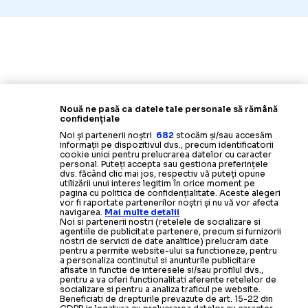
Nouă ne pasă ca datele tale personale să rămână
confidențiale
Noi și partenerii noștri
682
stocăm și/sau accesăm
informații pe dispozitivul dvs., precum identificatorii
cookie unici pentru prelucrarea datelor cu caracter
personal. Puteți accepta sau gestiona preferințele
dvs. făcând clic mai jos, respectiv vă puteți opune
utilizării unui interes legitim în orice moment pe
pagina cu politica de confidențialitate. Aceste alegeri
vor fi raportate partenerilor noștri și nu vă vor afecta
navigarea.
Mai multe detalii
Noi si partenerii nostri (retelele de socializare si
agentiile de publicitate partenere, precum si furnizorii
nostri de servicii de date analitice) prelucram date
pentru a permite website-ului sa functioneze, pentru
a personaliza continutul si anunturile publicitare
afisate in functie de interesele si/sau profilul dvs.,
pentru a va oferi functionalitati aferente retelelor de
socializare si pentru a analiza traficul pe website.
Beneficiati de drepturile prevazute de art. 15-22 din