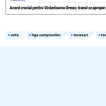
Acord crucial pentru Strâmtoarea Ormuz: Iranul se apropie d
uefa
liga campionilor
incasari
fc