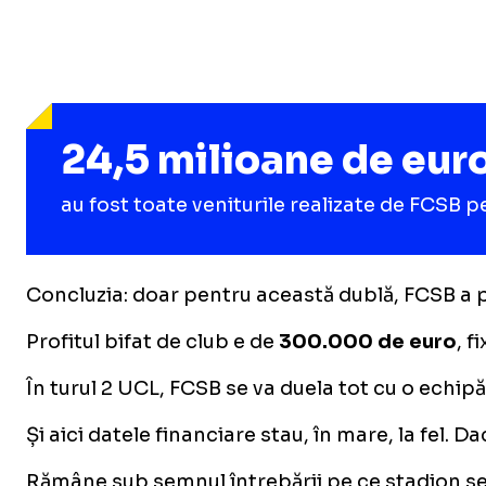
24,5 milioane de eur
au fost toate veniturile realizate de FCSB 
Concluzia: doar pentru această dublă, FCSB a p
Profitul bifat de club e de
300.000 de euro
, f
În turul 2 UCL, FCSB se va duela tot cu o ech
Și aici datele financiare stau, în mare, la fel.
Rămâne sub semnul întrebării pe ce stadion se va