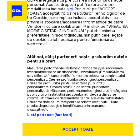
GDPR in legatura cu prelucrarea datelor cu caracter
personal. Aceste drepturi pot fi exercitate prin
modalitatea indicata
aici
. Prin click pe “ACCEPT
TOATE”, acceptati folosirea tuturor Tehnologiilor de
tip Cookie, care implica inclusiv acceptul dvs. cu
privire la stocarea/accesarea informatiilor de catre
Vendor-ii cu care colaboram. Prin click pe “VREAU SA
MODIFIC SETARILE INDIVIDUAL” puteti schimba
preferintele in mod individual, mai putin cele legate
de cookie strict necesare pentru functionarea
website-ului.
Atât noi, cât și partenerii noștri prelucrăm datele
pentru a oferi:
Măsurarea performanței reclamelor. Stocarea și/sau accesarea
informațiilor de pe un dispozitiv. Dezvoltarea și îmbunătățirea
serviciilor. Utilizarea profilurilor pentru selectarea conținutului
personalizat. Crearea profilurilor de conținut personalizat.
Utilizarea profilurilor pentru selectarea publicității
personalizate. Crearea profilurilor pentru publicitate
personalizată. Măsurarea performanței conținutului. Înțelegerea
publicului prin statistici sau combinații de date din surse
diferite. Utilizarea de date limitate pentru a selecta publicitatea.
Utilizarea datelor limitate pentru a selecta conținutul. Date
precise de geolocație și identificarea prin scanarea
dispozitivului.
Listă parteneri (furnizori)
ACCEPT TOATE