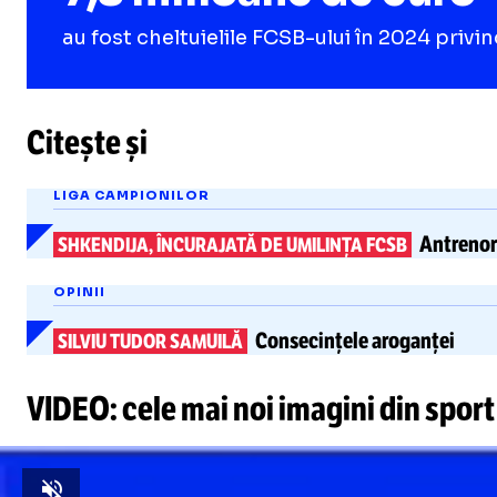
au fost cheltuielile FCSB-ului în 2024 priv
Citește și
LIGA CAMPIONILOR
Antrenoru
SHKENDIJA, ÎNCURAJATĂ DE UMILINȚA FCSB
OPINII
Consecințele
aroganței
SILVIU TUDOR SAMUILĂ
VIDEO: cele mai noi imagini din sport