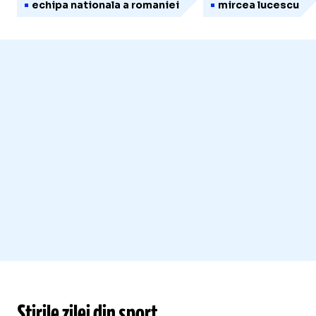
echipa nationala a romaniei
mircea lucescu
Știrile zilei din sport