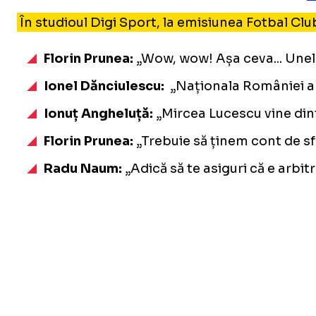
În studioul Digi Sport, la emisiunea Fotbal Clu
Florin Prunea:
„Wow, wow! Așa ceva... Unele 
Ionel Dănciulescu:
„Naționala României a a
Ionuț Angheluță:
„Mircea Lucescu vine dintr
Florin Prunea:
„Trebuie să ținem cont de sf
Radu Naum:
„Adică să te asiguri că e arbit