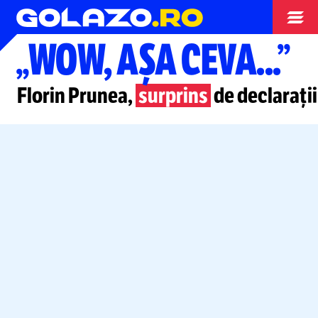
Nationala
„WOW, AȘA CEVA...”
Florin Prunea,
surprins
de declarați