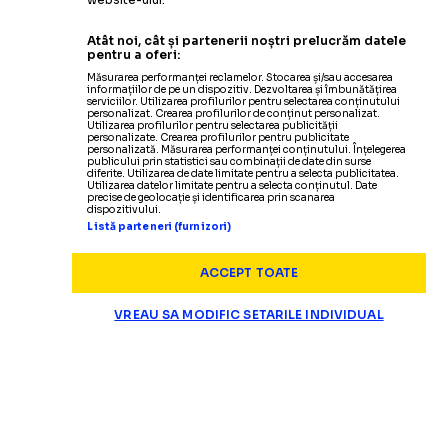
Atât noi, cât și partenerii noștri prelucrăm datele
pentru a oferi:
Măsurarea performanței reclamelor. Stocarea și/sau accesarea
informațiilor de pe un dispozitiv. Dezvoltarea și îmbunătățirea
serviciilor. Utilizarea profilurilor pentru selectarea conținutului
personalizat. Crearea profilurilor de conținut personalizat.
Utilizarea profilurilor pentru selectarea publicității
personalizate. Crearea profilurilor pentru publicitate
personalizată. Măsurarea performanței conținutului. Înțelegerea
publicului prin statistici sau combinații de date din surse
diferite. Utilizarea de date limitate pentru a selecta publicitatea.
Utilizarea datelor limitate pentru a selecta conținutul. Date
precise de geolocație și identificarea prin scanarea
dispozitivului.
Listă parteneri (furnizori)
ACCEPT TOATE
VREAU SA MODIFIC SETARILE INDIVIDUAL