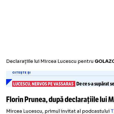
Declarațiile lui Mircea Lucescu pentru
GOLAZO
CITEȘTE ȘI
De ce
s-a
supărat se
LUCESCU, NERVOS PE VASSARAS
Florin Prunea, după declarațiile lui
Mircea Lucescu, primul invitat al podcastului
T