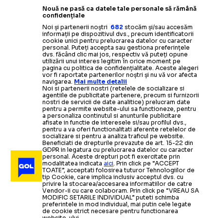
Nouă ne pasă ca datele tale personale să rămână
confidențiale
Noi și partenerii noștri
682
stocăm și/sau accesăm
informații pe dispozitivul dvs., precum identificatorii
cookie unici pentru prelucrarea datelor cu caracter
personal. Puteți accepta sau gestiona preferințele
dvs. făcând clic mai jos, respectiv vă puteți opune
utilizării unui interes legitim în orice moment pe
pagina cu politica de confidențialitate. Aceste alegeri
vor fi raportate partenerilor noștri și nu vă vor afecta
navigarea.
Mai multe detalii
Noi si partenerii nostri (retelele de socializare si
agentiile de publicitate partenere, precum si furnizorii
nostri de servicii de date analitice) prelucram date
pentru a permite website-ului sa functioneze, pentru
a personaliza continutul si anunturile publicitare
afisate in functie de interesele si/sau profilul dvs.,
pentru a va oferi functionalitati aferente retelelor de
socializare si pentru a analiza traficul pe website.
Beneficiati de drepturile prevazute de art. 15-22 din
GDPR in legatura cu prelucrarea datelor cu caracter
personal. Aceste drepturi pot fi exercitate prin
modalitatea indicata
aici
. Prin click pe “ACCEPT
TOATE”, acceptati folosirea tuturor Tehnologiilor de
tip Cookie, care implica inclusiv acceptul dvs. cu
privire la stocarea/accesarea informatiilor de catre
Vendor-ii cu care colaboram. Prin click pe “VREAU SA
MODIFIC SETARILE INDIVIDUAL” puteti schimba
preferintele in mod individual, mai putin cele legate
de cookie strict necesare pentru functionarea
website-ului.