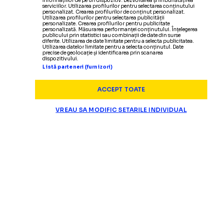
informațiilor de pe un dispozitiv. Dezvoltarea și îmbunătățirea
serviciilor. Utilizarea profilurilor pentru selectarea conținutului
personalizat. Crearea profilurilor de conținut personalizat.
Utilizarea profilurilor pentru selectarea publicității
personalizate. Crearea profilurilor pentru publicitate
personalizată. Măsurarea performanței conținutului. Înțelegerea
publicului prin statistici sau combinații de date din surse
diferite. Utilizarea de date limitate pentru a selecta publicitatea.
Utilizarea datelor limitate pentru a selecta conținutul. Date
precise de geolocație și identificarea prin scanarea
dispozitivului.
Listă parteneri (furnizori)
ACCEPT TOATE
VREAU SA MODIFIC SETARILE INDIVIDUAL