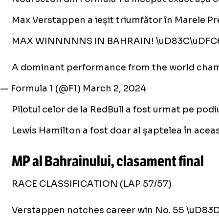
Max Verstappen a ieșit triumfător în Marele Pre
MAX WINNNNNS IN BAHRAIN! \uD83C\uDFC
A dominant performance from the world cham
— Formula 1 (@F1)
March 2, 2024
Pilotul celor de la RedBull a fost urmat pe podi
Lewis Hamilton a fost doar al șaptelea în aceas
MP al Bahrainului, clasament final
RACE CLASSIFICATION (LAP 57/57)
Verstappen notches career win No. 55 \uD