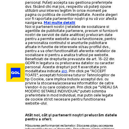
personal. Puteți accepta sau gestiona preferințele
dvs. făcând clic mai jos, respectiv vă puteți opune
utilizării unui interes legitim în orice moment pe
pagina cu politica de confidențialitate. Aceste alegeri
vor fi raportate partenerilor noștri și nu vă vor afecta
navigarea.
Mai multe detalii
Noi si partenerii nostri (retelele de socializare si
agentiile de publicitate partenere, precum si furnizorii
nostri de servicii de date analitice) prelucram date
pentru a permite website-ului sa functioneze, pentru
a personaliza continutul si anunturile publicitare
afisate in functie de interesele si/sau profilul dvs.,
pentru a va oferi functionalitati aferente retelelor de
socializare si pentru a analiza traficul pe website.
Beneficiati de drepturile prevazute de art. 15-22 din
GDPR in legatura cu prelucrarea datelor cu caracter
personal. Aceste drepturi pot fi exercitate prin
modalitatea indicata
aici
. Prin click pe “ACCEPT
TOATE”, acceptati folosirea tuturor Tehnologiilor de
tip Cookie, care implica inclusiv acceptul dvs. cu
privire la stocarea/accesarea informatiilor de catre
Vendor-ii cu care colaboram. Prin click pe “VREAU SA
MODIFIC SETARILE INDIVIDUAL” puteti schimba
preferintele in mod individual, mai putin cele legate
de cookie strict necesare pentru functionarea
website-ului.
Atât noi, cât și partenerii noștri prelucrăm datele
pentru a oferi:
Măsurarea performanței reclamelor. Stocarea și/sau accesarea