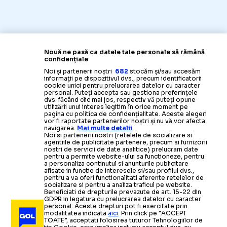
Nouă ne pasă ca datele tale personale să rămână
confidențiale
Noi și partenerii noștri
682
stocăm și/sau accesăm
informații pe dispozitivul dvs., precum identificatorii
cookie unici pentru prelucrarea datelor cu caracter
personal. Puteți accepta sau gestiona preferințele
dvs. făcând clic mai jos, respectiv vă puteți opune
utilizării unui interes legitim în orice moment pe
pagina cu politica de confidențialitate. Aceste alegeri
vor fi raportate partenerilor noștri și nu vă vor afecta
navigarea.
Mai multe detalii
Noi si partenerii nostri (retelele de socializare si
agentiile de publicitate partenere, precum si furnizorii
nostri de servicii de date analitice) prelucram date
pentru a permite website-ului sa functioneze, pentru
a personaliza continutul si anunturile publicitare
afisate in functie de interesele si/sau profilul dvs.,
pentru a va oferi functionalitati aferente retelelor de
socializare si pentru a analiza traficul pe website.
Beneficiati de drepturile prevazute de art. 15-22 din
GDPR in legatura cu prelucrarea datelor cu caracter
personal. Aceste drepturi pot fi exercitate prin
modalitatea indicata
aici
. Prin click pe “ACCEPT
TOATE”, acceptati folosirea tuturor Tehnologiilor de