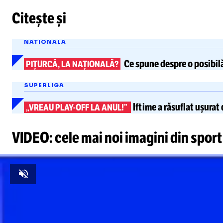
Citește și
NATIONALA
Ce spune despre o posibil
PIȚURCĂ, LA NAȚIONALĂ?
SUPERLIGA
Iftime
a răsuflat ușurat
„VREAU
PLAY-OFF
LA ANUL!”
VIDEO: cele mai noi imagini din sport
Unmute