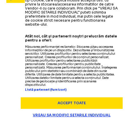
tip Cookie, care implica inclusiv acceptul dvs. cu
privire la stocarea/accesarea informatiilor de catre
Vendor-ii cu care colaboram. Prin click pe “VREAU SA
MODIFIC SETARILE INDIVIDUAL” puteti schimba
preferintele in mod individual, mai putin cele legate
de cookie strict necesare pentru functionarea
website-ului.
Atât noi, cât și partenerii noștri prelucrăm datele
pentru a oferi:
Măsurarea performanței reclamelor. Stocarea și/sau accesarea
informațiilor de pe un dispozitiv. Dezvoltarea și îmbunătățirea
serviciilor. Utilizarea profilurilor pentru selectarea conținutului
personalizat. Crearea profilurilor de conținut personalizat.
Utilizarea profilurilor pentru selectarea publicității
personalizate. Crearea profilurilor pentru publicitate
personalizată. Măsurarea performanței conținutului. Înțelegerea
publicului prin statistici sau combinații de date din surse
diferite. Utilizarea de date limitate pentru a selecta publicitatea.
Utilizarea datelor limitate pentru a selecta conținutul. Date
precise de geolocație și identificarea prin scanarea
dispozitivului.
Listă parteneri (furnizori)
ACCEPT TOATE
VREAU SA MODIFIC SETARILE INDIVIDUAL