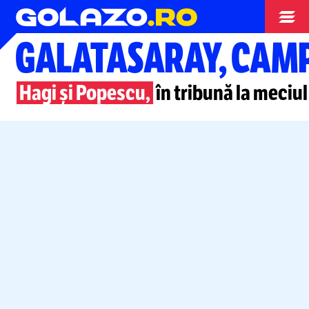
Campionate
GALATASARAY, CAM
Hagi și Popescu,
în tribună la meciul