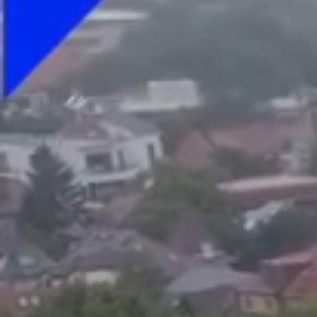
Foto
1
/
9
:
Golul înscris de Muslera în Galatasaray - Kayserispor