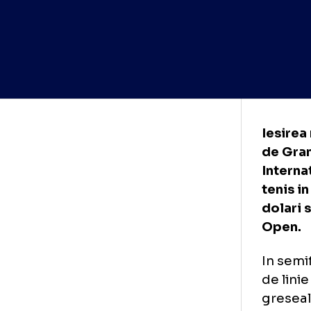
Ies
de 
Int
ten
dol
Op