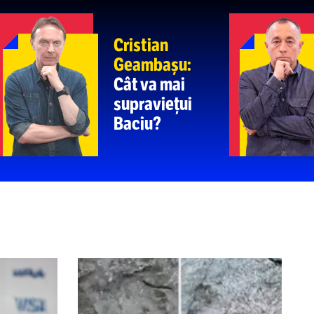
Bulgarii râd de
NAL, DEZASTRUOS, CATASTROFAL”
:
„Kairat e un adversar mai greu”. Levski,
de
play-off-ul
Ligii Campionilor
A PRINCIPALĂ
: Cu drag, despre lachei
a:
Cristian
Geambașu:
a
Cât va mai