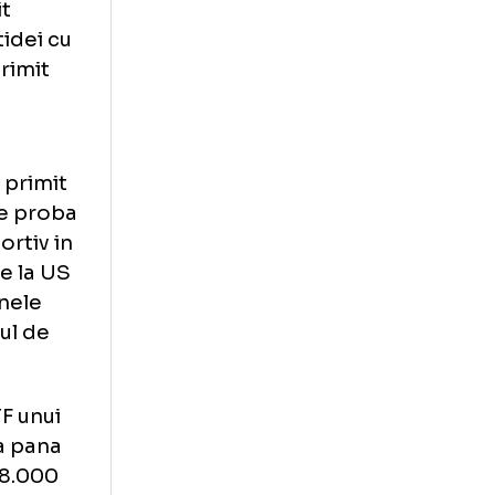
nintat arbitrul
nit" sa dea
vertizata de
 si-a izbit
alul partidei cu
canca a primit
tetul
igatie.
 Serena a primit
perioada de proba
ent nesportiv in
pendata de la US
pana la finele
pe terenul de