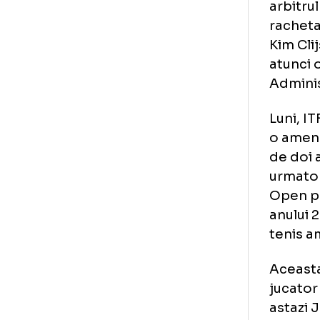
In 
de 
gre
arb
rac
Kim
atu
Adm
Lun
o a
de 
urm
Ope
anu