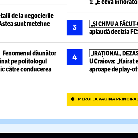
Mihai Pintilii,
după
„JOSNIC,
1
„Ăsta e el”
Infantino
adresa șe
Fostul lider WTA
se
S”
 de Novak Djokovic: „Nu
„ȘARLATA
2
Acuzații 
1:
„E ceva
Detalii de la
negocierile
CU
„ȘI CHIV
3
aplaudă