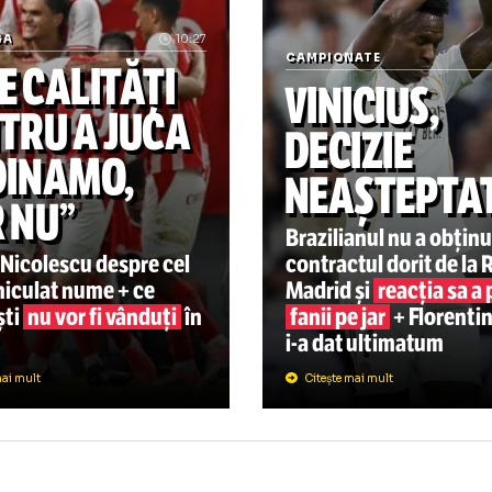
„Încălcare sistematică a l
PERLIGA
10:27
CAMPIONATE
ARE CALITĂȚI
VINICI
ENTRU A JUCA
DECIZI
A DINAMO,
NEAȘT
AR NU”
Brazilianul n
drei Nicolescu despre cel
contractul do