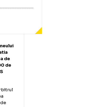
alele turneului
a. Federatia
 jucatoarea de
 de 175.000 de
 pentru US