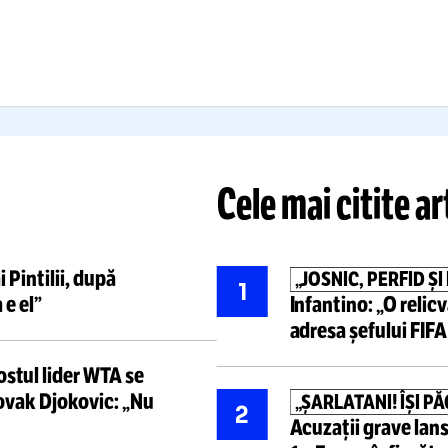
i vehiculat nume + ce
Madrid și
re
tbaliști
nu vor fi vânduți
în
fanii pe jar
+
ga 1
i-a
dat ultim
Citește mai mult
Citește mai mult
Cele mai ci