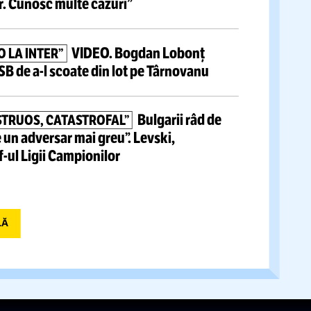
Luis Figo,
atac devastator la
 PERFID ȘI LAȘ!”
:
„O relicvă! Trebuie să plece” » Acuzații grave la
fului FIFA
NI! ÎȘI PĂCĂLESC ANTRENORII ȘI PATRONII”
grave lansate de un fost preparator fizic din Liga
 înfiorător.
Cunosc multe cazuri”
VIDEO.
Bogdan Lobonț
U A
FĂCUT-O
LA INTER”
decizia FCSB
de
a-l
scoate din lot pe Târnovanu