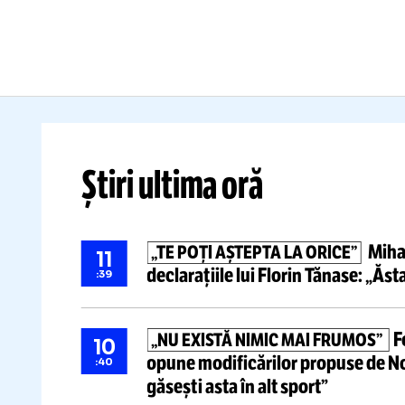
Cristian Preda să facă un
ma
apel public către conducerea
fo
Rapidului
Li
Citește mai mult
Știri ultima oră