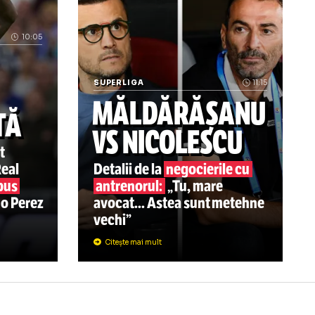
egii” Fenomenul dăunător de pe stadionul Giulești l-a det
„Are calități pentru a juca la Dinamo, 
10:05
US,
E
SUPERLIGA
MĂLDĂRĂȘ
EPTATĂ
VS NICOLESC
u a obținut
rit de la Real
Detalii de la
negocieril