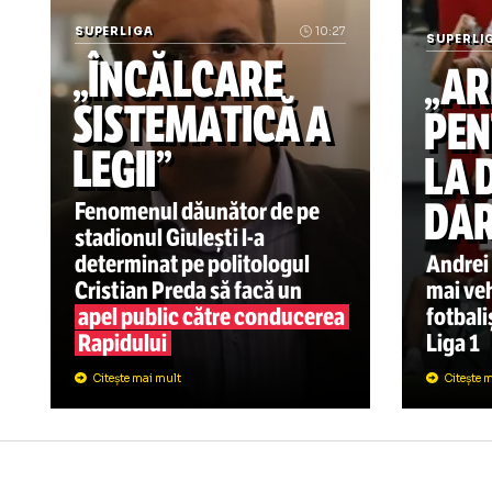
Știrile zilei din sport
SUPERLIGA
10:27
SU
„ÎNCĂLCARE
„
SISTEMATICĂ A
P
LEGII”
L
D
Fenomenul dăunător de pe
stadionul Giulești
l-a
determinat pe politologul
An