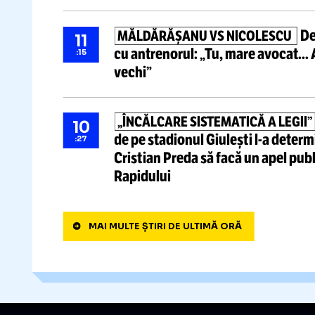
„TE POȚI AȘTEPTA LA ORICE”
11
declarațiile lui Florin Tănase: 
:39
„NU EXISTĂ NIMIC MAI FRUMO
10
opune
modificărilor propuse
:40
găsești asta în alt sport”
MĂLDĂRĂȘANU VS NICOLES
11
cu antrenorul:
„Tu, mare avocat... Astea sunt metehne
:15
vechi”