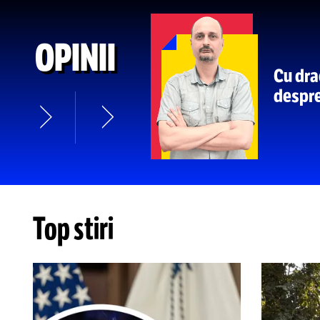
„ÎNCĂLCARE SISTEMATICĂ A L
10
de pe stadionul Giulești
l-a
de
:27
Cristian Preda să facă un
apel
Rapidului
MAI MULTE ȘTIRI DE ULTIMĂ ORĂ
OPINII
Cu