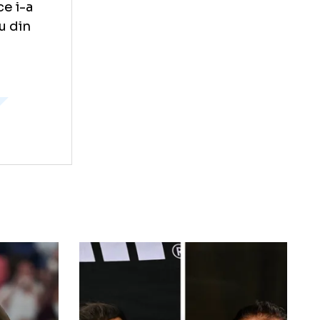
ta de ITF unui
 il detinea pana
menda de 48.000
n, dupa ce i-a
pt arbitru din
 williams