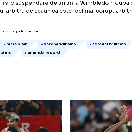
is amenda se va reduce la 82.500 dolari.
asta este cea mai mare amenda data vreoda
ator de tenis. "Recordul" in aceasta privinta
azi Jeff Tarango, care a primit in 1995 o a
dolari si o suspendare de un an la Wimbledo
s unui arbitru de scaun ca este "cel mai coru
is".
icol publicat inițial pe Hotnews.ro
tf
mare slam
serena williams
serenei
im clijsters
amenda record