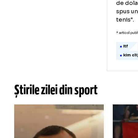
ten
Ace
juc
ast
de 
spu
ten
* art
i
k