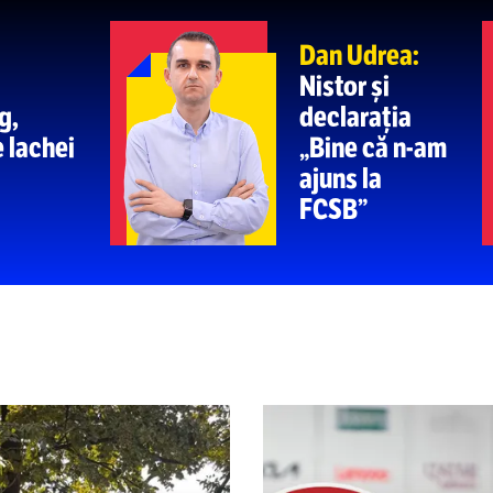
Fenomenul dăunător
EGII”
„IRAȚIO
4
terminat pe politologul
U Craiova
 public către conducerea
aproape 
MERGI LA PAGIN
Dan Udre
Nistor și
 drag,
declarați