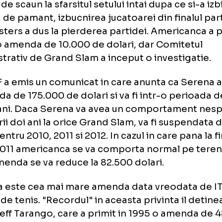
semifinalele US Open, Serena Williams a ame
linie cu moartea pentru ca aceasta a "indraz
seala de picior. Deoarece Williams fusese a
itrul de scaun la sfarsitul setului intai dupa ce
heta de pamant, izbucnirea jucatoarei din fin
 Clijsters a dus la pierderea partidei. Ameri
nci o amenda de 10.000 de dolari, dar Comi
inistrativ de Grand Slam a inceput o invest
i, ITF a emis un comunicat in care anunta ca
menda de 175.000 de dolari si va fi intr-o 
doi ani. Daca Serena va avea un comportam
atorii doi ani la orice Grand Slam, va fi sus
n pentru 2010, 2011 si 2012. In cazul in care 
lui 2011 americanca se va comporta normal 