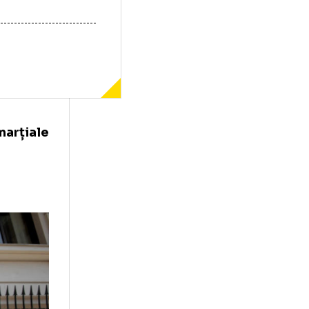
 de arte marțiale
dezvăluit
re el și