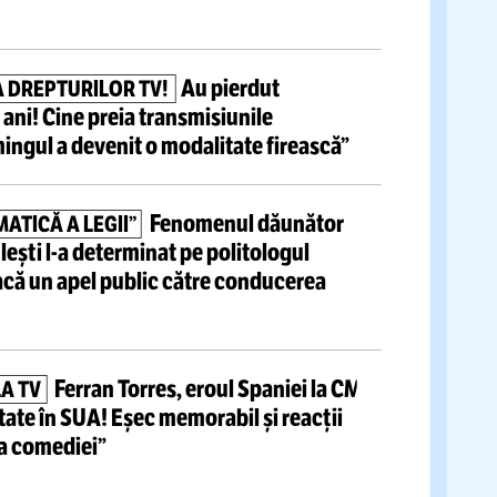
tite articole
Fotbaliști cu
ADAȚI CU SALARII DE TOP
e de 10.000 de €/lună
au dat în judecată clubul
 Liga 2
Au pierdut
Ă PE PIAȚA DREPTURILOR TV!
l după 14 ani! Cine preia transmisiunile
r: „Streamingul a devenit o modalitate firească”