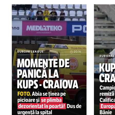
h
Știrile zilei din sport
EUROPA LEAGUE
20:14
EU
MOMENTE DE