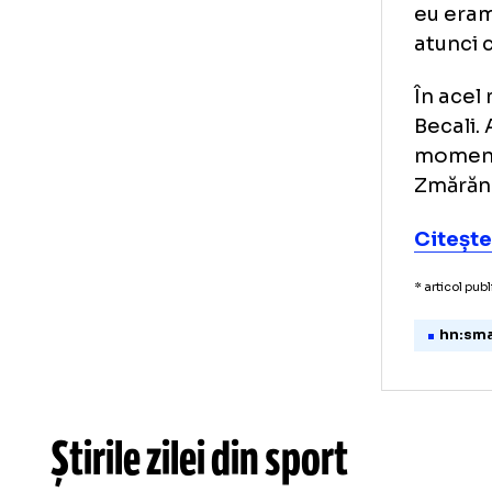
Fos
rup
cân
„S-
eu 
atu
În 
Bec
mom
Zm
Cit
* art