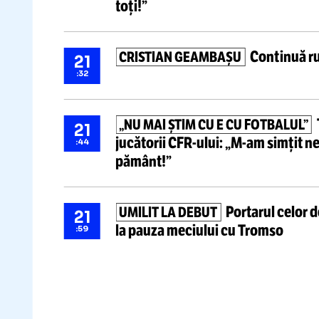
Știri ultima oră
Ioan Varga an
„CURĂȚ TOT!”
22
umilința cu Tromso: „O să vede
:09
toți!”
Conti
CRISTIAN GEAMBAȘU
21
:32