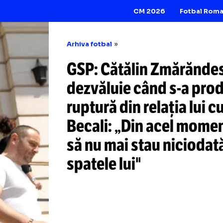
CM 2026
Arhiva fotbal
GSP: Cătălin Zm
dezvăluie când
s-
ruptură din relația
Becali: „Din ace
să nu mai stau ni
spatele lui"