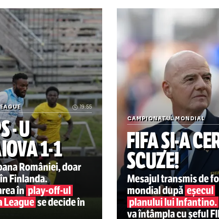
n:small
Momente de panică la KuPS 
ROPA LEAGUE
19:55
CAMPIONATUL 