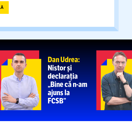
Fenomenul dăunător
RE SISTEMATICĂ A LEGII”
dionul Giulești
l-a
determinat pe politologul
Preda să facă un
apel public către conducerea
i
Ferran Torres,
eroul Spaniei la CM
 DE RÂS LA TV
 în dificultate în SUA! Eșec memorabil și reacții
ă: „Culmea comediei”
A PRINCIPALĂ