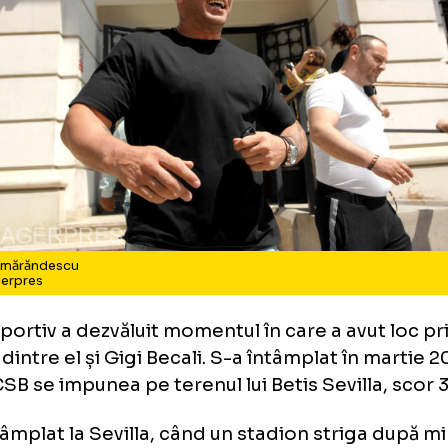
tălin Zmărăndescu
to: Agerpres