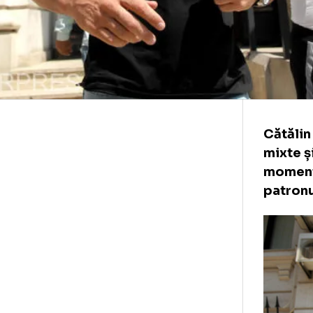
Căt
mix
mom
pat