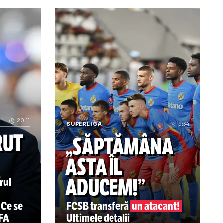
- Craiova FOTO. Abia se ținea pe picioare și se plimba d
KuPS - U Craiova 1-1 Campioana Românie
MONDIAL
20:11