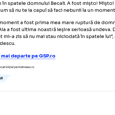
tul sportiv a dezvăluit momentul în care a a
tură dintre el și Gigi Becali. S-a întâmplat î
d FCSB se impunea pe terenul lui Betis Sevil
a întâmplat la Sevilla, când un stadion strig
eram în spatele domnului Becali. A fost mișto
nci cum să nu te ia capul să faci nebunii la
acel moment a fost prima mea mare ruptură
ali. Aia a fost ultima noastră ieșire serioasă
ent mi-a zis să nu mai stau niciodată în spat
ărăndescu.
ește mai departe pe GSP.ro
icol publicat inițial pe Hotnews.ro