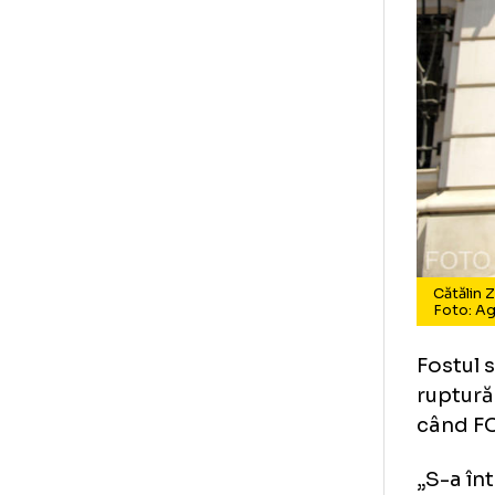
Că
Fo