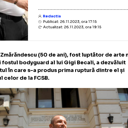
Redactia
Publicat: 26.11.2023, ora 17:15
Actualizat: 26.11.2023, ora 19:15
ălin Zmărăndescu (50 de ani), fost luptător
te și fostul bodyguard al lui Gigi Becali, a 
entul în care s-a produs prima ruptură dint
ronul celor de la FCSB.