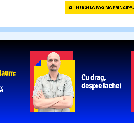
Tromso
i-a
șocat pe
UL”
it neputincios! Suntem la
„ÎNCĂLCA
3
de pe sta
Cristian 
Rapidulu
lor de la CFR Cluj,
schimbat
S-A
FĂCUT
4
2026, pus
pe măsur
MERGI LA PAGIN