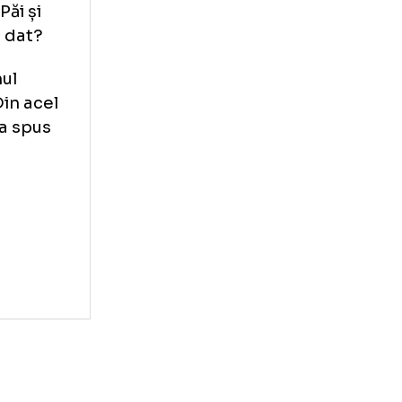
vut loc prima
n martie 2006,
la, scor 3-0
a după mine, iar
! Mișto! Păi și
 un moment dat?
 de domnul
 undeva. Din acel
ele lui”, a spus