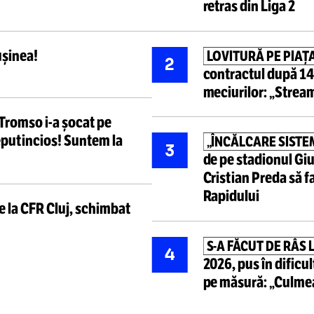
Cele mai ci
unță
măsuri drastice
după
RETROGR
1
ți, antrenori, jucători,
contract
retras din
nuă
rușinea!
LOVITUR
2
contractu
meciurilo