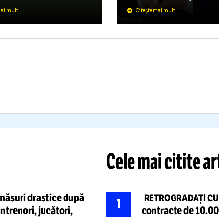
KUPS
-
U
FIFA
ȘI
RAIOVA 1-1
SCUZE!
mpioana României, doar
miză în Finlanda.
Mesajul tran
lificarea în
play-off-ul
mondial du
uropa League
se decide în
planului lui 
nie
va întâmpla 
Citește mai mult
Citește mai mult