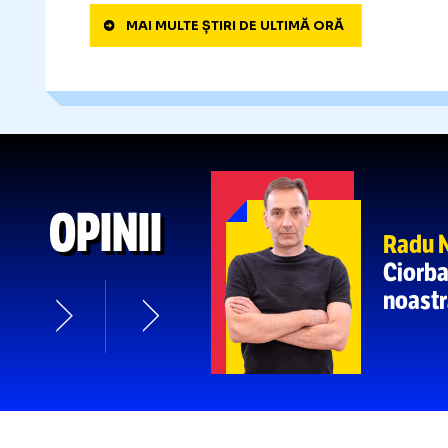
„NU MAI ȘTIM CU E CU FOTBAL
21
jucătorii
CFR-ului:
„M-am
simț
:44
pământ!”
Portarul ce
UMILIT LA DEBUT
21
la pauza meciului
cu Tromso
:59
MAI MULTE ȘTIRI DE ULTIMĂ ORĂ