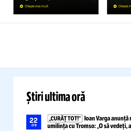
PANICĂ LA
C
KUPS
-
CRAIOVA
Ca
FOTO.
Abia se ținea pe
re
picioare și
se plimba
Ca
dezorientat în poartă!
Dus de
E
urgență la spital
Bă
Citește mai mult