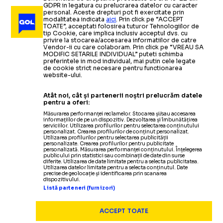
GDPR in legatura cu prelucrarea datelor cu caracter
personal. Aceste drepturi pot fi exercitate prin
modalitatea indicata
aici
. Prin click pe “ACCEPT
TOATE”, acceptati folosirea tuturor Tehnologiilor de
tip Cookie, care implica inclusiv acceptul dvs. cu
privire la stocarea/accesarea informatiilor de catre
Vendor-ii cu care colaboram. Prin click pe “VREAU SA
MODIFIC SETARILE INDIVIDUAL” puteti schimba
preferintele in mod individual, mai putin cele legate
de cookie strict necesare pentru functionarea
website-ului.
Atât noi, cât și partenerii noștri prelucrăm datele
pentru a oferi:
Măsurarea performanței reclamelor. Stocarea și/sau accesarea
informațiilor de pe un dispozitiv. Dezvoltarea și îmbunătățirea
serviciilor. Utilizarea profilurilor pentru selectarea conținutului
personalizat. Crearea profilurilor de conținut personalizat.
Utilizarea profilurilor pentru selectarea publicității
personalizate. Crearea profilurilor pentru publicitate
personalizată. Măsurarea performanței conținutului. Înțelegerea
publicului prin statistici sau combinații de date din surse
diferite. Utilizarea de date limitate pentru a selecta publicitatea.
Utilizarea datelor limitate pentru a selecta conținutul. Date
precise de geolocație și identificarea prin scanarea
dispozitivului.
Listă parteneri (furnizori)
ACCEPT TOATE