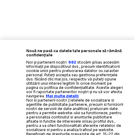
Nouă ne pasă ca datele tale personale să rămână
confidențiale
Noi și partenerii noștri
682
stocăm și/sau accesăm
informații pe dispozitivul dvs., precum identificatorii
cookie unici pentru prelucrarea datelor cu caracter
personal. Puteți accepta sau gestiona preferințele
dvs. făcând clic mai jos, respectiv vă puteți opune
utilizării unui interes legitim în orice moment pe
pagina cu politica de confidențialitate. Aceste alegeri
vor fi raportate partenerilor noștri și nu vă vor afecta
navigarea.
Mai multe detalii
Noi si partenerii nostri (retelele de socializare si
agentiile de publicitate partenere, precum si furnizorii
nostri de servicii de date analitice) prelucram date
pentru a permite website-ului sa functioneze, pentru
a personaliza continutul si anunturile publicitare
afisate in functie de interesele si/sau profilul dvs.,
pentru a va oferi functionalitati aferente retelelor de
socializare si pentru a analiza traficul pe website.
Beneficiati de drepturile prevazute de art. 15-22 din