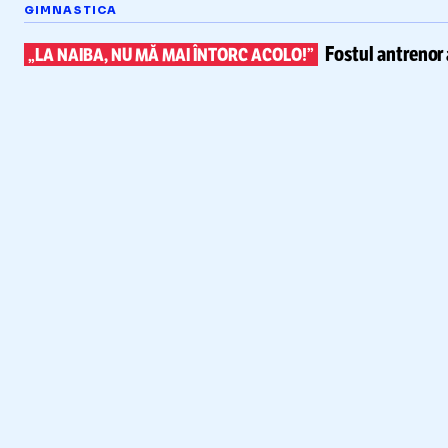
GIMNASTICA
Fostul antrenor 
„LA NAIBA, NU MĂ MAI ÎNTORC ACOLO!”