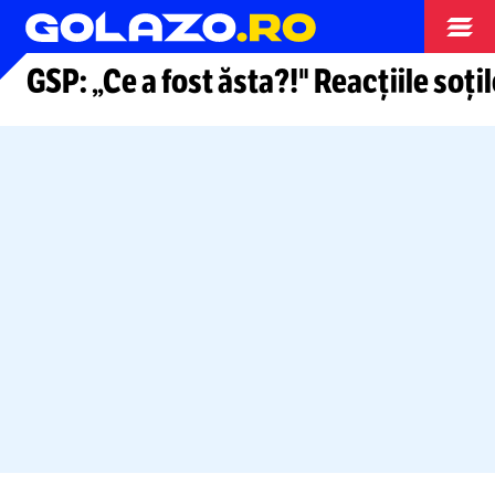
Arhiva fotbal
GSP: „Ce a fost ăsta?!" Reacțiile soț