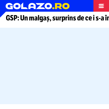
Arhiva fotbal
GSP: Un malgaș, surprins de ce i
s-a
î