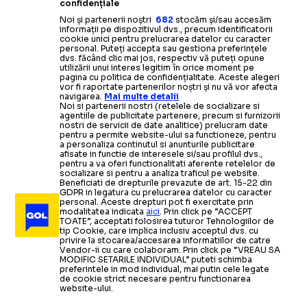
confidențiale
Noi și partenerii noștri
682
stocăm și/sau accesăm
informații pe dispozitivul dvs., precum identificatorii
cookie unici pentru prelucrarea datelor cu caracter
personal. Puteți accepta sau gestiona preferințele
dvs. făcând clic mai jos, respectiv vă puteți opune
utilizării unui interes legitim în orice moment pe
pagina cu politica de confidențialitate. Aceste alegeri
vor fi raportate partenerilor noștri și nu vă vor afecta
navigarea.
Mai multe detalii
Noi si partenerii nostri (retelele de socializare si
agentiile de publicitate partenere, precum si furnizorii
nostri de servicii de date analitice) prelucram date
pentru a permite website-ului sa functioneze, pentru
a personaliza continutul si anunturile publicitare
afisate in functie de interesele si/sau profilul dvs.,
pentru a va oferi functionalitati aferente retelelor de
socializare si pentru a analiza traficul pe website.
Beneficiati de drepturile prevazute de art. 15-22 din
GDPR in legatura cu prelucrarea datelor cu caracter
personal. Aceste drepturi pot fi exercitate prin
modalitatea indicata
aici
. Prin click pe “ACCEPT
TOATE”, acceptati folosirea tuturor Tehnologiilor de
tip Cookie, care implica inclusiv acceptul dvs. cu
privire la stocarea/accesarea informatiilor de catre
Vendor-ii cu care colaboram. Prin click pe “VREAU SA
MODIFIC SETARILE INDIVIDUAL” puteti schimba
preferintele in mod individual, mai putin cele legate
de cookie strict necesare pentru functionarea
website-ului.