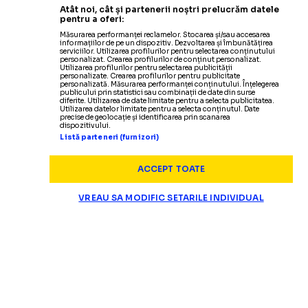
Atât noi, cât și partenerii noștri prelucrăm datele
pentru a oferi:
Măsurarea performanței reclamelor. Stocarea și/sau accesarea
informațiilor de pe un dispozitiv. Dezvoltarea și îmbunătățirea
serviciilor. Utilizarea profilurilor pentru selectarea conținutului
personalizat. Crearea profilurilor de conținut personalizat.
Utilizarea profilurilor pentru selectarea publicității
personalizate. Crearea profilurilor pentru publicitate
personalizată. Măsurarea performanței conținutului. Înțelegerea
publicului prin statistici sau combinații de date din surse
diferite. Utilizarea de date limitate pentru a selecta publicitatea.
Utilizarea datelor limitate pentru a selecta conținutul. Date
precise de geolocație și identificarea prin scanarea
dispozitivului.
Listă parteneri (furnizori)
ACCEPT TOATE
VREAU SA MODIFIC SETARILE INDIVIDUAL
SUPERLIGA
Un fost jucător al clujenilor a 
SITUAȚIE CRITICĂ LA CFR