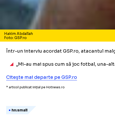
Hakim Abdallah
Foto: GSP.ro
Într-un interviu acordat GSP.ro, atacantul malga
„Mi-au mai spus cum să joc fotbal, una-alta,
Citește mai departe pe GSP.ro
* articol publicat inițial pe Hotnews.ro
hn:small