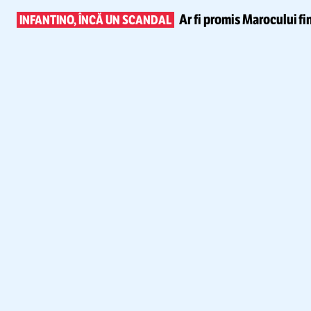
Ar fi promis Marocului
fi
INFANTINO, ÎNCĂ UN SCANDAL