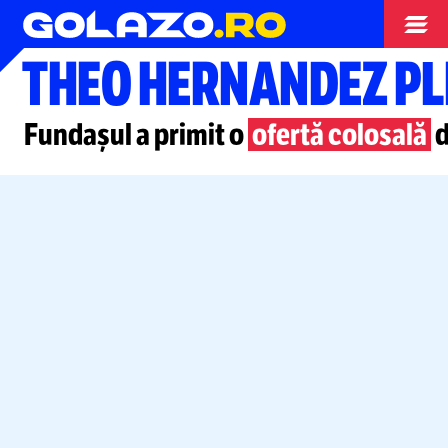
Campionate
THEO HERNANDEZ PL
Fundașul a primit o
ofertă colosală
d