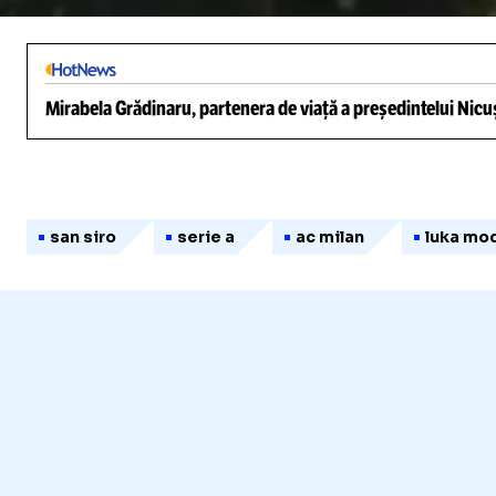
Unmute
Mirabela Grădinaru, partenera de viață a președintelui Nicuș
san siro
serie a
ac milan
luka mod