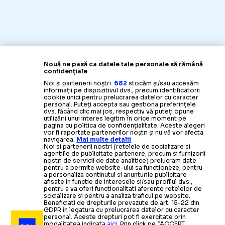
Nouă ne pasă ca datele tale personale să rămână
confidențiale
Noi și partenerii noștri
682
stocăm și/sau accesăm
informații pe dispozitivul dvs., precum identificatorii
cookie unici pentru prelucrarea datelor cu caracter
personal. Puteți accepta sau gestiona preferințele
dvs. făcând clic mai jos, respectiv vă puteți opune
utilizării unui interes legitim în orice moment pe
pagina cu politica de confidențialitate. Aceste alegeri
vor fi raportate partenerilor noștri și nu vă vor afecta
navigarea.
Mai multe detalii
Noi si partenerii nostri (retelele de socializare si
agentiile de publicitate partenere, precum si furnizorii
nostri de servicii de date analitice) prelucram date
pentru a permite website-ului sa functioneze, pentru
a personaliza continutul si anunturile publicitare
afisate in functie de interesele si/sau profilul dvs.,
pentru a va oferi functionalitati aferente retelelor de
socializare si pentru a analiza traficul pe website.
Beneficiati de drepturile prevazute de art. 15-22 din
GDPR in legatura cu prelucrarea datelor cu caracter
personal. Aceste drepturi pot fi exercitate prin
modalitatea indicata
aici
. Prin click pe “ACCEPT