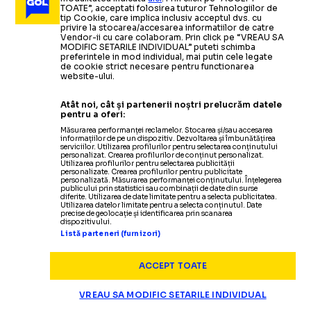
TOATE”, acceptati folosirea tuturor Tehnologiilor de
tip Cookie, care implica inclusiv acceptul dvs. cu
privire la stocarea/accesarea informatiilor de catre
Vendor-ii cu care colaboram. Prin click pe “VREAU SA
MODIFIC SETARILE INDIVIDUAL” puteti schimba
preferintele in mod individual, mai putin cele legate
de cookie strict necesare pentru functionarea
website-ului.
Atât noi, cât și partenerii noștri prelucrăm datele
pentru a oferi:
Măsurarea performanței reclamelor. Stocarea și/sau accesarea
informațiilor de pe un dispozitiv. Dezvoltarea și îmbunătățirea
serviciilor. Utilizarea profilurilor pentru selectarea conținutului
personalizat. Crearea profilurilor de conținut personalizat.
Utilizarea profilurilor pentru selectarea publicității
personalizate. Crearea profilurilor pentru publicitate
personalizată. Măsurarea performanței conținutului. Înțelegerea
publicului prin statistici sau combinații de date din surse
diferite. Utilizarea de date limitate pentru a selecta publicitatea.
Utilizarea datelor limitate pentru a selecta conținutul. Date
precise de geolocație și identificarea prin scanarea
dispozitivului.
Listă parteneri (furnizori)
ACCEPT TOATE
VREAU SA MODIFIC SETARILE INDIVIDUAL