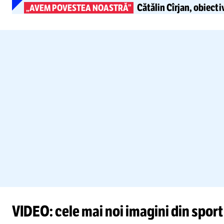
Cătălin Cîrjan,
obiectiv
„AVEM POVESTEA NOASTRĂ”
VIDEO: cele mai noi imagini din sport