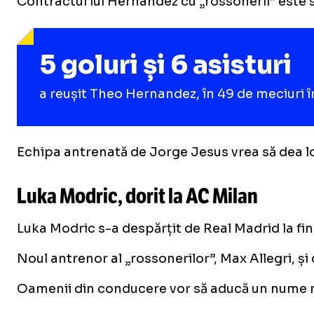
Contractul lui Hernandez cu „rossonerii” este sc
5 goluri și 6 asisturi
a reușit Theo Hernandez, în 49 de meciuri 
Echipa antrenată de Jorge Jesus vrea să dea lov
Luka Modric, dorit la AC Milan
Luka Modric s-a despărțit de Real Madrid la fin
Noul antrenor al „rossonerilor”, Max Allegri, și
Oamenii din conducere vor să aducă un nume m