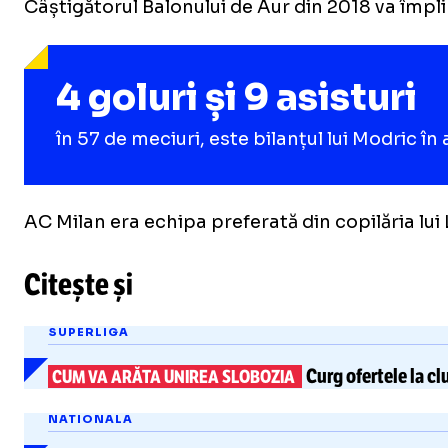
Câștigătorul Balonului de Aur din 2018 va împli
4 goluri și 9 asisturi
în 57 de meciuri, este bilanțul lui Modric 
AC Milan era echipa preferată din copilăria lui 
Citește și
SUPERLIGA
Curg ofertele la c
CUM VA ARĂTA UNIREA SLOBOZIA
NATIONALA