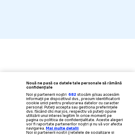
Nouă ne pasă ca datele tale personale să rămână
confidențiale
Noi și partenerii noștri
682
stocăm și/sau accesăm
informații pe dispozitivul dvs., precum identificatorii
cookie unici pentru prelucrarea datelor cu caracter
personal. Puteți accepta sau gestiona preferințele
dvs. făcând clic mai jos, respectiv vă puteți opune
utilizării unui interes legitim în orice moment pe
pagina cu politica de confidențialitate. Aceste alegeri
vor fi raportate partenerilor noștri și nu vă vor afecta
navigarea.
Mai multe detalii
Noi si partenerii nostri (retelele de socializare si