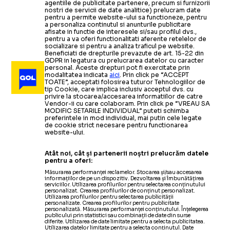
agentiile de publicitate partenere, precum si furnizorii
nostri de servicii de date analitice) prelucram date
pentru a permite website-ului sa functioneze, pentru
a personaliza continutul si anunturile publicitare
afisate in functie de interesele si/sau profilul dvs.,
pentru a va oferi functionalitati aferente retelelor de
socializare si pentru a analiza traficul pe website.
Beneficiati de drepturile prevazute de art. 15-22 din
GDPR in legatura cu prelucrarea datelor cu caracter
personal. Aceste drepturi pot fi exercitate prin
modalitatea indicata
aici
. Prin click pe “ACCEPT
TOATE”, acceptati folosirea tuturor Tehnologiilor de
tip Cookie, care implica inclusiv acceptul dvs. cu
privire la stocarea/accesarea informatiilor de catre
Vendor-ii cu care colaboram. Prin click pe “VREAU SA
MODIFIC SETARILE INDIVIDUAL” puteti schimba
preferintele in mod individual, mai putin cele legate
de cookie strict necesare pentru functionarea
website-ului.
Atât noi, cât și partenerii noștri prelucrăm datele
pentru a oferi:
Măsurarea performanței reclamelor. Stocarea și/sau accesarea
informațiilor de pe un dispozitiv. Dezvoltarea și îmbunătățirea
serviciilor. Utilizarea profilurilor pentru selectarea conținutului
personalizat. Crearea profilurilor de conținut personalizat.
Utilizarea profilurilor pentru selectarea publicității
personalizate. Crearea profilurilor pentru publicitate
personalizată. Măsurarea performanței conținutului. Înțelegerea
publicului prin statistici sau combinații de date din surse
diferite. Utilizarea de date limitate pentru a selecta publicitatea.
Utilizarea datelor limitate pentru a selecta conținutul. Date