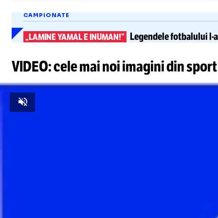
CAMPIONATE
Legendele fotbalului
l-
„LAMINE YAMAL E INUMAN!”
VIDEO: cele mai noi imagini din sport
Unmute