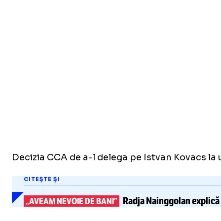
Decizia CCA de a-l delega pe Istvan Kovacs la 
CITEȘTE ȘI
Radja Nainggolan explică
„AVEAM NEVOIE DE BANI”