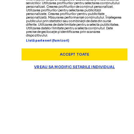
serviciilor. Utilizarea profilurilor pentru selectarea conținutului
personalizat. Crearea profilurilor de conținut personalizat.
Utilizarea profilurilor pentru selectarea publicității
personalizate. Crearea profilurilor pentru publicitate
personalizată. Măsurarea performanței conținutului. Înțelegerea
publicului prin statistici sau combinații de date din surse
diferite. Utilizarea de date limitate pentru a selecta publicitatea.
Utilizarea datelor limitate pentru a selecta conținutul. Date
precise de geolocație și identificarea prin scanarea
dispozitivului.
Listă parteneri (furnizori)
ACCEPT TOATE
VREAU SA MODIFIC SETARILE INDIVIDUAL