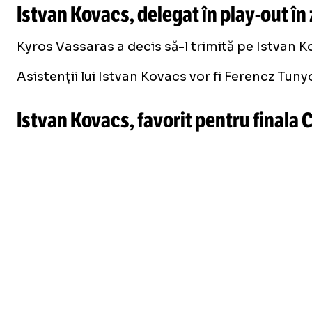
Istvan Kovacs, delegat în
play-out
în
Kyros Vassaras a decis să-l trimită pe Istvan K
Asistenții lui Istvan Kovacs vor fi Ferencz Tuny
Istvan Kovacs, favorit pentru final