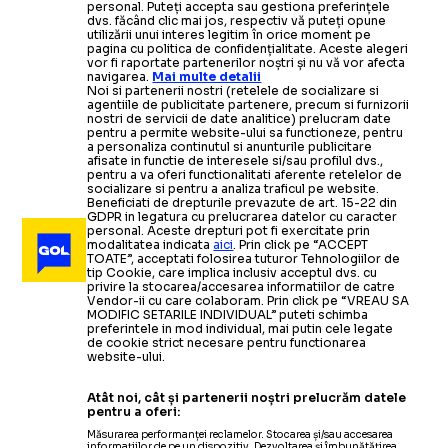
personal. Puteți accepta sau gestiona preferințele
dvs. făcând clic mai jos, respectiv vă puteți opune
utilizării unui interes legitim în orice moment pe
pagina cu politica de confidențialitate. Aceste alegeri
vor fi raportate partenerilor noștri și nu vă vor afecta
navigarea.
Mai multe detalii
Noi si partenerii nostri (retelele de socializare si
agentiile de publicitate partenere, precum si furnizorii
nostri de servicii de date analitice) prelucram date
pentru a permite website-ului sa functioneze, pentru
a personaliza continutul si anunturile publicitare
afisate in functie de interesele si/sau profilul dvs.,
pentru a va oferi functionalitati aferente retelelor de
socializare si pentru a analiza traficul pe website.
Beneficiati de drepturile prevazute de art. 15-22 din
GDPR in legatura cu prelucrarea datelor cu caracter
personal. Aceste drepturi pot fi exercitate prin
modalitatea indicata
aici
. Prin click pe “ACCEPT
TOATE”, acceptati folosirea tuturor Tehnologiilor de
tip Cookie, care implica inclusiv acceptul dvs. cu
privire la stocarea/accesarea informatiilor de catre
Vendor-ii cu care colaboram. Prin click pe “VREAU SA
MODIFIC SETARILE INDIVIDUAL” puteti schimba
preferintele in mod individual, mai putin cele legate
de cookie strict necesare pentru functionarea
website-ului.
Atât noi, cât și partenerii noștri prelucrăm datele
pentru a oferi:
Măsurarea performanței reclamelor. Stocarea și/sau accesarea
informațiilor de pe un dispozitiv. Dezvoltarea și îmbunătățirea