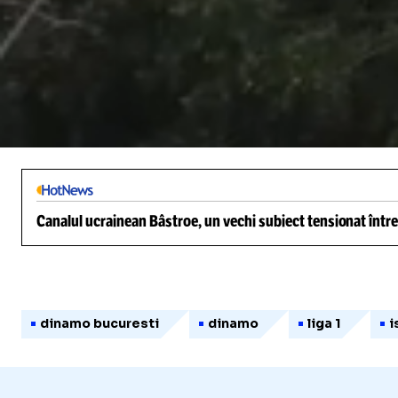
/
Unmute
Canalul ucrainean Bâstroe, un vechi subiect tensionat între
dinamo bucuresti
dinamo
liga 1
i