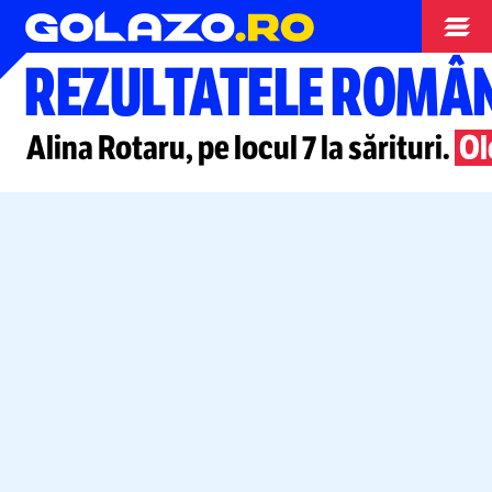
Jocurile Olimpice
REZULTATELE ROMÂN
Alina Rotaru, pe locul 7 la sărituri.
Ol