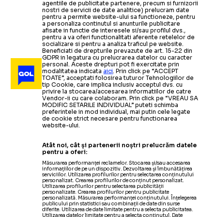
agentiile de publicitate partenere, precum si furnizorii
nostri de servicii de date analitice) prelucram date
pentru a permite website-ului sa functioneze, pentru
a personaliza continutul si anunturile publicitare
afisate in functie de interesele si/sau profilul dvs.,
pentru a va oferi functionalitati aferente retelelor de
socializare si pentru a analiza traficul pe website.
Beneficiati de drepturile prevazute de art. 15-22 din
GDPR in legatura cu prelucrarea datelor cu caracter
personal. Aceste drepturi pot fi exercitate prin
modalitatea indicata
aici
. Prin click pe “ACCEPT
TOATE”, acceptati folosirea tuturor Tehnologiilor de
tip Cookie, care implica inclusiv acceptul dvs. cu
privire la stocarea/accesarea informatiilor de catre
Vendor-ii cu care colaboram. Prin click pe “VREAU SA
MODIFIC SETARILE INDIVIDUAL” puteti schimba
preferintele in mod individual, mai putin cele legate
de cookie strict necesare pentru functionarea
website-ului.
Atât noi, cât și partenerii noștri prelucrăm datele
pentru a oferi:
Măsurarea performanței reclamelor. Stocarea și/sau accesarea
informațiilor de pe un dispozitiv. Dezvoltarea și îmbunătățirea
serviciilor. Utilizarea profilurilor pentru selectarea conținutului
personalizat. Crearea profilurilor de conținut personalizat.
Utilizarea profilurilor pentru selectarea publicității
personalizate. Crearea profilurilor pentru publicitate
personalizată. Măsurarea performanței conținutului. Înțelegerea
publicului prin statistici sau combinații de date din surse
diferite. Utilizarea de date limitate pentru a selecta publicitatea.
Utilizarea datelor limitate pentru a selecta conținutul. Date