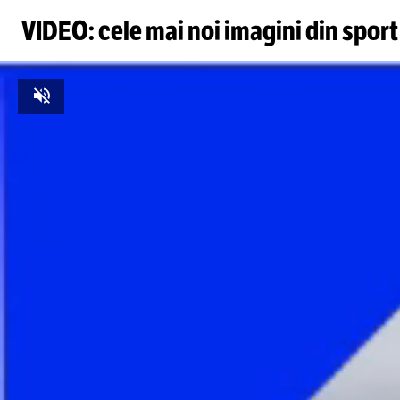
VIDEO: cele mai noi imagini din sport
Unmute