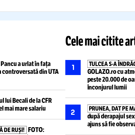
portant,
avariat serios
în
Am promovat
ma ultimelor atacuri
Dunării”
Citește mai mult
Citește mai mult
Cele mai ci