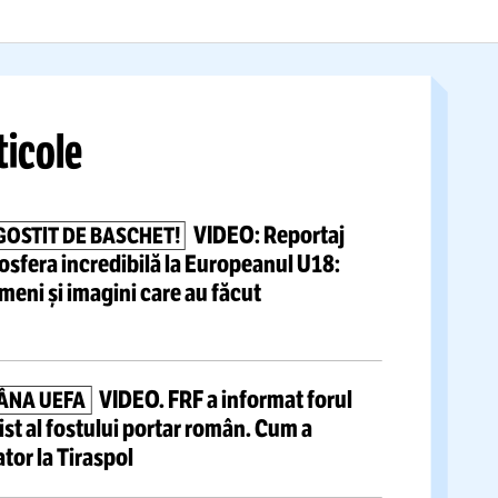
 și Delta
cu alt derapaj:
„N-ave
treabă cu...”
Citește mai mult
tite articole