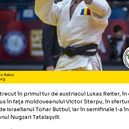
exandru Raicu
to: ijf.org
cu a trecut în primul tur de austriacul Lukas R