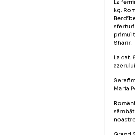
s-a
dis
geo
La 
kg.
Ber
sfe
pri
Sha
La 
aze
Ser