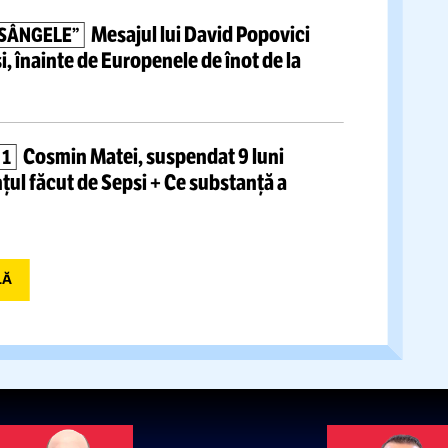
VIDEO:
Reportaj
S-A
ÎNDRĂGOSTIT DE BASCHET!
o cu atmosfera incredibilă la Europeanul U18:
.000 de oameni
și imagini care au făcut
l lumii
VIDEO.
FRF a informat forul
 DAT PE MÂNA UEFA
apajul sexist al fostului portar român.
Cum a
fie observator la Tiraspol
Mesajul lui
David Popovici
RBE UN PIC SÂNGELE”
rtivii ruși,
înainte de Europenele de înot de la