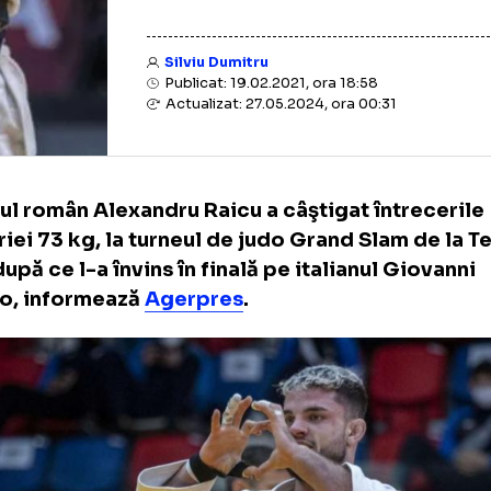
Silviu Dumitru
Publicat: 19.02.2021, ora 18:58
Actualizat: 27.05.2024, ora 00:31
ortivul român Alexandru Raicu a câştigat înt
egoriei 73 kg, la turneul de judo Grand Slam
eri, după ce l-a învins în finală pe italianul 
osito, informează
Agerpres
.