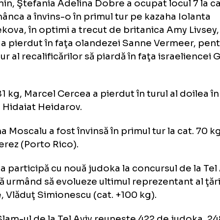
 impus în faţa moldoveanului Victor Sterpu, î
pus de israelianul Tohar Butbul, iar în semifin
rgianul Nugzari Tatalaşvili.
feminin, Ştefania Adelina Dobre a ocupat locu
 Românca a învins-o în primul tur pe kazaha 
dîbekova, în optimi a trecut de britanica Amy
rturi a pierdut în faţa olandezei Sanne Verm
mul tur al recalificărilor să piardă în faţa israe
rir.
cat. 81 kg, Marcel Cercea a pierdut în turul al 
rului Hidaiat Heidarov.
afima Moscalu a fost învinsă în primul tur la 