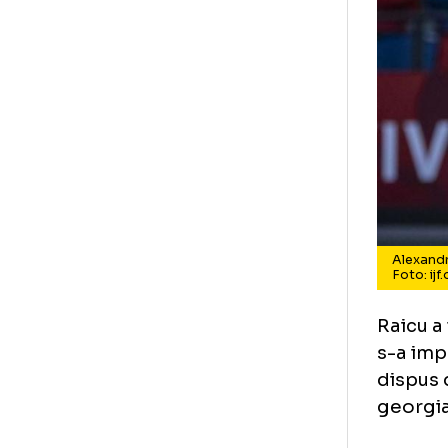
Al
Fo
Rai