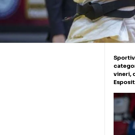
​Sp
cat
vin
Esp