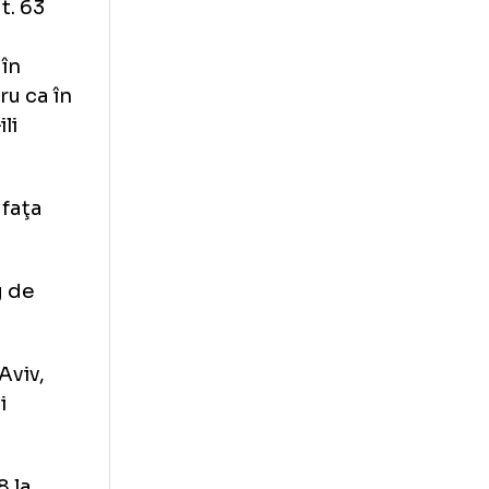
n sferturi a
ale l-a învins pe
l 7 la cat. 63
Iolanta
 Livsey, în
eer, pentru ca în
liencei Gili
doilea în faţa
cat. 70 kg de