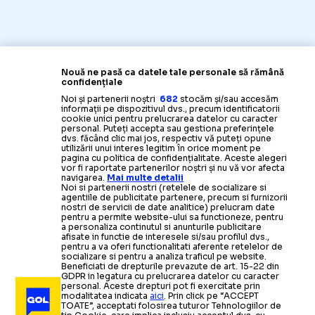
Nouă ne pasă ca datele tale personale să rămână
confidențiale
Noi și partenerii noștri
682
stocăm și/sau accesăm
informații pe dispozitivul dvs., precum identificatorii
cookie unici pentru prelucrarea datelor cu caracter
personal. Puteți accepta sau gestiona preferințele
dvs. făcând clic mai jos, respectiv vă puteți opune
utilizării unui interes legitim în orice moment pe
pagina cu politica de confidențialitate. Aceste alegeri
vor fi raportate partenerilor noștri și nu vă vor afecta
navigarea.
Mai multe detalii
Noi si partenerii nostri (retelele de socializare si
agentiile de publicitate partenere, precum si furnizorii
nostri de servicii de date analitice) prelucram date
pentru a permite website-ului sa functioneze, pentru
Știrile zilei din sport
a personaliza continutul si anunturile publicitare
afisate in functie de interesele si/sau profilul dvs.,
pentru a va oferi functionalitati aferente retelelor de
socializare si pentru a analiza traficul pe website.
Beneficiati de drepturile prevazute de art. 15-22 din
GDPR in legatura cu prelucrarea datelor cu caracter
personal. Aceste drepturi pot fi exercitate prin
modalitatea indicata
aici
. Prin click pe “ACCEPT
TOATE”, acceptati folosirea tuturor Tehnologiilor de