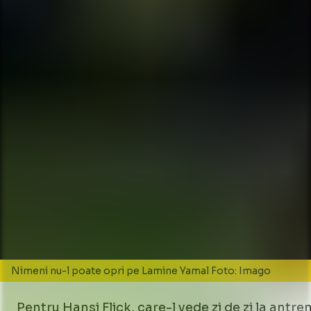
Nimeni nu-l poate opri pe Lamine Yamal Foto: Imago
Pentru Hansi Flick, care-l vede zi de zi la antr