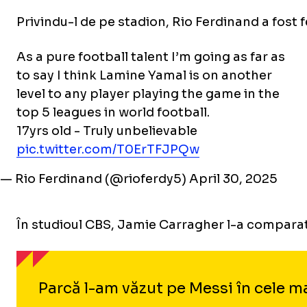
Privindu-l de pe stadion, Rio Ferdinand a fost f
As a pure football talent I’m going as far as
to say I think Lamine Yamal is on another
level to any player playing the game in the
top 5 leagues in world football.
17yrs old - Truly unbelievable
pic.twitter.com/T0ErTFJPQw
— Rio Ferdinand (@rioferdy5)
April 30, 2025
În studioul CBS, Jamie Carragher l-a comparat 
Parcă l-am văzut pe Messi în cele m