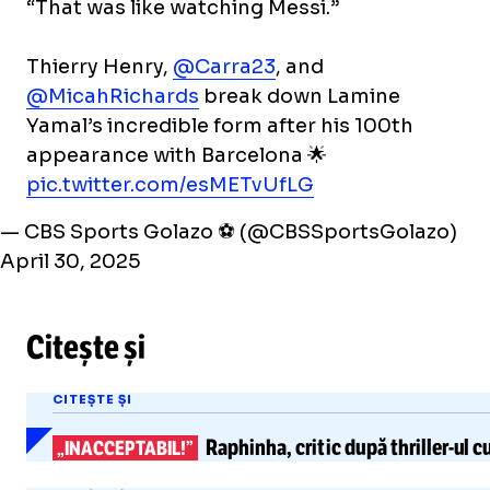
“That was like watching Messi.”
Thierry Henry,
@Carra23
, and
@MicahRichards
break down Lamine
Yamal’s incredible form after his 100th
appearance with Barcelona 🌟
pic.twitter.com/esMETvUfLG
— CBS Sports Golazo ⚽️ (@CBSSportsGolazo)
April 30, 2025
Citește și
CITEȘTE ȘI
Raphinha,
critic după
thriller-ul
cu
„INACCEPTABIL!”