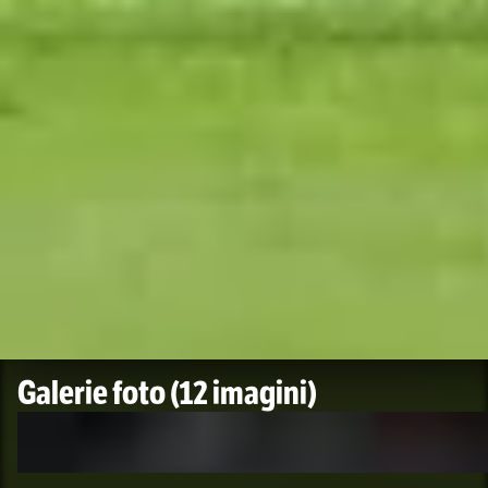
Foto
1
/
12
:
Barcelona - Inter 3-3, în semifinalele Ligii Campion
Galerie foto
(12 imagini)