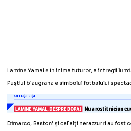
Lamine Yamal e în inima tuturor, a întregii lu
Puștiul blaugrana e simbolul fotbalului specta
CITEȘTE ȘI
Nu a rostit niciun cu
LAMINE YAMAL, DESPRE DOPAJ
Dimarco, Bastoni și ceilalți nerazzurri au fost co