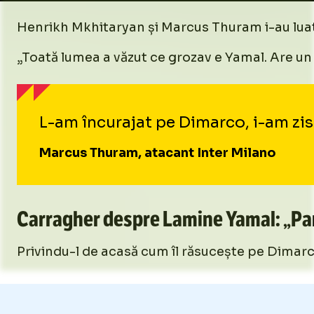
Henrikh Mkhitaryan și Marcus Thuram i-au luat
„Toată lumea a văzut ce grozav e Yamal. Are un 
L-am încurajat pe Dimarco, i-am zis 
Marcus Thuram, atacant Inter Milano
Carragher despre Lamine Yamal: „P
Privindu-l de acasă cum îl răsucește pe Dimarco