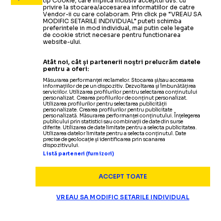
tip Cookie, care implica inclusiv acceptul dvs. cu
privire la stocarea/accesarea informatiilor de catre
Vendor-ii cu care colaboram. Prin click pe “VREAU SA
MODIFIC SETARILE INDIVIDUAL” puteti schimba
preferintele in mod individual, mai putin cele legate
de cookie strict necesare pentru functionarea
website-ului.
Atât noi, cât și partenerii noștri prelucrăm datele
pentru a oferi:
Măsurarea performanței reclamelor. Stocarea și/sau accesarea
informațiilor de pe un dispozitiv. Dezvoltarea și îmbunătățirea
serviciilor. Utilizarea profilurilor pentru selectarea conținutului
personalizat. Crearea profilurilor de conținut personalizat.
Utilizarea profilurilor pentru selectarea publicității
personalizate. Crearea profilurilor pentru publicitate
personalizată. Măsurarea performanței conținutului. Înțelegerea
publicului prin statistici sau combinații de date din surse
diferite. Utilizarea de date limitate pentru a selecta publicitatea.
Utilizarea datelor limitate pentru a selecta conținutul. Date
precise de geolocație și identificarea prin scanarea
dispozitivului.
Listă parteneri (furnizori)
ACCEPT TOATE
VREAU SA MODIFIC SETARILE INDIVIDUAL