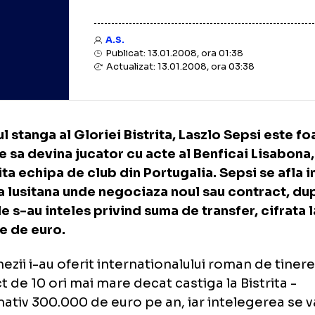
A.S.
Publicat: 13.01.2008, ora 01:38
Actualizat: 13.01.2008, ora 03:38
dasul stanga al Gloriei Bistrita, Laszlo Seps
oape sa devina jucator cu acte al Benficai 
 iubita echipa de club din Portugalia. Sepsi 
itala lusitana unde negociaza noul sau con
burile s-au inteles privind suma de transfer, 
ioane de euro.