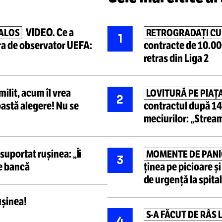
Cele mai ci
VIDEO.
Ce a
CANDALOS
RETROGR
1
postura de
observator UEFA:
contract
retras din
L-a
umilit,
acum îl vrea
LOVITUR
2