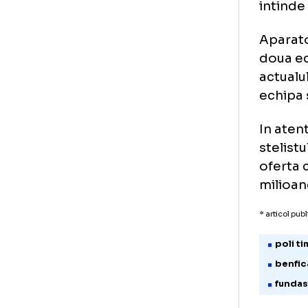
Por
con
apr
int
Apa
dou
act
ech
In 
ste
ofe
mil
* art