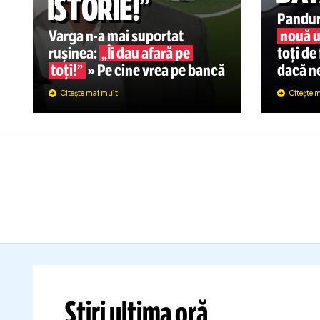
SU
„
CONFERENCE LEAGUE
06.08
„FOLHA E
B
ISTORIE!”
Pa
Varga
n-a
mai suportat
n
rușinea:
„Îi dau afară pe
to
toți!”
» Pe cine vrea pe bancă
da
Citește mai mult