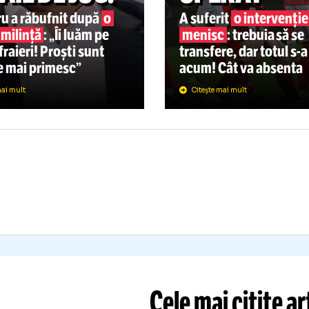
SUPERLIGA
JUCĂTO
PERLIGA
06.08
ȘMECHERIE ȘI
DINA
ĂTAIE DE JOC!”
OPERA
nduru a răbufnit după
o
A suferit
o i
ouă umilință
: „Îi luăm pe
menisc
: tre
ți de fraieri! Proști sunt
transfere, da
că ne mai primesc”
acum! Cât v
Citește mai mult
Citește mai mult