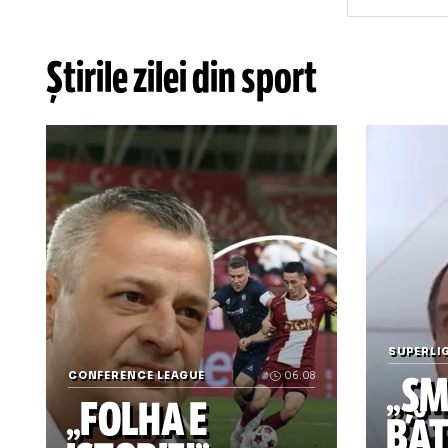
p
b
f
Știrile zilei din sport