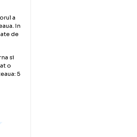
de tineret un
trita -
erea se va
 si in vizorul a
ara si Steaua. In
ide disputate de
ceasta iarna si
 a inaintat o
erut de Steaua: 5