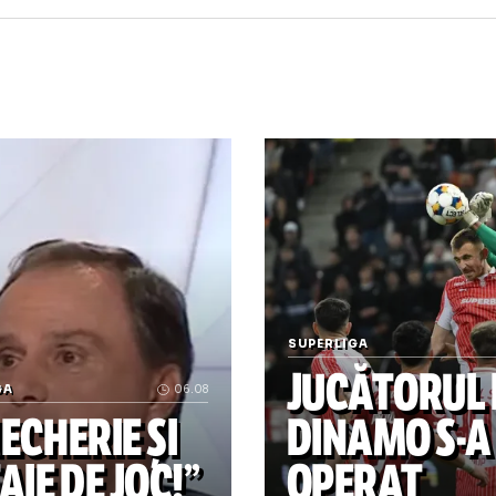
oli timisoara
gloriei bistrita
benfica lisabo
enficai lisabona
benfica
laszlo sepsi
undasul laszlo sepsi
tineret bistrita
fundasu
„Folha e istorie!” Varga n-