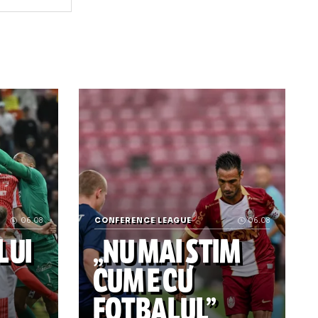
na
l gloriei
a mai suportat rușinea: „Îi dau afară pe toți!” » Pe cine vr
„Șmecherie și bătaie de joc!” Panduru a