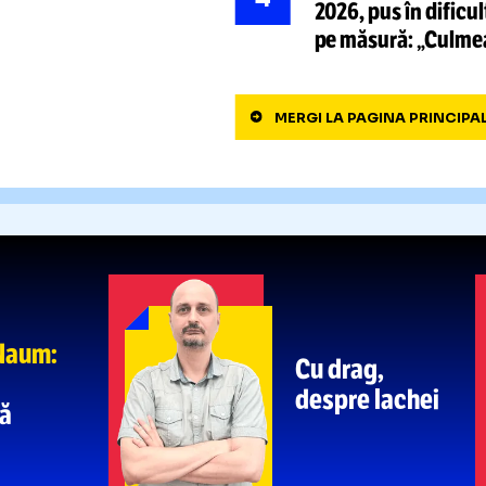
ai proastă alegere! Nu se
contractu
meciurilo
a
mai suportat rușinea:
„Îi
MOMENTE
3
rea pe bancă
ținea pe 
de urgenț
nuă
rușinea!
S-A
FĂCUT
4
2026, pus
pe măsur
MERGI LA PAGIN