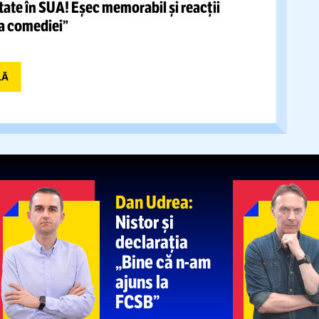
l după 14 ani! Cine preia transmisiunile
r: „Streamingul a devenit o modalitate firească”
FOTO.
Abia se
 DE PANICĂ LA KUPS
-
CRAIOVA
picioare și
se plimba dezorientat în poartă!
Dus
ă la spital
Ferran Torres,
eroul Spaniei la CM
 DE RÂS LA TV
 în dificultate în SUA! Eșec memorabil și reacții
ă: „Culmea comediei”
A PRINCIPALĂ