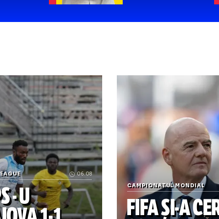
du Naum:
Cu drag,
orba
despre la
astră