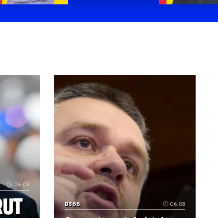
Radu Naum: Ciorba noastră
Dan Udrea:
Nistor și
declarația
chei
„Bine că
n-am
ajuns la
FCSB”