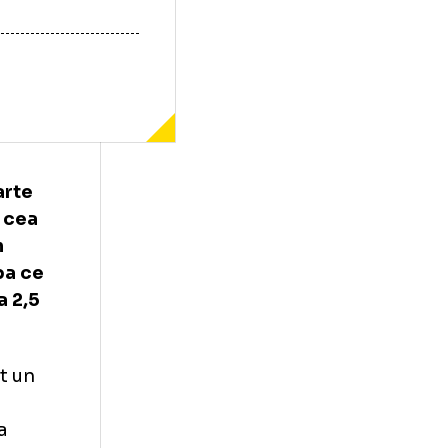
i este foarte
Lisabona, cea
se afla in
tract, dupa ce
cifrata la 2,5