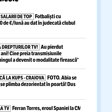
tite articole
Fotbaliști cu
ADAȚI CU SALARII DE TOP
e de 10.000 de €/lună
au dat în judecată clubul
 Liga 2
Au pierdut
Ă PE PIAȚA DREPTURILOR TV!