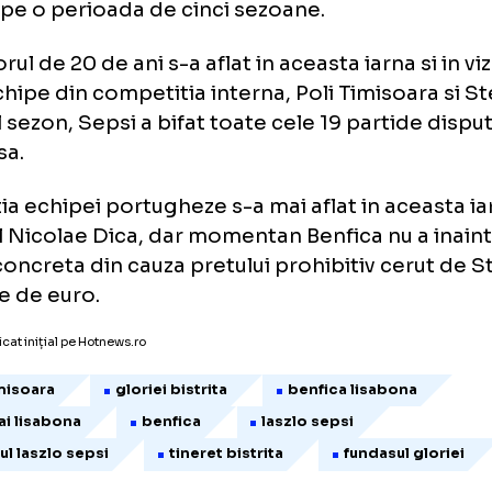
tughezii i-au oferit internationalului roman 
tract de 10 ori mai mare decat castiga la Bis
oximativ 300.000 de euro pe an, iar inteleg
inde pe o perioada de cinci sezoane.
ratorul de 20 de ani s-a aflat in aceasta iarna
a echipe din competitia interna, Poli Timiso
ualul sezon, Sepsi a bifat toate cele 19 part
ipa sa.
atentia echipei portugheze s-a mai aflat in a
listul Nicolae Dica, dar momentan Benfica nu
rta concreta din cauza pretului prohibitiv c
ioane de euro.
icol publicat inițial pe Hotnews.ro