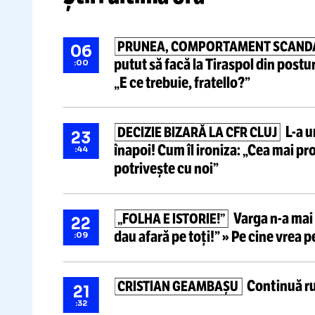
Știri ultima oră
PRUNEA, COMPORTAMENT S
06
putut să facă la Tiraspol din 
:00
„E ce trebuie, fratello?”
DECIZIE BIZARĂ LA CFR CLUJ
23