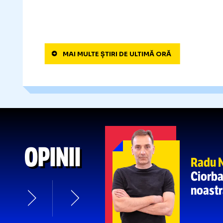
înapoi!
Cum îl ironiza: „Cea m
:44
potrivește cu noi”
Varga
n-
„FOLHA E ISTORIE!”
22
dau afară pe toți!”
» Pe cine v
:09
Conti
CRISTIAN GEAMBAȘU
21
:32
MAI MULTE ȘTIRI DE ULTIMĂ ORĂ