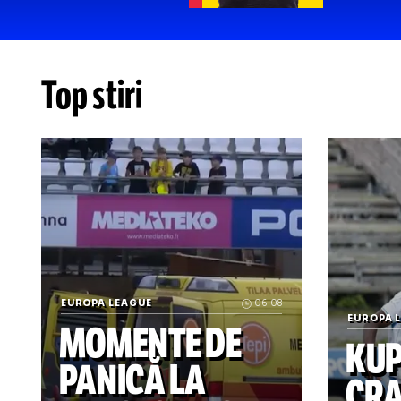
OPINII
Ra
Ci
no
Top stiri