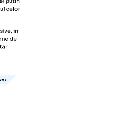
a in linia de
useste cel putin
le in topul celor
n.
ase decisive, in
 nu da semne de
ale All-Star-
 timberwolves