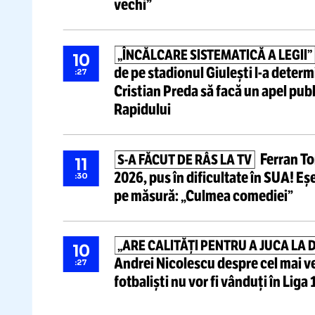
Știri ultima oră
MĂLDĂRĂȘANU VS NICOLES
11
cu antrenorul:
„Tu, mare avocat... Astea sunt metehne
:15
vechi”
„ÎNCĂLCARE SISTEMATICĂ A L
10
de pe stadionul Giulești
l-a
de
:27
Cristian Preda să facă un
apel
Rapidului