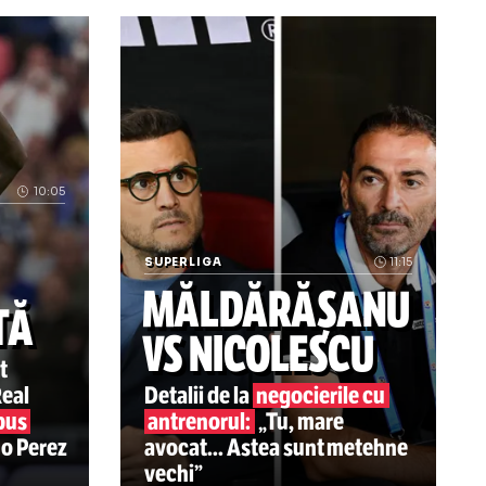
egii” Fenomenul dăunător de pe stadionul Giulești l-a det
„Are calități pentru a juca la Dinamo, 
10:05
US,
E
SUPERLIGA
MĂLDĂRĂȘ