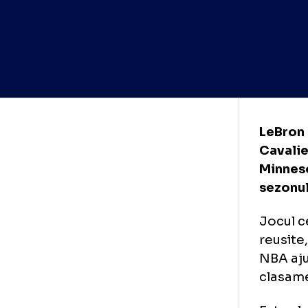
LeB
Cav
Min
sez
Joc
reu