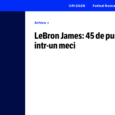
CM 2026
Arhiva
LeBron James: 45
intr-un
meci