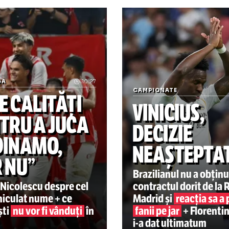
„Încălcare sistematică a l
PERLIGA
10:27
CAMPIONATE
ARE CALITĂȚI
VINICI
ENTRU A JUCA
DECIZI
A DINAMO,