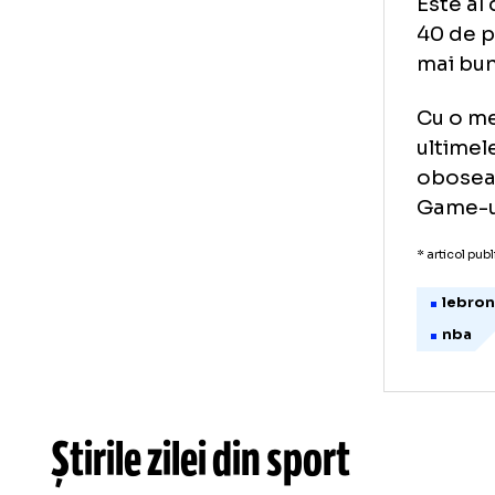
NBA
cla
Est
40 
mai
Cu 
ult
obo
Gam
* art
l