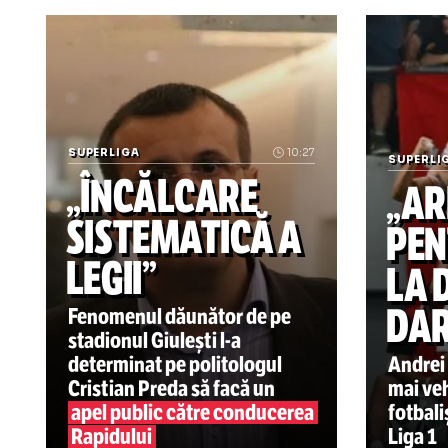
Știrile zilei din sport
SUPERLIGA
10:27
SU
„ÎNCĂLCARE
„
SISTEMATICĂ A
P
LEGII”
L