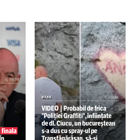
: Cu drag, despre lachei
a:
Cristian
Geambașu:
a
Cât va mai
n-am
supraviețui
Baciu?
 Vance, vicepreședintele SUA, intră în disputa care divid
Tragedia de la Dinamo 2 Transportator,