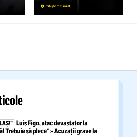
EPTATĂ
VS NICOLESC
u a obținut
rit de la Real
Detalii de la
negocieril
acția sa a pus
antrenorul:
„Tu, mare
 Florentino Perez
avocat... Astea sunt m
atum
vechi”
Citește mai mult