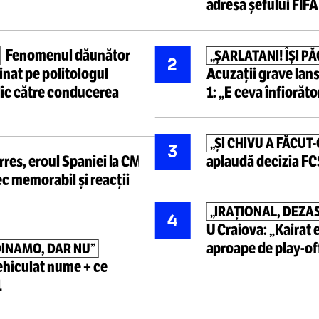
Cele mai ci
Detalii de la
negocierile
CU
„JOSNIC,
1
Infantino
adresa șe
Fenomenul dăunător
EGII”
„ȘARLATA
2
terminat pe politologul
Acuzații 
 public către conducerea
1:
„E ceva
„ȘI CHIV