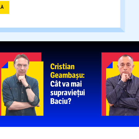
decizia FCSB
de
a-l
scoate din lot pe Târnovanu
Bulgarii râd de
NAL, DEZASTRUOS, CATASTROFAL”
:
„Kairat e un adversar mai greu”. Levski,
de
play-off-ul
Ligii Campionilor
A PRINCIPALĂ