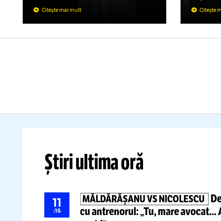
D
Fenomenul dăunător de pe
stadionul Giulești
l-a
determinat pe politologul
An
Cristian Preda să facă un
ma
apel public către conducerea
fo
Rapidului
Li
Citește mai mult