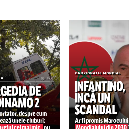
Dan Udre
Nistor și
 drag,
declarați
spre lachei
„Bine că
ajuns la
FCSB”
Reacție de la Casa Albă JD