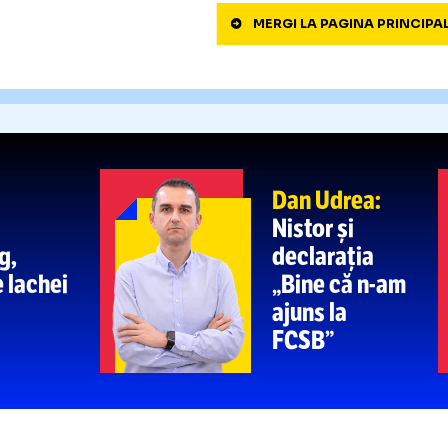
3
an Torres,
eroul Spaniei la CM
aplaudă
A! Eșec memorabil și reacții
i”
„IRAȚIO
4
U Craiova
aproape 
A LA DINAMO, DAR NU”
mai vehiculat nume + ce
Liga 1
MERGI LA PAGIN