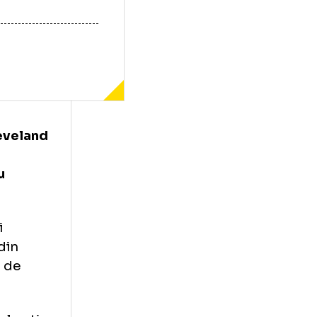
 de la Cleveland
lor de la
nd pentru
e cele mai
 minune” din