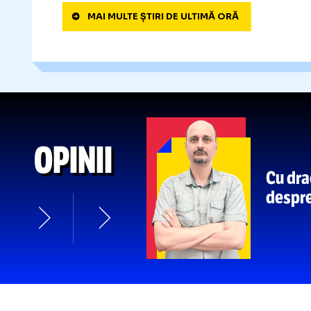
Ferr
S-A
FĂCUT DE RÂS LA TV
11
2026, pus în dificultate în SU
:30
pe măsură: „Culmea comedie
„ARE CALITĂȚI PENTRU A JUC
10
Andrei Nicolescu despre cel 
:27
fotbaliști
nu vor fi vânduți
în 
MAI MULTE ȘTIRI DE ULTIMĂ ORĂ