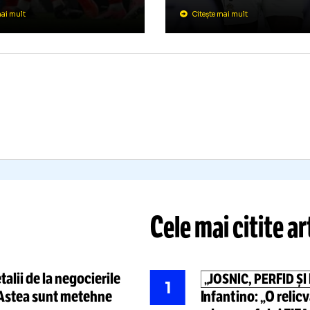
NEAȘT
AR NU”
Brazilianul n
drei Nicolescu despre cel
contractul do
i vehiculat nume + ce
Madrid și
re
tbaliști
nu vor fi vânduți
în
fanii pe jar
+
ga 1
i-a
dat ultim
Citește mai mult
Citește mai mult