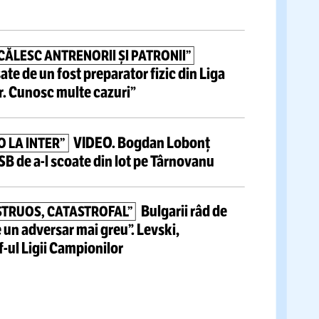
tite articole
Luis Figo,
atac devastator la
 PERFID ȘI LAȘ!”
:
„O relicvă! Trebuie să plece” » Acuzații grave la
fului FIFA
NI! ÎȘI PĂCĂLESC ANTRENORII ȘI PATRONII”
grave lansate de un fost preparator fizic din Liga
 înfiorător.
Cunosc multe cazuri”
VIDEO.
Bogdan Lobonț
U A
FĂCUT-O
LA INTER”