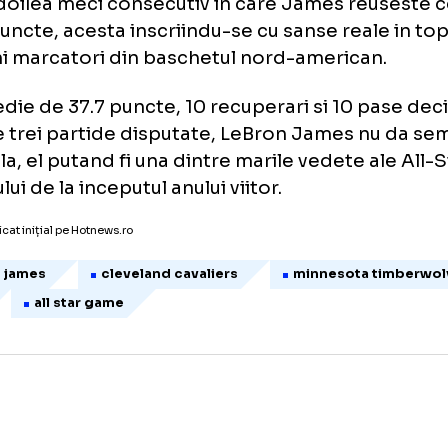
 ajutandu-i pe cei de la Cavaliers sa isi treac
sament un nou succes.
e al doilea meci consecutiv in care James re
de puncte, acesta inscriindu-se cu sanse rea
 buni marcatori din baschetul nord-america
o medie de 37.7 puncte, 10 recuperari si 10 p
imele trei partide disputate, LeBron James
seala, el putand fi una dintre marile vedete 
e-ului de la inceputul anului viitor.
icol publicat inițial pe Hotnews.ro
ebron james
cleveland cavaliers
minnesota
nba
all star game