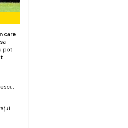
 un loc in care
iata, dar sa
m greu. Nu pot
am speriat
atura lui