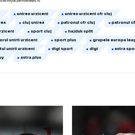
amaz; tot spre Astra se vor indrepta Ricardo
cantul Bilasco are o propunere de la CFR Clu
asemenea stare de spirit, Unirea joaca disea
tru grupele Europa League...
icol publicat inițial pe Hotnews.ro
fr cluj
unirea urziceni
unirea urziceni cfr clu
fr unirea
cluj unirea
patronul cfr cluj
nirii urziceni
sport cluj
hajduk split
ntrenorul unirii urziceni
sport plus
grupele
tacantul unirii urziceni
digi sport
digi
oni levy
astra plus