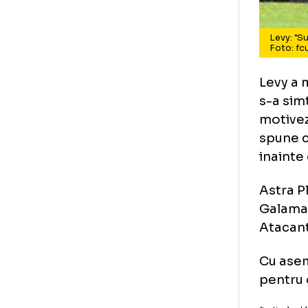
Le
Fo
Lev
s-a
mot
spu
ina
Ast