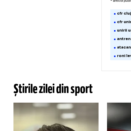
Gal
Ata
Cu 
pen
* art
c
c
u
a
a
r