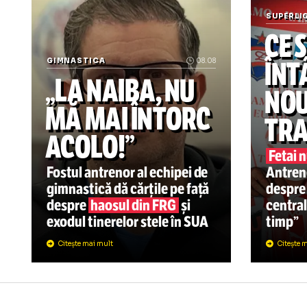
Știrile zilei din sport
SU
C
Î
GIMNASTICA
08.08
„LA NAIBA, NU
N
MĂ MAI ÎNTORC
T