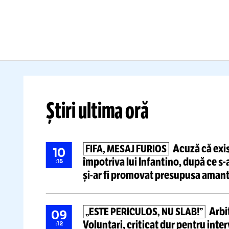
ACOLO!”
Fe
Fostul antrenor al echipei de
An
gimnastică dă cărțile pe față
de
despre
haosul din FRG
și
ce
exodul tinerelor stele în SUA
ti
Citește mai mult