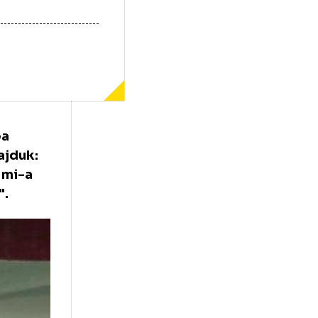
t, inaintea
ubla cu Hajduk:
 patronul mi-a
tui sezon".