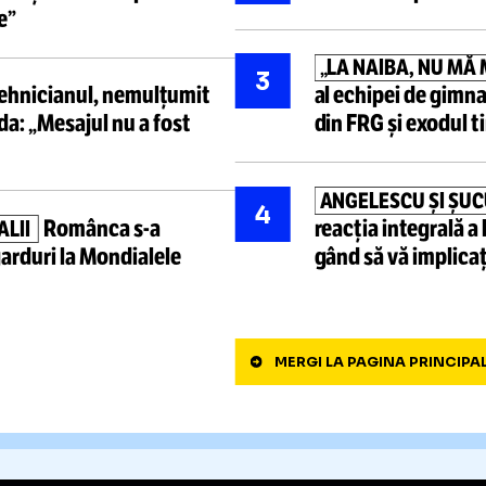
Cele mai ci
 există
o conspirație
BIJUTERI
1
ce
s-a
scris că elvețianul
ca „în alt
amantă
Tulcea: „
Arbitrul VAR de la Dinamo
-
A MURIT 
2
 intervențiile din timpul
făcut tot
țelege”
„LA NAIB
3
Tehnicianul, nemulțumit
al echipe
II
kszereda:
„Mesajul nu a fost
din FRG
ș