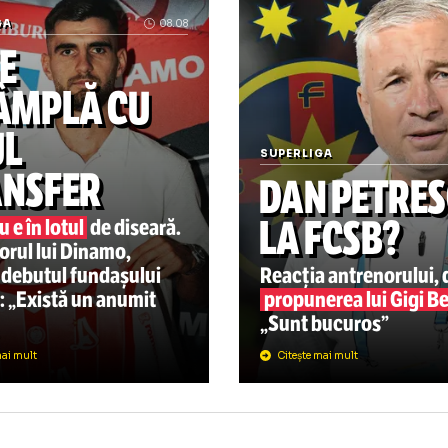
„La naiba, nu mă mai întor
PERLIGA
08.08
E SE
NTÂMPLĂ CU
OUL
SUPERLIGA
RANSFER
DAN P