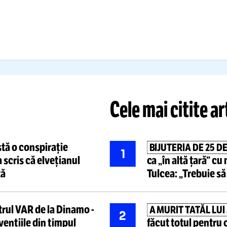
LA FCS
tai nu e în lotul
de diseară.
trenorul lui Dinamo,
spre debutul fundașului
Reacția antr
ntral: „Există un anumit
propunerea l
mp”
„Sunt bucur
Citește mai mult
Citește mai mult