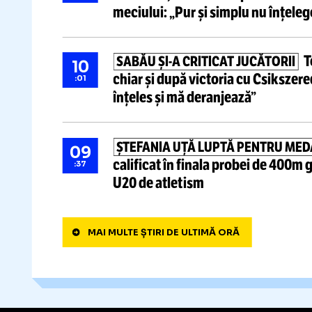
Știri ultima oră
Acuză că
FIFA, MESAJ FURIOS
10
împotriva lui Infantino,
după 
:15
și-ar
fi promovat presupusa 
„ESTE PERICULOS, NU SLAB!”
09
Voluntari, criticat dur pentru
:12
meciului:
„Pur și simplu nu în
SABĂU
ȘI-A
CRITICAT JUCĂTOR
10
chiar și după victoria cu Csi
:01