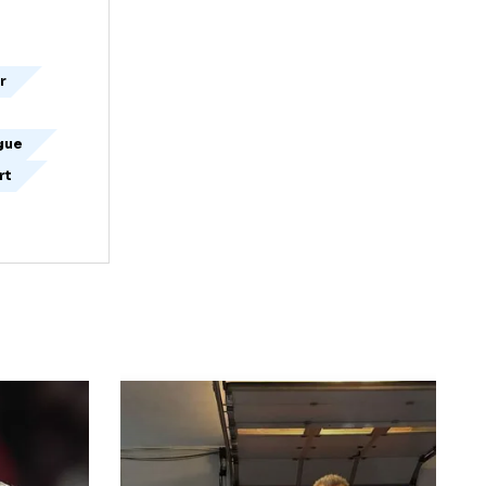
 si Marinescu.
j.
ra in barajul
j
patronul cfr
 europa league
astra sport