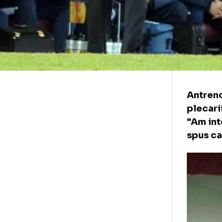
Ant
ple
"Am
spu