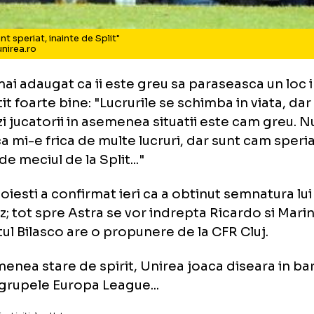
vy: "Sunt speriat, inainte de Split"
to: fcunirea.ro
y a mai adaugat ca ii este greu sa paraseasca
 simtit foarte bine: "Lucrurile se schimba in v
ivezi jucatorii in asemenea situatii este ca
ne ca mi-e frica de multe lucruri, dar sunt c
inte de meciul de la Split..."
ra Ploiesti a confirmat ieri ca a obtinut semn