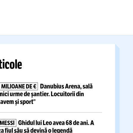
B?
Luptătorul român
și-a
exprimat admirația pen
enorului, după
fostul candidat la
ui Gigi Becali:
președinția României:
os”
sunt putinist”
Citește mai mult