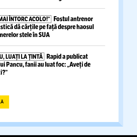
tite articole
Danubius Arena, sală
A DE 25 DE MILIOANE DE €
ă țară”
cu mici urme de șantier. Locuitorii din
Trebuie să avem și sport”
Ghidul lui Leo
avea 68 de ani.
A
TATĂL LUI MESSI
ul pentru ca fiul său să devină o legendă
Fostul antrenor
A, NU MĂ MAI ÎNTORC ACOLO!”
i de gimnastică dă cărțile pe față despre
haosul
i exodul tinerelor stele în SUA