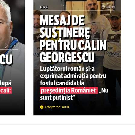
c acolo!” Fostul antrenor al echipei de gimnastică dă cărț
Ce se întâmplă cu noul transfer Fetai n
BOX
MESAJ DE
SUSȚINERE
PENTRU CĂL
08.08
GEORGESCU
ETRESCU