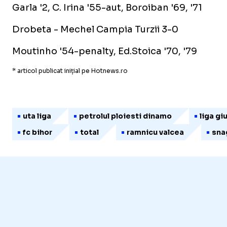
Garla '2, C. Irina '55-aut, Boroiban '69, '71
Drobeta - Mechel Campia Turzii 3-0
Moutinho '54-penalty, Ed.Stoica '70, '79
* articol publicat inițial pe Hotnews.ro
uta liga
petrolul ploiesti dinamo
liga gi
fc bihor
total
ramnicu valcea
sna