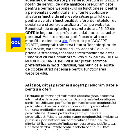
agentiile de publicitate partenere, precum si furnizorii
nostri de servicii de date analitice) prelucram date
pentru a permite website-ului sa functioneze, pentru
a personaliza continutul si anunturile publicitare
afisate in functie de interesele si/sau profilul dvs.,
pentru a va oferi functionalitati aferente retelelor de
socializare si pentru a analiza traficul pe website.
Beneficiati de drepturile prevazute de art. 15-22 din
GDPR in legatura cu prelucrarea datelor cu caracter
personal. Aceste drepturi pot fi exercitate prin
modalitatea indicata
aici
. Prin click pe “ACCEPT
TOATE”, acceptati folosirea tuturor Tehnologiilor de
tip Cookie, care implica inclusiv acceptul dvs. cu
privire la stocarea/accesarea informatiilor de catre
Vendor-ii cu care colaboram. Prin click pe “VREAU SA
MODIFIC SETARILE INDIVIDUAL” puteti schimba
preferintele in mod individual, mai putin cele legate
de cookie strict necesare pentru functionarea
website-ului.
Atât noi, cât și partenerii noștri prelucrăm datele
pentru a oferi:
Măsurarea performanței reclamelor. Stocarea și/sau accesarea
informațiilor de pe un dispozitiv. Dezvoltarea și îmbunătățirea
serviciilor. Utilizarea profilurilor pentru selectarea conținutului
personalizat. Crearea profilurilor de conținut personalizat.
Utilizarea profilurilor pentru selectarea publicității
personalizate. Crearea profilurilor pentru publicitate
personalizată. Măsurarea performanței conținutului. Înțelegerea
publicului prin statistici sau combinații de date din surse
diferite. Utilizarea de date limitate pentru a selecta publicitatea.
Utilizarea datelor limitate pentru a selecta conținutul. Date