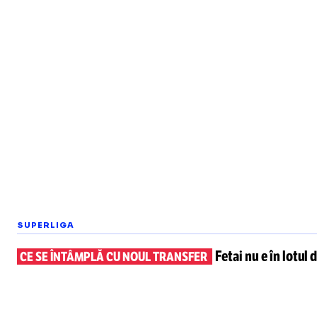
SUPERLIGA
Fetai nu e în lotul
d
CE SE ÎNTÂMPLĂ CU NOUL TRANSFER