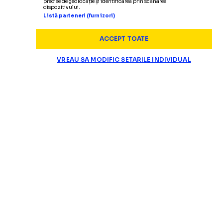
precise de geolocație și identificarea prin scanarea
dispozitivului.
Listă parteneri (furnizori)
ACCEPT TOATE
VREAU SA MODIFIC SETARILE INDIVIDUAL