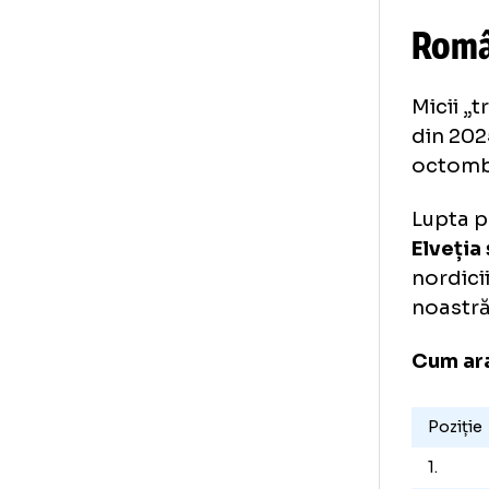
Ro
Mic
din
oct
Lup