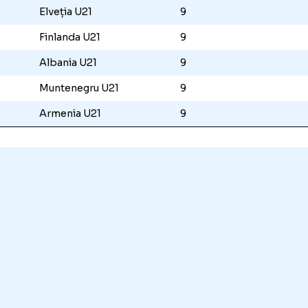
eția și Finlanda fiind despărțite de câte un 
dicii au și avantajul meciurilor directe față 
stră.
 arată clasamentul grupei României:
ziție
Echipa
Meciuri
România U21
9
Elveția U21
9
Finlanda U21
9
Albania U21
9
Muntenegru U21
9
Armenia U21
9