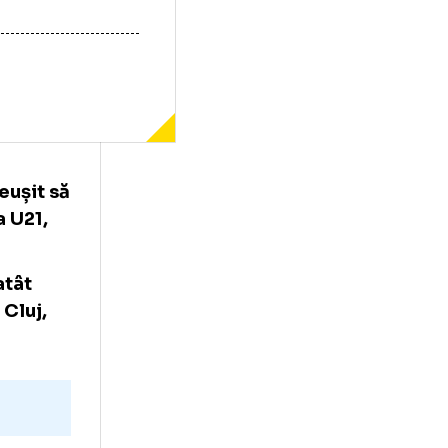
Cluj, a reușit să
enegru, la U21,
taliană, atât
de la CFR Cluj,