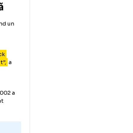
ou selecționer,
ătit în
secret
taliană
eri, reușind un
 i-a adus
: hat-trick
 campionat”,
a
 assist în