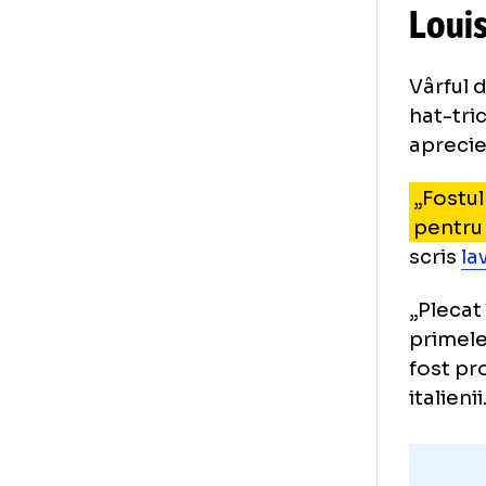
Lo
Vâr
hat
apr
„F
pe
scr
„Pl