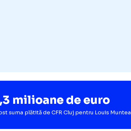
mele 10 meciuri la club, iar acum atacantul n
t protagonist și în naționala Under 21”, au m
ienii.