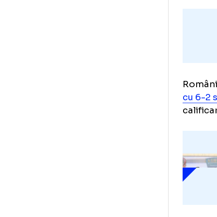
Rom
cu 
cal