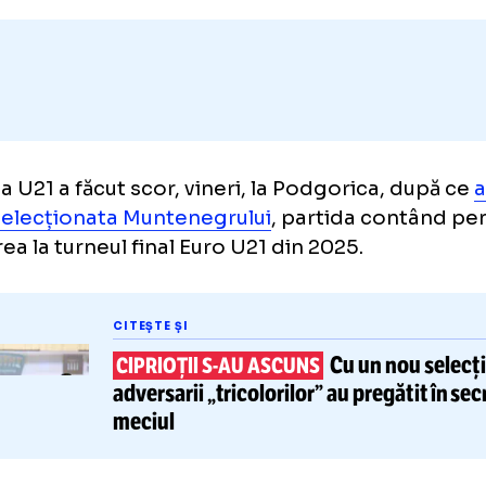
Adaugă GOLAZO.ro la favori
ânia U21 a făcut scor, vineri, la Podgorica,
6-2 selecționata Muntenegrului
, partida co
ificarea la turneul final Euro U21 din 2025.
CITEȘTE ȘI