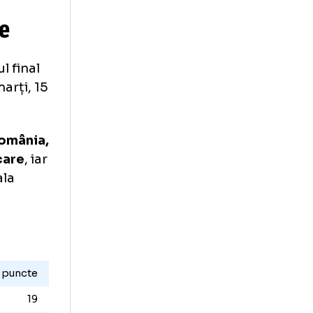
o
uis Munteanu
lificare
ru turneul final
 are loc marți, 15
trânsă,
România,