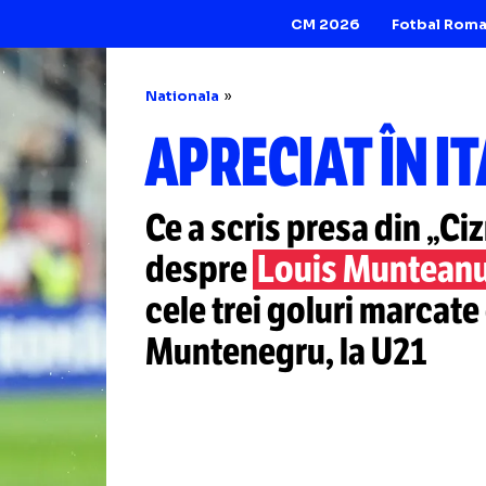
CM 2026
Nationala
APRECIAT Î
Ce a scris presa 
despre
Louis Mu
cele trei goluri m
Muntenegru, la U