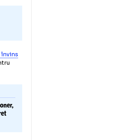
te
 după ce
a învins
ntând pentru