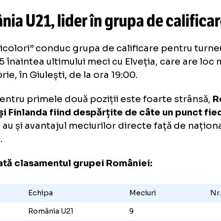
2,3 milioane de eur
a fost suma plătită de CFR Cluj pentru Lo
mânia U21, lider în grupa de ca
ii „tricolori” conduc grupa de calificare pent
 2025 înaintea ultimului meci cu Elveția, care
ombrie, în Giulești, de la ora 19:00.
ta pentru primele două poziții este foarte s