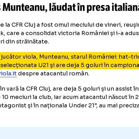
Cu un n
CIPRIOȚII
S-AU
ASCUNS
adversarii „tricolorilor” au preg
meciul
uis Munteanu, lăudat în presa i
ful de la CFR Cluj a fost omul meciului de vin
-trick, care a consolidat victoria României și
ecieri din străinătate.
ostul jucător viola, Munteanu, starul României
ntru selecționata U21 și are deja 5 goluri în
is
laviola.it
despre atacantul român.
ecat în vară la CFR Cluj, are deja 5 goluri și un