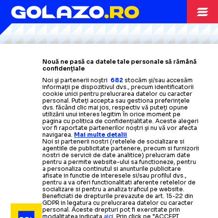
Citește mai mult
Citește mai mult
Citește mai mult
Citește mai mult
Citește mai mult
CAMPIONATUL MONDIAL
06.07
Nouă ne pasă ca datele tale personale să rămână
confidențiale
VIDEO+FOTO:
10% din populație
NEBUNIE LA OSLO
Noi și partenerii noștri
682
stocăm și/sau accesăm
informații pe dispozitivul dvs., precum identificatorii
a sărbătorit în stradă
calificarea Norvegiei în
cookie unici pentru prelucrarea datelor cu caracter
TENIS
TENIS
21.06
21.06
sferturile CM 2026
personal. Puteți accepta sau gestiona preferințele
dvs. făcând clic mai jos, respectiv vă puteți opune
DOUĂ ROMÂNCE PE
IRINA BEGU, PE
utilizării unui interes legitim în orice moment pe
pagina cu politica de confidențialitate. Aceste alegeri
TENIS
30.06
vor fi raportate partenerilor noștri și nu vă vor afecta
navigarea.
Mai multe detalii
TABLOUL
TABLOUL
Noi si partenerii nostri (retelele de socializare si
Sorana
s-a
calificat
CÎRSTEA, VICTORIE IMPORTANTĂ
agentiile de publicitate partenere, precum si furnizorii
nostri de servicii de date analitice) prelucram date
în
turul 2 la Wimbledon.
E aproape
să-și
egaleze
pentru a permite website-ului sa functioneze, pentru
PRINCIPAL
PRINCIPAL
a personaliza continutul si anunturile publicitare
recordul! Pe cine va întâlni
afisate in functie de interesele si/sau profilul dvs.,
pentru a va oferi functionalitati aferente retelelor de
socializare si pentru a analiza traficul pe website.
Beneficiati de drepturile prevazute de art. 15-22 din
CAMPIONATUL MONDIAL
Adversara era mare favorită, dar
Gabriela Ruse
s-a
impus în fața lui
27.06
GDPR in legatura cu prelucrarea datelor cu caracter
personal. Aceste drepturi pot fi exercitate prin
modalitatea indicata
aici
. Prin click pe “ACCEPT