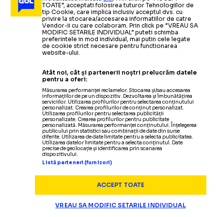
Taylor Townsend și i se alătură
românca a
învins-o
în două seturi.
CINE SE CALIFICĂ DE PE LOCUL 3 LA CM 2026?
TOATE”, acceptati folosirea tuturor Tehnologiilor de
Calcule.
Cum arată clasamentul, care sunt criteriile
Irinei Begu la Bad Homburg
Ce urmează la
Bad Homburg
tip Cookie, care implica inclusiv acceptul dvs. cu
privire la stocarea/accesarea informatiilor de catre
de departajare și cine are cele mai mari șanse să
Vendor-ii cu care colaboram. Prin click pe “VREAU SA
MODIFIC SETARILE INDIVIDUAL” puteti schimba
ajungă în
faza eliminatorie
Citește mai mult
Citește mai mult
preferintele in mod individual, mai putin cele legate
de cookie strict necesare pentru functionarea
website-ului.
Atât noi, cât și partenerii noștri prelucrăm datele
pentru a oferi:
TENIS
31.05
Măsurarea performanței reclamelor. Stocarea și/sau accesarea
informațiilor de pe un dispozitiv. Dezvoltarea și îmbunătățirea
Sorana
serviciilor. Utilizarea profilurilor pentru selectarea conținutului
„AMBIȚIA NU ARE TERMEN DE EXPIRARE”
personalizat. Crearea profilurilor de conținut personalizat.
Cîrstea, despre
parcursul de vis
de la Roland Garros:
Utilizarea profilurilor pentru selectarea publicității
personalizate. Crearea profilurilor pentru publicitate
TENIS
NATIONALA
23.04
01.04
„Societatea ne etichetează”
personalizată. Măsurarea performanței conținutului. Înțelegerea
publicului prin statistici sau combinații de date din surse
JAQUELINE, ÎN
„PROBLEMA E
diferite. Utilizarea de date limitate pentru a selecta publicitatea.
Utilizarea datelor limitate pentru a selecta conținutul. Date
precise de geolocație și identificarea prin scanarea
TENIS
16.04
TENIS
09.05
dispozitivului.
TURUL TREI LA
SORANA CÎRSTEA,
MULT MAI
Listă parteneri (furnizori)
Românca a
SORANA, VICTORIE DE SENZAȚIE!
învins-o
pe
Aryna Sabalenka,
#1 WTA: „E foarte
ACCEPT TOATE
MADRID
ÎN SFERTURI
ADÂNCĂ”
plăcut să obții un așa rezultat”. Cum ar putea amâna
VREAU SA MODIFIC SETARILE INDIVIDUAL
retragerea