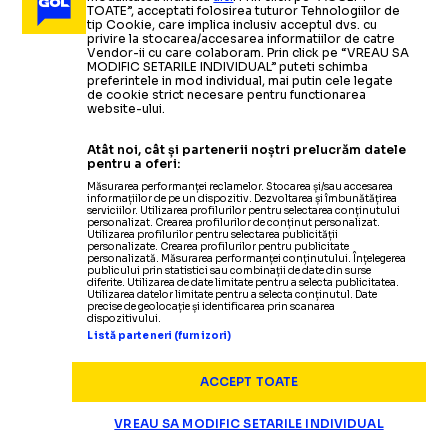
Ce reprezintă:
„E primul
CARTONAȘUL MOV ÎN LIGA 1
probleme?”
Rapid
TOATE”, acceptati folosirea tuturor Tehnologiilor de
cartonaș care sancționează asta. Să devină parte din
tip Cookie, care implica inclusiv acceptul dvs. cu
privire la stocarea/accesarea informatiilor de catre
schimbare!”
Citește mai mult
Citește mai mult
Vendor-ii cu care colaboram. Prin click pe “VREAU SA
MODIFIC SETARILE INDIVIDUAL” puteti schimba
preferintele in mod individual, mai putin cele legate
de cookie strict necesare pentru functionarea
website-ului.
SUPERLIGA
22.11.2025
Atât noi, cât și partenerii noștri prelucrăm datele
pentru a oferi:
Anunțul șefului
Măsurarea performanței reclamelor. Stocarea și/sau accesarea
SE PREGĂTESC SĂ REVINĂ ACASĂ
informațiilor de pe un dispozitiv. Dezvoltarea și îmbunătățirea
SUPERLIGA
12.11.2025
LPF: „Când ne anunță, trimit imediat oamenii
să facă
serviciilor. Utilizarea profilurilor pentru selectarea conținutului
personalizat. Crearea profilurilor de conținut personalizat.
ROTARU, ACID LA
omologarea”
Utilizarea profilurilor pentru selectarea publicității
SUPERLIGA
13.11.2025
personalizate. Crearea profilurilor pentru publicitate
personalizată. Măsurarea performanței conținutului. Înțelegerea
SUPERLIGA
13.11.2025
ÎNCERCARE DE PUCI
publicului prin statistici sau combinații de date din surse
diferite. Utilizarea de date limitate pentru a selecta publicitatea.
CUM
ADRESA LPF
S-A
VOTAT
OPINII
14.11.2025
Utilizarea datelor limitate pentru a selecta conținutul. Date
precise de geolocație și identificarea prin scanarea
LA ADUNAREA LPF!
dispozitivului.
Premiul Uniter pentru
sceneta
CRISTIAN GEAMBAȘU
Listă parteneri (furnizori)
Victor Angelescu,
Patronul U Craiova contestă
detalii
despre
Gino-Dani
ACCEPT TOATE
adunarea generală a LPF: „Două
Cine a fost persoana care astăzi a
modificările statutului propuse de
SUPERLIGA
13.11.2025
cluburi au votat împotrivă, unul
inițiat
Gino Iorgulescu:
o propunere
„M-am
anti-Gino
simțit
VREAU SA MODIFIC SETARILE INDIVIDUAL