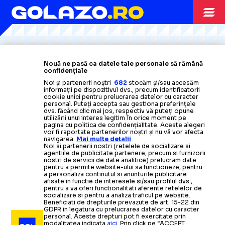
Citește mai mult
Citește mai mult
Citește mai mult
Citește mai mult
Citește mai mult
SUPERLIGA
14.12.2025
Nouă ne pasă ca datele tale personale să rămână
confidențiale
Date schimbate
LPF A MODIFICAT PROGRAMUL
Noi și partenerii noștri
682
stocăm și/sau accesăm
informații pe dispozitivul dvs., precum identificatorii
pentru două meciuri
din etapa #22
» Mutarea o ajută
cookie unici pentru prelucrarea datelor cu caracter
SUPERLIGA
26.11.2025
pe FCSB
personal. Puteți accepta sau gestiona preferințele
dvs. făcând clic mai jos, respectiv vă puteți opune
PROPUNERE-ȘOC
utilizării unui interes legitim în orice moment pe
pagina cu politica de confidențialitate. Aceste alegeri
SUPERLIGA
12.12.2025
vor fi raportate partenerilor noștri și nu vă vor afecta
navigarea.
Mai multe detalii
PENTRU LPF
SUPERLIGA
25.11.2025
Noi si partenerii nostri (retelele de socializare si
Dezvăluiri din
SE SCHIMBĂ SISTEMUL ÎN LIGA 1?
agentiile de publicitate partenere, precum si furnizorii
PROGRAM LIGA 1
nostri de servicii de date analitice) prelucram date
interiorul LPF, după
scandalul făcut de FCSB:
„Nu e
pentru a permite website-ului sa functioneze, pentru
a personaliza continutul si anunturile publicitare
Un patron din
Superliga
are o idee
normal așa ceva!”
afisate in functie de interesele si/sau profilul dvs.,
pentru a va oferi functionalitati aferente retelelor de
inedită pentru înlocuirea lui Gino
Etapele #20 și #21 din Superliga +
socializare si pentru a analiza traficul pe website.
Beneficiati de drepturile prevazute de art. 15-22 din
SUPERLIGA
29.11.2025
Iorgulescu: „Și ce dacă are
Când se joacă
derby-ul
FCSB
-
GDPR in legatura cu prelucrarea datelor cu caracter
personal. Aceste drepturi pot fi exercitate prin
modalitatea indicata
aici
. Prin click pe “ACCEPT