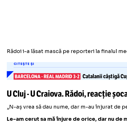
Rădoi i-a lăsat mască pe reporteri la finalul meci
CITEȘTE ȘI
Catalanii câștigă Cu
BARCELONA
-
REAL MADRID 3-2
U Cluj - U Craiova. Rădoi, reacție șoc
„N-aș vrea să dau nume, dar m-au înjurat de pe 
Le-am cerut sa mă înjure de orice, dar nu de m