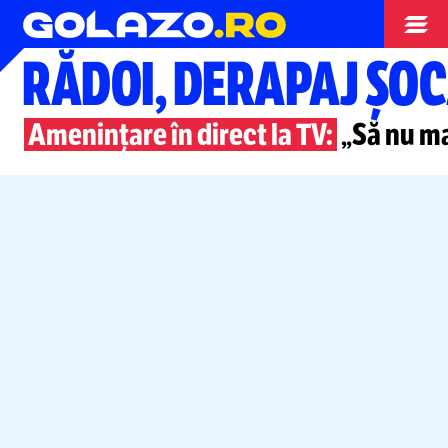
Superliga
RĂDOI, DERAPAJ ȘO
Amenințare în direct la TV:
„Să nu ma