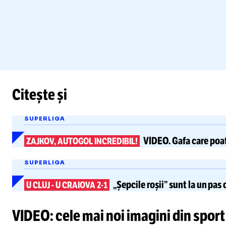
Citește și
SUPERLIGA
VIDEO.
Gafa care poa
ZAJKOV, AUTOGOL INCREDIBIL!
SUPERLIGA
„Șepcile roșii” sunt
la un pas
U CLUJ
-
U CRAIOVA 2-1
VIDEO: cele mai noi imagini din sport