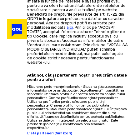
afisate in functie de interesele si/sau profilul dvs.,
pentru a va oferi functionalitati aferente retelelor de
socializare si pentru a analiza traficul pe website.
Beneficiati de drepturile prevazute de art. 15-22 din
GDPR in legatura cu prelucrarea datelor cu caracter
personal. Aceste drepturi pot fi exercitate prin
modalitatea indicata
aici
. Prin click pe “ACCEPT
TOATE”, acceptati folosirea tuturor Tehnologiilor de
tip Cookie, care implica inclusiv acceptul dvs. cu
privire la stocarea/accesarea informatiilor de catre
Vendor-ii cu care colaboram. Prin click pe “VREAU SA
MODIFIC SETARILE INDIVIDUAL” puteti schimba
preferintele in mod individual, mai putin cele legate
de cookie strict necesare pentru functionarea
website-ului.
Atât noi, cât și partenerii noștri prelucrăm datele
pentru a oferi:
Măsurarea performanței reclamelor. Stocarea și/sau accesarea
informațiilor de pe un dispozitiv. Dezvoltarea și îmbunătățirea
serviciilor. Utilizarea profilurilor pentru selectarea conținutului
personalizat. Crearea profilurilor de conținut personalizat.
Utilizarea profilurilor pentru selectarea publicității
personalizate. Crearea profilurilor pentru publicitate
personalizată. Măsurarea performanței conținutului. Înțelegerea
publicului prin statistici sau combinații de date din surse
diferite. Utilizarea de date limitate pentru a selecta publicitatea.
Utilizarea datelor limitate pentru a selecta conținutul. Date
precise de geolocație și identificarea prin scanarea
dispozitivului.
Listă parteneri (furnizori)