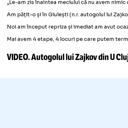
„Le-am zis înaintea meciului că nu avem nimic d
Am pățit-o și în Giulești (n.r. autogolul lui Zajk
Noi am început repriza și imediat am avut ocazi
Mai avem 4 etape, 4 locuri pe care putem termi
VIDEO. Autogolul lui Zajkov din U Clu
/
Unmute
Unmute