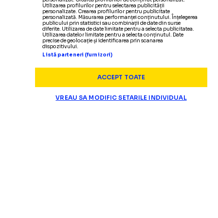
Utilizarea profilurilor pentru selectarea publicității
personalizate. Crearea profilurilor pentru publicitate
personalizată. Măsurarea performanței conținutului. Înțelegerea
publicului prin statistici sau combinații de date din surse
diferite. Utilizarea de date limitate pentru a selecta publicitatea.
Utilizarea datelor limitate pentru a selecta conținutul. Date
precise de geolocație și identificarea prin scanarea
dispozitivului.
Listă parteneri (furnizori)
ACCEPT TOATE
VREAU SA MODIFIC SETARILE INDIVIDUAL
SUPERLIGA
Andr
„ARE CALITĂȚI PENTRU A JUCA LA DINAMO, DAR NU”