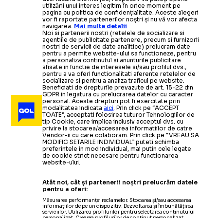
utilizării unui interes legitim în orice moment pe
pagina cu politica de confidențialitate. Aceste alegeri
vor fi raportate partenerilor noștri și nu vă vor afecta
navigarea.
Mai multe detalii
Noi si partenerii nostri (retelele de socializare si
agentiile de publicitate partenere, precum si furnizorii
nostri de servicii de date analitice) prelucram date
pentru a permite website-ului sa functioneze, pentru
a personaliza continutul si anunturile publicitare
afisate in functie de interesele si/sau profilul dvs.,
pentru a va oferi functionalitati aferente retelelor de
socializare si pentru a analiza traficul pe website.
Beneficiati de drepturile prevazute de art. 15-22 din
GDPR in legatura cu prelucrarea datelor cu caracter
personal. Aceste drepturi pot fi exercitate prin
modalitatea indicata
aici
. Prin click pe “ACCEPT
TOATE”, acceptati folosirea tuturor Tehnologiilor de
tip Cookie, care implica inclusiv acceptul dvs. cu
privire la stocarea/accesarea informatiilor de catre
Vendor-ii cu care colaboram. Prin click pe “VREAU SA
MODIFIC SETARILE INDIVIDUAL” puteti schimba
preferintele in mod individual, mai putin cele legate
de cookie strict necesare pentru functionarea
website-ului.
Atât noi, cât și partenerii noștri prelucrăm datele
pentru a oferi:
Măsurarea performanței reclamelor. Stocarea și/sau accesarea
informațiilor de pe un dispozitiv. Dezvoltarea și îmbunătățirea
serviciilor. Utilizarea profilurilor pentru selectarea conținutului
personalizat. Crearea profilurilor de conținut personalizat.