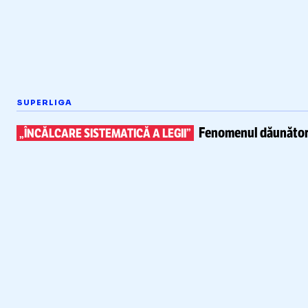
SUPERLIGA
Fenomenul dăunător 
„ÎNCĂLCARE SISTEMATICĂ A LEGII”