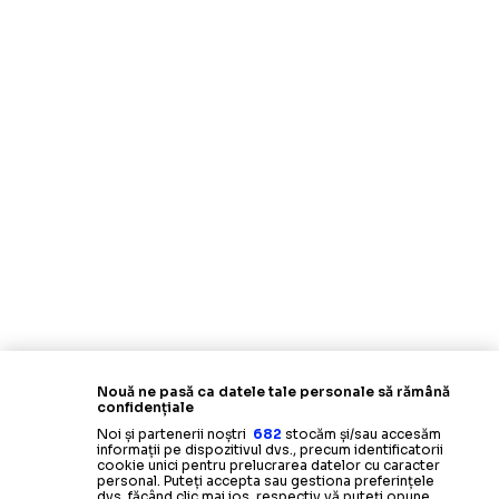
Nouă ne pasă ca datele tale personale să rămână
confidențiale
Noi și partenerii noștri
682
stocăm și/sau accesăm
informații pe dispozitivul dvs., precum identificatorii
cookie unici pentru prelucrarea datelor cu caracter
personal. Puteți accepta sau gestiona preferințele
dvs. făcând clic mai jos, respectiv vă puteți opune