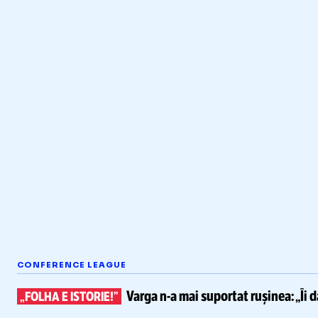
CONFERENCE LEAGUE
Varga
n-a
mai suportat rușinea:
„Îi 
„FOLHA E ISTORIE!”