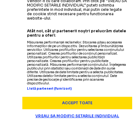
Vendor-ii cu care colaboram. Prin click pe “VREAU SA
MODIFIC SETARILE INDIVIDUAL” puteti schimba
preferintele in mod individual, mai putin cele legate
de cookie strict necesare pentru functionarea
website-ului.
Atât noi, cât și partenerii noștri prelucrăm datele
pentru a oferi:
Măsurarea performanței reclamelor. Stocarea și/sau accesarea
informațiilor de pe un dispozitiv. Dezvoltarea și îmbunătățirea
serviciilor. Utilizarea profilurilor pentru selectarea conținutului
personalizat. Crearea profilurilor de conținut personalizat.
Utilizarea profilurilor pentru selectarea publicității
personalizate. Crearea profilurilor pentru publicitate
personalizată. Măsurarea performanței conținutului. Înțelegerea
publicului prin statistici sau combinații de date din surse
diferite. Utilizarea de date limitate pentru a selecta publicitatea.
Utilizarea datelor limitate pentru a selecta conținutul. Date
precise de geolocație și identificarea prin scanarea
dispozitivului.
Listă parteneri (furnizori)
ACCEPT TOATE
SUPERLIGA
VREAU SA MODIFIC SETARILE INDIVIDUAL
Panduru a răbufnit dup
„ȘMECHERIE ȘI BĂTAIE DE JOC!”