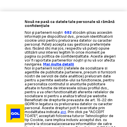
Nouă ne pasă ca datele tale personale să rămână
confidențiale
Noi și partenerii noștri
682
stocăm și/sau accesăm
informații pe dispozitivul dvs., precum identificatorii
cookie unici pentru prelucrarea datelor cu caracter
personal. Puteți accepta sau gestiona preferințele
dvs. făcând clic mai jos, respectiv vă puteți opune
utilizării unui interes legitim în orice moment pe
pagina cu politica de confidențialitate. Aceste alegeri
vor fi raportate partenerilor noștri și nu vă vor afecta
navigarea.
Mai multe detalii
Noi si partenerii nostri (retelele de socializare si
agentiile de publicitate partenere, precum si furnizorii
nostri de servicii de date analitice) prelucram date
pentru a permite website-ului sa functioneze, pentru
a personaliza continutul si anunturile publicitare
afisate in functie de interesele si/sau profilul dvs.,
pentru a va oferi functionalitati aferente retelelor de
socializare si pentru a analiza traficul pe website.
Beneficiati de drepturile prevazute de art. 15-22 din
GDPR in legatura cu prelucrarea datelor cu caracter
personal. Aceste drepturi pot fi exercitate prin
modalitatea indicata
aici
. Prin click pe “ACCEPT
TOATE”, acceptati folosirea tuturor Tehnologiilor de
tip Cookie, care implica inclusiv acceptul dvs. cu
privire la stocarea/accesarea informatiilor de catre