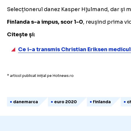
Selecționerul danez Kasper Hjulmand, dar și mai
Finlanda s-a impus, scor 1-0
, reușind prima vi
Citește și:
Ce i-a transmis Christian Eriksen medicu
* articol publicat inițial pe Hotnews.ro
danemarca
euro 2020
finlanda
c