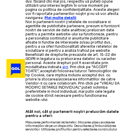
dvs. făcând clic mai jos, respectiv vă puteți opune
utilizării unui interes legitim în orice moment pe
pagina cu politica de confidențialitate. Aceste alegeri
vor fi raportate partenerilor noștri și nu vă vor afecta
navigarea.
Mai multe detalii
Noi si partenerii nostri (retelele de socializare si
agentiile de publicitate partenere, precum si furnizorii
nostri de servicii de date analitice) prelucram date
pentru a permite website-ului sa functioneze, pentru
a personaliza continutul si anunturile publicitare
afisate in functie de interesele si/sau profilul dvs.,
pentru a va oferi functionalitati aferente retelelor de
socializare si pentru a analiza traficul pe website.
Beneficiati de drepturile prevazute de art. 15-22 din
GDPR in legatura cu prelucrarea datelor cu caracter
personal. Aceste drepturi pot fi exercitate prin
modalitatea indicata
aici
. Prin click pe “ACCEPT
TOATE”, acceptati folosirea tuturor Tehnologiilor de
tip Cookie, care implica inclusiv acceptul dvs. cu
privire la stocarea/accesarea informatiilor de catre
Vendor-ii cu care colaboram. Prin click pe “VREAU SA
MODIFIC SETARILE INDIVIDUAL” puteti schimba
preferintele in mod individual, mai putin cele legate
de cookie strict necesare pentru functionarea
website-ului.
Atât noi, cât și partenerii noștri prelucrăm datele
pentru a oferi:
Măsurarea performanței reclamelor. Stocarea și/sau accesarea
informațiilor de pe un dispozitiv. Dezvoltarea și îmbunătățirea
serviciilor. Utilizarea profilurilor pentru selectarea conținutului