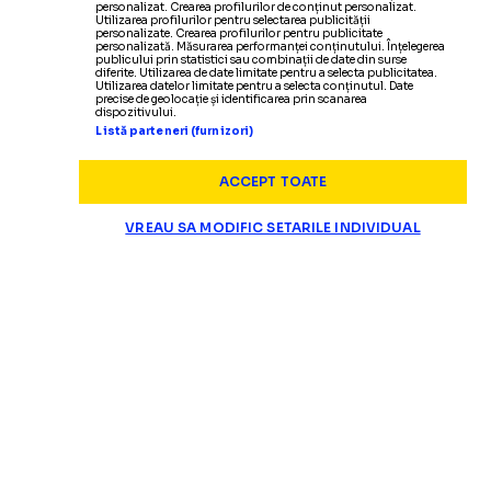
personalizat. Crearea profilurilor de conținut personalizat.
Utilizarea profilurilor pentru selectarea publicității
personalizate. Crearea profilurilor pentru publicitate
personalizată. Măsurarea performanței conținutului. Înțelegerea
publicului prin statistici sau combinații de date din surse
diferite. Utilizarea de date limitate pentru a selecta publicitatea.
Utilizarea datelor limitate pentru a selecta conținutul. Date
precise de geolocație și identificarea prin scanarea
dispozitivului.
Listă parteneri (furnizori)
ACCEPT TOATE
VREAU SA MODIFIC SETARILE INDIVIDUAL