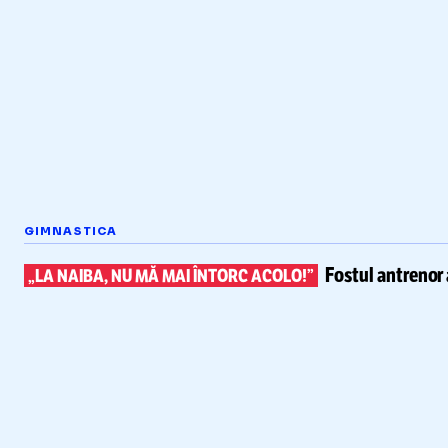
GIMNASTICA
Fostul antrenor 
„LA NAIBA, NU MĂ MAI ÎNTORC ACOLO!”