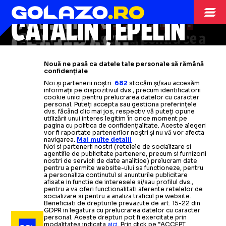
DAN UDREA
OPINII
22.07
CRISTIAN
GEAMBAȘU
românesc”.
Întâmplare
CĂTĂLIN ȚEPELIN
Iată
clasamentului penibilului.
OPINII
25.07
halucinantă cu o mamă gravidă la
RADU NAUM
GEAMBAȘU
Mâna întinsă care nu spune o
FCSB mai are o șansă, pentru ce a
OPINII
un meci de juniori
Recital Dinamo, playback Craiova
poveste
făcut Bîrligea nu prea mai există
Ce
mi-a
plăcut și ce nu
nu primește pomană!
mi-a
plăcut
Fiți
Nouă ne pasă ca datele tale personale să rămână
profesioniști, ce dracu’!
Victoria
vindecare
Ce mai vinde
la
Mondial
Rusiei
fotbalul românesc
Citește mai mult
Citește mai mult
confidențiale
Noi și partenerii noștri
682
stocăm și/sau accesăm
informații pe dispozitivul dvs., precum identificatorii
Citește mai mult
Citește mai mult
Citește mai mult
Citește mai mult
Citește mai mult
cookie unici pentru prelucrarea datelor cu caracter
personal. Puteți accepta sau gestiona preferințele
dvs. făcând clic mai jos, respectiv vă puteți opune
utilizării unui interes legitim în orice moment pe
pagina cu politica de confidențialitate. Aceste alegeri
vor fi raportate partenerilor noștri și nu vă vor afecta
navigarea.
Mai multe detalii
OPINII
22.07
Noi si partenerii nostri (retelele de socializare si
agentiile de publicitate partenere, precum si furnizorii
nostri de servicii de date analitice) prelucram date
Ce poate învăța Gică Hagi
de
THEODOR JUMĂTATE
pentru a permite website-ului sa functioneze, pentru
la Spania. Ce poate schimba!
a personaliza continutul si anunturile publicitare
afisate in functie de interesele si/sau profilul dvs.,
pentru a va oferi functionalitati aferente retelelor de
socializare si pentru a analiza traficul pe website.
OPINII
21.07
Beneficiati de drepturile prevazute de art. 15-22 din
GDPR in legatura cu prelucrarea datelor cu caracter
personal. Aceste drepturi pot fi exercitate prin
OPINII
OPINII
20.07
21.07
DAN UDREA ÎI IA APĂRAREA „INFAMULUI” INFANTINO
modalitatea indicata
aici
. Prin click pe “ACCEPT