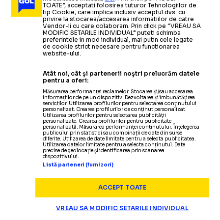
TOATE”, acceptati folosirea tuturor Tehnologiilor de
SILVIU TUDOR
CRISTIAN
„Mondial fabulos, cu o excepție mizerabilă. Dar până
tip Cookie, care implica inclusiv acceptul dvs. cu
privire la stocarea/accesarea informatiilor de catre
și aceasta va fi, pe termen lung, în
beneficiul
Vendor-ii cu care colaboram. Prin click pe “VREAU SA
fotbalului”
MODIFIC SETARILE INDIVIDUAL” puteti schimba
SAMUILĂ
GEAMBAȘU
preferintele in mod individual, mai putin cele legate
de cookie strict necesare pentru functionarea
website-ului.
OPINII
21.07
Ultima impresie.
Noua ordine mondială
Contează?
Atât noi, cât și partenerii noștri prelucrăm datele
Campioana
unei mari
CRISTIAN GEAMBAȘU
pentru a oferi:
umanități
Citește mai mult
Citește mai mult
Măsurarea performanței reclamelor. Stocarea și/sau accesarea
informațiilor de pe un dispozitiv. Dezvoltarea și îmbunătățirea
serviciilor. Utilizarea profilurilor pentru selectarea conținutului
personalizat. Crearea profilurilor de conținut personalizat.
Utilizarea profilurilor pentru selectarea publicității
personalizate. Crearea profilurilor pentru publicitate
personalizată. Măsurarea performanței conținutului. Înțelegerea
publicului prin statistici sau combinații de date din surse
diferite. Utilizarea de date limitate pentru a selecta publicitatea.
OPINII
20.07
Utilizarea datelor limitate pentru a selecta conținutul. Date
precise de geolocație și identificarea prin scanarea
dispozitivului.
Argentina, ce rușine!
RADU NAUM
Listă parteneri (furnizori)
OPINII
OPINII
19.07
19.07
OPINII
19.07
CRISTIAN
CĂTĂLIN
OPINII
20.07
ACCEPT TOATE
DAN UDREA
Campioana
fără demnitate
CĂTĂLIN ȚEPELIN
VREAU SA MODIFIC SETARILE INDIVIDUAL