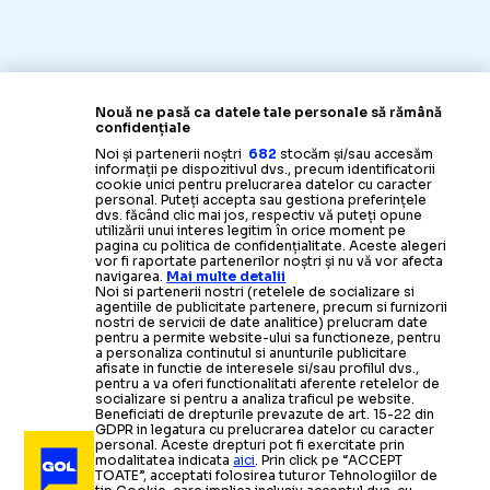
Nouă ne pasă ca datele tale personale să rămână
confidențiale
Noi și partenerii noștri
682
stocăm și/sau accesăm
informații pe dispozitivul dvs., precum identificatorii
cookie unici pentru prelucrarea datelor cu caracter
personal. Puteți accepta sau gestiona preferințele
dvs. făcând clic mai jos, respectiv vă puteți opune
utilizării unui interes legitim în orice moment pe
pagina cu politica de confidențialitate. Aceste alegeri
vor fi raportate partenerilor noștri și nu vă vor afecta
navigarea.
Mai multe detalii
Noi si partenerii nostri (retelele de socializare si
agentiile de publicitate partenere, precum si furnizorii
nostri de servicii de date analitice) prelucram date
pentru a permite website-ului sa functioneze, pentru
a personaliza continutul si anunturile publicitare
afisate in functie de interesele si/sau profilul dvs.,
pentru a va oferi functionalitati aferente retelelor de
socializare si pentru a analiza traficul pe website.
Beneficiati de drepturile prevazute de art. 15-22 din
GDPR in legatura cu prelucrarea datelor cu caracter
personal. Aceste drepturi pot fi exercitate prin
modalitatea indicata
aici
. Prin click pe “ACCEPT
TOATE”, acceptati folosirea tuturor Tehnologiilor de