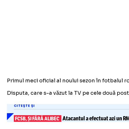
Primul meci oficial al noului sezon în fotbalul
Disputa, care s-a văzut la TV pe cele două postu
CITEȘTE ȘI
Atacantul a efectuat azi un R
FCSB, ȘI FĂRĂ ALIBEC