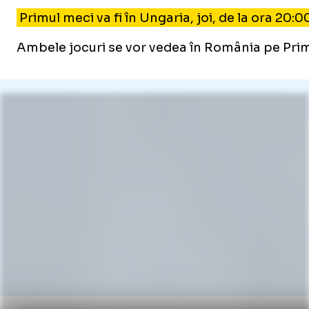
Primul meci va fi în Ungaria, joi, de la ora 20:0
Ambele jocuri se vor vedea în România pe Prima 