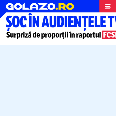
Cupa Romaniei
ȘOC ÎN AUDIENȚELE T
Surpriză de proporții în raportul
FCS