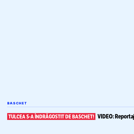
BASCHET
VIDEO:
Reportaj
TULCEA
S-A
ÎNDRĂGOSTIT DE BASCHET!