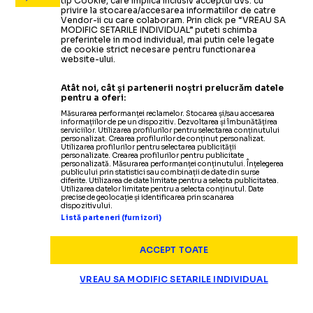
tip Cookie, care implica inclusiv acceptul dvs. cu
privire la stocarea/accesarea informatiilor de catre
Vendor-ii cu care colaboram. Prin click pe “VREAU SA
MODIFIC SETARILE INDIVIDUAL” puteti schimba
preferintele in mod individual, mai putin cele legate
de cookie strict necesare pentru functionarea
website-ului.
Atât noi, cât și partenerii noștri prelucrăm datele
pentru a oferi:
Măsurarea performanței reclamelor. Stocarea și/sau accesarea
informațiilor de pe un dispozitiv. Dezvoltarea și îmbunătățirea
serviciilor. Utilizarea profilurilor pentru selectarea conținutului
personalizat. Crearea profilurilor de conținut personalizat.
Utilizarea profilurilor pentru selectarea publicității
personalizate. Crearea profilurilor pentru publicitate
personalizată. Măsurarea performanței conținutului. Înțelegerea
publicului prin statistici sau combinații de date din surse
diferite. Utilizarea de date limitate pentru a selecta publicitatea.
Utilizarea datelor limitate pentru a selecta conținutul. Date
precise de geolocație și identificarea prin scanarea
dispozitivului.
Listă parteneri (furnizori)
ACCEPT TOATE
VREAU SA MODIFIC SETARILE INDIVIDUAL