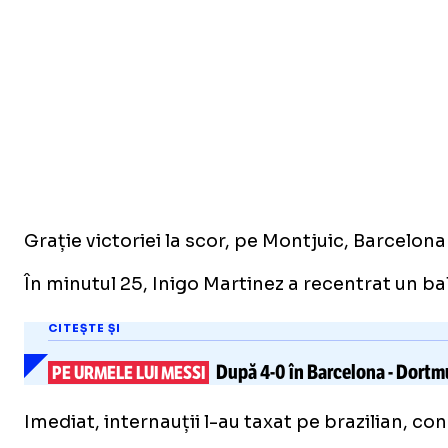
Grație victoriei la scor, pe Montjuic, Barcelona
În minutul 25, Inigo Martinez a recentrat un bal
CITEȘTE ȘI
După
4-0
în Barcelona
-
Dortm
PE URMELE LUI MESSI
Imediat, internauții l-au taxat pe brazilian, con