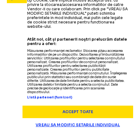
tip Cookie, care implica inclusiv acceptul dvs. cu
privire la stocarea/accesarea informatiilor de catre
Vendor-ii cu care colaboram. Prin click pe “VREAU SA
MODIFIC SETARILE INDIVIDUAL” puteti schimba
preferintele in mod individual, mai putin cele legate
de cookie strict necesare pentru functionarea
website-ului.
Atât noi, cât și partenerii noștri prelucrăm datele
pentru a oferi:
Măsurarea performanței reclamelor. Stocarea și/sau accesarea
informațiilor de pe un dispozitiv. Dezvoltarea și îmbunătățirea
serviciilor. Utilizarea profilurilor pentru selectarea conținutului
personalizat. Crearea profilurilor de conținut personalizat.
Utilizarea profilurilor pentru selectarea publicității
personalizate. Crearea profilurilor pentru publicitate
personalizată. Măsurarea performanței conținutului. Înțelegerea
publicului prin statistici sau combinații de date din surse
diferite. Utilizarea de date limitate pentru a selecta publicitatea.
Utilizarea datelor limitate pentru a selecta conținutul. Date
precise de geolocație și identificarea prin scanarea
dispozitivului.
Listă parteneri (furnizori)
ACCEPT TOATE
VREAU SA MODIFIC SETARILE INDIVIDUAL