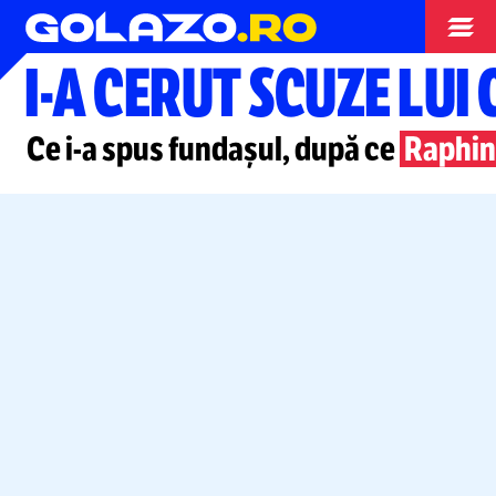
Campionate
I-A
CERUT SCUZE LUI
Ce
i-a
spus fundașul, după ce
Raphi