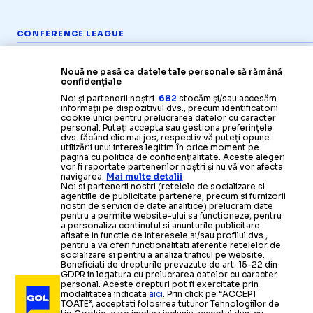
CONFERENCE LEAGUE
Varga
n-a
mai suportat rușinea:
„Îi 
„FOLHA E ISTORIE!”
Nouă ne pasă ca datele tale personale să rămână
confidențiale
Noi și partenerii noștri
682
stocăm și/sau accesăm
informații pe dispozitivul dvs., precum identificatorii
cookie unici pentru prelucrarea datelor cu caracter
personal. Puteți accepta sau gestiona preferințele
dvs. făcând clic mai jos, respectiv vă puteți opune
utilizării unui interes legitim în orice moment pe
pagina cu politica de confidențialitate. Aceste alegeri
vor fi raportate partenerilor noștri și nu vă vor afecta
navigarea.
Mai multe detalii
Noi si partenerii nostri (retelele de socializare si
agentiile de publicitate partenere, precum si furnizorii
nostri de servicii de date analitice) prelucram date
pentru a permite website-ului sa functioneze, pentru
a personaliza continutul si anunturile publicitare
afisate in functie de interesele si/sau profilul dvs.,
pentru a va oferi functionalitati aferente retelelor de
socializare si pentru a analiza traficul pe website.
Beneficiati de drepturile prevazute de art. 15-22 din
GDPR in legatura cu prelucrarea datelor cu caracter
personal. Aceste drepturi pot fi exercitate prin
modalitatea indicata
aici
. Prin click pe “ACCEPT
TOATE”, acceptati folosirea tuturor Tehnologiilor de