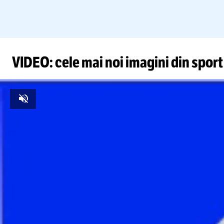
VIDEO: cele mai noi imagini din sport
Foto
1
/
10
:
Cubarsi - Raphinha, în Barcelona - Dortmund / Fot
Unmute