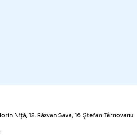
u Drăgușin (Tottenham) și Andrei Burcă (FC 
xandru Pașcanu (Rapid, 26 de ani) și Matei Ili
ani).
ul României pentru meciul cu Cipru: