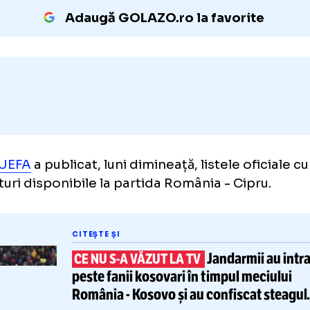
România - Cipru se joacă
de la 21:45. Meciul
format liveTEXT pe GOLAZO.ro și televizat 
Adaugă GOLAZO.ro la favori
e-ul
UEFA
a publicat, luni dimineață, listele o
ă loturi disponibile la partida România - Cip