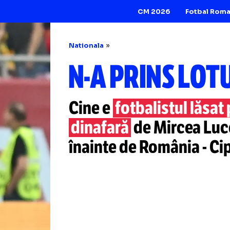
CM 2026
Nationala
N-A
PRINS 
Cine e
fotbalistul
dinafară
de Mirc
înainte de Român