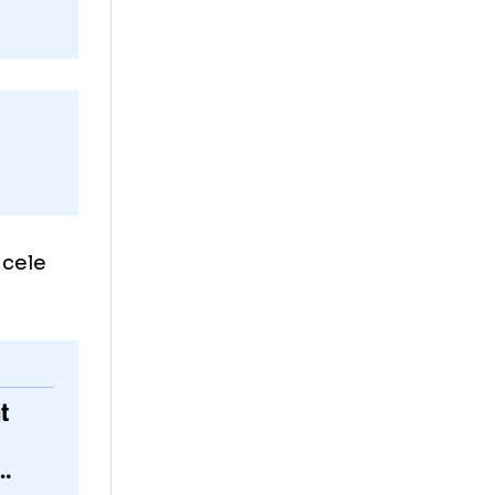
 e transmis în
de Prima TV.
te
ficiale cu cele
ru.