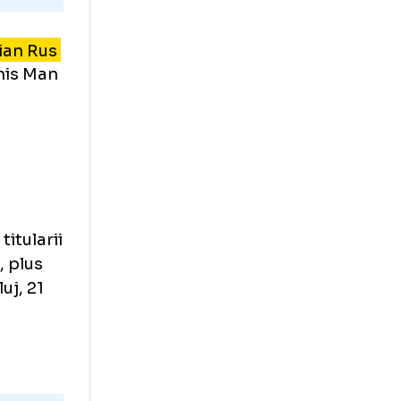
i au intrat
eciului
at
steagul
ntral Adrian Rus
bilii Dennis Man
iul
entrali: titularii