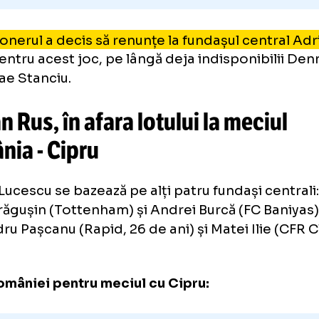
CITEȘTE ȘI
Jandarmi
CE NU
S-A
VĂZUT LA TV
peste fanii kosovari în timpul m
România
-
Kosovo și au confisc
Albaniei
lecționerul a decis să renunțe la fundașul ce
sa) pentru acest joc, pe lângă deja indisponi
Nicolae Stanciu.
rian Rus, în afara lotului la mec
mânia - Cipru
cea Lucescu se bazează pe alți patru fundași c