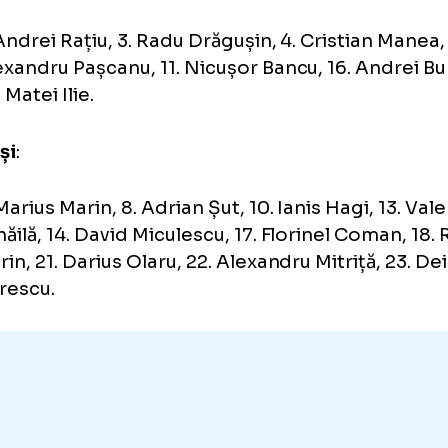
tari
:
1. Florin Niță, 12. Răzvan Sava, 16. Ștefan T
ndași
:
2. Andrei Rațiu, 3. Radu Drăgușin, 4. Cristi
Alexandru Pașcanu, 11. Nicușor Bancu, 16. 
20. Matei Ilie.
locași
: