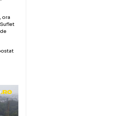
s Drăguș.
ni
 vândut 40.000
 din actuala
eprezentație a
mat luni, ora
rației de Suflet
a momente de