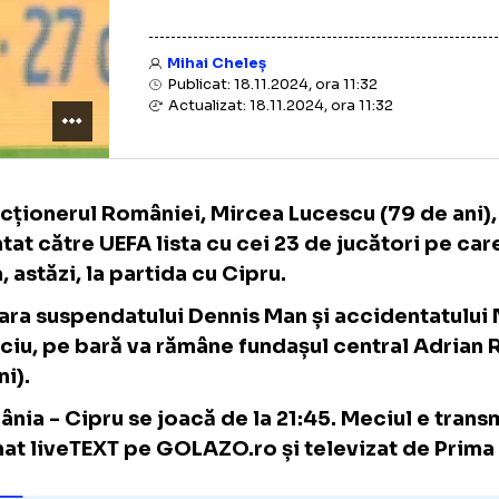
Mihai Cheleș
Publicat: 18.11.2024, ora 11:32
Actualizat: 18.11.2024, ora 11:32
Selecționerul României, Mircea Lucescu (79 
înaintat către UEFA lista cu cei 23 de jucăto
baza, astăzi, la partida cu Cipru.
În afara suspendatului Dennis Man și accide
Stanciu, pe bară va rămâne fundașul central
de ani).