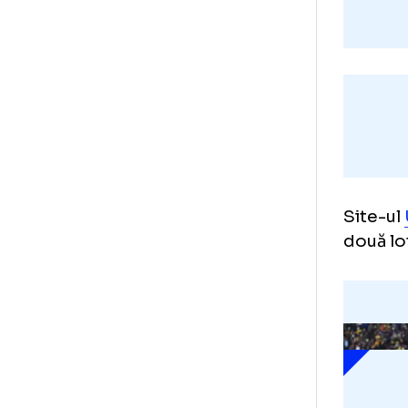
Sit
dou