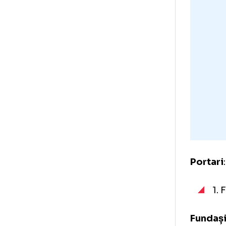
Rad
Ale
de 
Lot