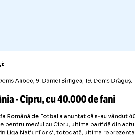
6. Marius Marin, 8. Adrian Șut, 10. Ianis Hagi
Mihăilă, 14. David Miculescu, 17. Florinel C
Marin, 21. Darius Olaru, 22. Alexandru Mitriț
Sorescu.