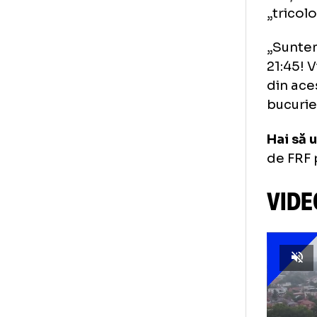
Ata
Ro
Fed
de 
edi
„tr
„Su
21:
din