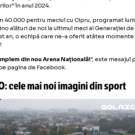
canți
:
7. Denis Alibec, 9. Daniel Bîrligea, 19. Deni
mânia - Cipru, cu 40.000 de fa
erația Română de Fotbal a anunțat că s-au
bilete pentru meciul cu Cipru, ultima partidă
ție din Liga Națiunilor și, totodată, ultima r
icolorilor” în anul 2024.
ntem 40.000 pentru meciul cu Cipru, progra
45! Vino alături de noi la ultimul meci al Gene
 acest an, o echipă care ne-a oferit atâte