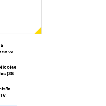
de ani), a
ri pe care se va
ntatului Nicolae
 Adrian Rus (28