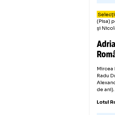
Se
(Pi
și 
Ad
Ro
Mir