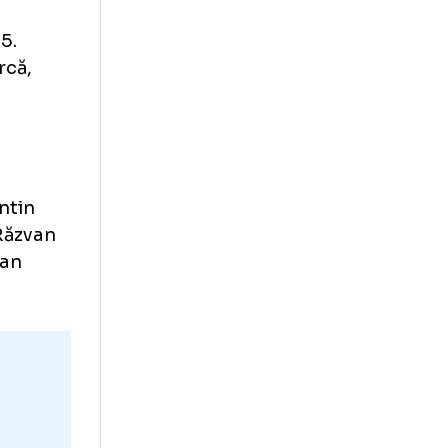
ârnovanu
an Manea, 5.
Andrei Burcă,