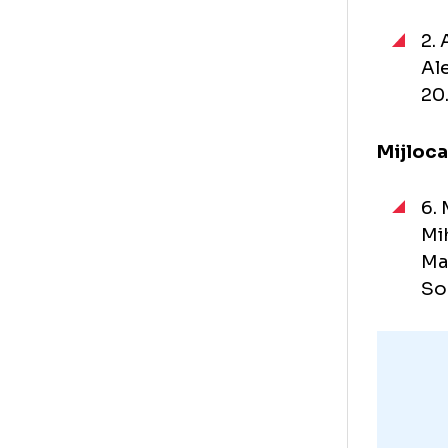
Por
Fu
Mij