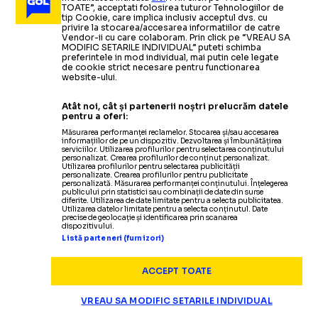
LA BARAJ”
„NE VEDEM ÎN SUA”
TOATE”, acceptati folosirea tuturor Tehnologiilor de
Rațiu
a apărut
„NU
NE-AM
CÂȘTIGAT ACEST DREPT”
tip Cookie, care implica inclusiv acceptul dvs. cu
privire la stocarea/accesarea informatiilor de catre
supărat la interviuri: „Cine vine să vină, noi trebuie
Vendor-ii cu care colaboram. Prin click pe “VREAU SA
Vlad Dragomir,
Ianis Hagi
crede în continuare în
încă afectat de
să venim cum trebuie”
MODIFIC SETARILE INDIVIDUAL” puteti schimba
preferintele in mod individual, mai putin cele legate
de cookie strict necesare pentru functionarea
eșecul cu Bosnia: „E greu, dar știm
șansele României: „Mergem la
website-ului.
NATIONALA
19.11.2025
că forța grupului ne poate aduce
baraj și știm că ne calificăm la
Atât noi, cât și partenerii noștri prelucrăm datele
Cum a răspuns Lucescu »
„RĂMÂNEȚI LA BARAJ?”
succes”
Mondial”
pentru a oferi:
Reacție nervoasă:
„Există o limită!
Dacă aș spune
Măsurarea performanței reclamelor. Stocarea și/sau accesarea
informațiilor de pe un dispozitiv. Dezvoltarea și îmbunătățirea
exact ce gândesc...”
Citește mai mult
Citește mai mult
serviciilor. Utilizarea profilurilor pentru selectarea conținutului
personalizat. Crearea profilurilor de conținut personalizat.
Utilizarea profilurilor pentru selectarea publicității
personalizate. Crearea profilurilor pentru publicitate
personalizată. Măsurarea performanței conținutului. Înțelegerea
publicului prin statistici sau combinații de date din surse
diferite. Utilizarea de date limitate pentru a selecta publicitatea.
Utilizarea datelor limitate pentru a selecta conținutul. Date
precise de geolocație și identificarea prin scanarea
NATIONALA
18.11.2025
dispozitivului.
Listă parteneri (furnizori)
„Tricolorii”
s-au
distrat
ROMÂNIA
-
SAN MARINO 7-1
cu San Marino
, dar încheie preliminariile pe locul 3 »
ACCEPT TOATE
Toate detaliile despre baraj
NATIONALA
18.11.2025
VREAU SA MODIFIC SETARILE INDIVIDUAL
NATIONALA
17.11.2025
NATIONALA
18.11.2025