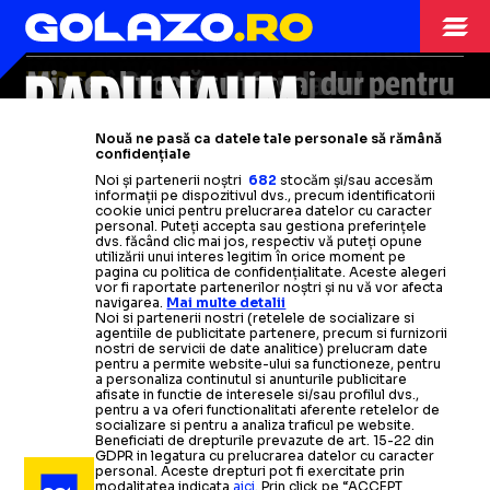
JENANT
SUPERB
AFARĂ!”
Probleme și pentru
Surprize în
lotul României U21
România U21!
Israelienii comentează debutul
OPINII
19.11.2025
S-a
pentru meciurile cu Kosovo și San
accidentat și va rata
RADU NAUM
oficial al lui
Ce
VIDEO:
Mircea Lucescu, mesaj dur pentru
s-a
întâmplat în timpul
Ce a făcut fundașul
Lisav Eissat
pentru
SAN MARINO
următoarele două meciuri
Marino
România. Mircea Lucescu îl laudă
naționalei la finalul meciului cu
intonării imnului
contestatari
» Ce a spus despre
la România
-
San
Nouă ne pasă ca datele tale personale să rămână
și îi face lobby
Marino » Precizările FRF
San Marino:
Răzvan Marin, Stanciu și Drăgușin
Nu vom fi la Cupa Mondială
„Nu-mi
vine să cred!”
Citește mai mult
Citește mai mult
confidențiale
Noi și partenerii noștri
682
stocăm și/sau accesăm
informații pe dispozitivul dvs., precum identificatorii
Citește mai mult
Citește mai mult
Citește mai mult
Citește mai mult
Citește mai mult
cookie unici pentru prelucrarea datelor cu caracter
personal. Puteți accepta sau gestiona preferințele
dvs. făcând clic mai jos, respectiv vă puteți opune
utilizării unui interes legitim în orice moment pe
pagina cu politica de confidențialitate. Aceste alegeri
vor fi raportate partenerilor noștri și nu vă vor afecta
navigarea.
Mai multe detalii
NATIONALA
19.11.2025
Noi si partenerii nostri (retelele de socializare si
agentiile de publicitate partenere, precum si furnizorii
nostri de servicii de date analitice) prelucram date
Contestat de
RĂZVAN MARIN, DIN NOU CĂPITAN
pentru a permite website-ului sa functioneze, pentru
Mircea Lucescu, susținut de vestiar.
Hagi a refuzat
a personaliza continutul si anunturile publicitare
afisate in functie de interesele si/sau profilul dvs.,
NATIONALA
19.11.2025
banderola
în favoarea veteranului „tricolorilor”
pentru a va oferi functionalitati aferente retelelor de
„PUTEM CÂȘTIGA
socializare si pentru a analiza traficul pe website.
Beneficiati de drepturile prevazute de art. 15-22 din
GDPR in legatura cu prelucrarea datelor cu caracter
NATIONALA
19.11.2025
NATIONALA
19.11.2025
personal. Aceste drepturi pot fi exercitate prin
modalitatea indicata
aici
. Prin click pe “ACCEPT