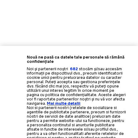
Nouă ne pasă ca datele tale personale să rămână
confidențiale
Noi și partenerii noștri
682
stocăm și/sau accesăm
informații pe dispozitivul dvs., precum identificatorii
cookie unici pentru prelucrarea datelor cu caracter
personal. Puteți accepta sau gestiona preferințele
dvs. făcând clic mai jos, respectiv vă puteți opune
utilizării unui interes legitim în orice moment pe
pagina cu politica de confidențialitate. Aceste alegeri
vor fi raportate partenerilor noștri și nu vă vor afecta
navigarea.
Mai multe detalii
Noi si partenerii nostri (retelele de socializare si
agentiile de publicitate partenere, precum si furnizorii
nostri de servicii de date analitice) prelucram date
pentru a permite website-ului sa functioneze, pentru
a personaliza continutul si anunturile publicitare
afisate in functie de interesele si/sau profilul dvs.,
pentru a va oferi functionalitati aferente retelelor de
socializare si pentru a analiza traficul pe website.