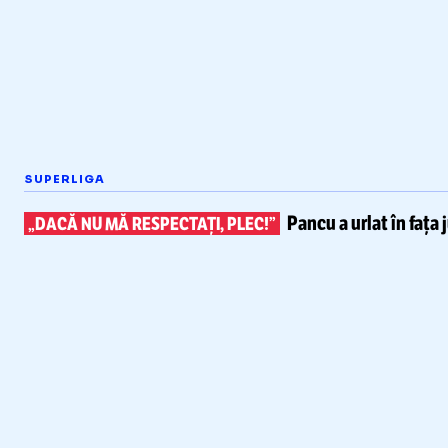
SUPERLIGA
Pancu a urlat în fața 
„DACĂ NU MĂ RESPECTAȚI, PLEC!”