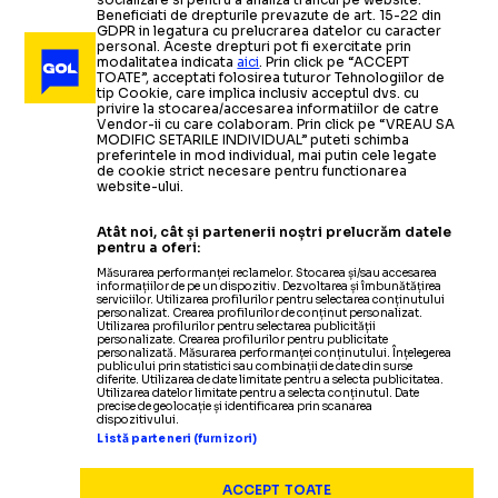
Beneficiati de drepturile prevazute de art. 15-22 din
GDPR in legatura cu prelucrarea datelor cu caracter
personal. Aceste drepturi pot fi exercitate prin
modalitatea indicata
aici
. Prin click pe “ACCEPT
TOATE”, acceptati folosirea tuturor Tehnologiilor de
tip Cookie, care implica inclusiv acceptul dvs. cu
privire la stocarea/accesarea informatiilor de catre
Vendor-ii cu care colaboram. Prin click pe “VREAU SA
MODIFIC SETARILE INDIVIDUAL” puteti schimba
preferintele in mod individual, mai putin cele legate
de cookie strict necesare pentru functionarea
website-ului.
Atât noi, cât și partenerii noștri prelucrăm datele
pentru a oferi:
Măsurarea performanței reclamelor. Stocarea și/sau accesarea
informațiilor de pe un dispozitiv. Dezvoltarea și îmbunătățirea
serviciilor. Utilizarea profilurilor pentru selectarea conținutului
personalizat. Crearea profilurilor de conținut personalizat.
Utilizarea profilurilor pentru selectarea publicității
personalizate. Crearea profilurilor pentru publicitate
personalizată. Măsurarea performanței conținutului. Înțelegerea
publicului prin statistici sau combinații de date din surse
diferite. Utilizarea de date limitate pentru a selecta publicitatea.
Utilizarea datelor limitate pentru a selecta conținutul. Date
precise de geolocație și identificarea prin scanarea
dispozitivului.
Listă parteneri (furnizori)
ACCEPT TOATE