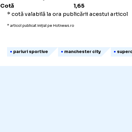
Cotă
1,65
* cotă valabilă la ora publicării acestui articol
* articol publicat inițial pe Hotnews.ro
pariuri sportive
manchester city
superc